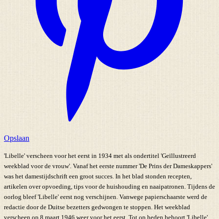
Opslaan
'Libelle' verscheen voor het eerst in 1934 met als ondertitel 'Geïllustreerd
weekblad voor de vrouw'. Vanaf het eerste nummer 'De Prins der Dameskappers'
was het damestijdschrift een groot succes. In het blad stonden recepten,
artikelen over opvoeding, tips voor de huishouding en naaipatronen. Tijdens de
oorlog bleef 'Libelle' eerst nog verschijnen. Vanwege papierschaarste werd de
redactie door de Duitse bezetters gedwongen te stoppen. Het weekblad
verscheen op 8 maart 1946 weer voor het eerst. Tot op heden behoort 'Libelle'