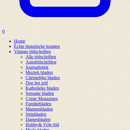
0
Home
Échte historische kranten
Vintage tijdschriften
Alle tijdschriften
Autotijdschriften
Journalistiek
Muziek bladen
Christelijke bladen
Doe het zelf
Katholieke bladen
Sensatie bladen
Crime Magazines
Familiebladen
Mannenbladen
Stripbladen
Damesbladen
Hobby& Vrije tijd
Mode bladen