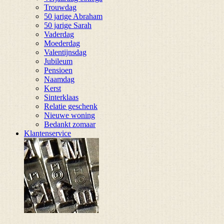
Trouwdag
50 jarige Abraham
50 jarige Sarah
Vaderdag
Moederdag
Valentijnsdag
Jubileum
Pensioen
Naamdag
Kerst
Sinterklaas
Relatie geschenk
Nieuwe woning
Bedankt zomaar
Klantenservice