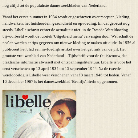
nog altijd tot de populairste damesweekbladen van Nederland.
Vanaf het eerste nummer in 1934 wordt er geschreven over recepten, kleding,
handwerken, het huishouden, gezondheid en opvoeding. En dat gebeurt nog
steeds. Libelle schuwt echter de actualiteit niet: in de Tweede Wereldoorlog
bijvoorbeeld wordt de rubriek 'Uitgebreid menu' vervangen door 'Wat schaft de
pot' en worden er tips gegeven om nieuwe kleding te maken uit oude. In 1956 al
publiceert het blad een invloedrijk artikel over het gebruik van de pil. Het
grootste vrouwenblad van Nederland. - Tijdschrift voor de (huis)vrouw, dat
praktische informatie afwisselt met ontspanningsliteratuur. Libelle is voor het
eerst verschenen op 13 april 1934 tot 15 september 1944. Na de tweede
wereldoorlog is Libelle weer verschenen vanaf 8 maart 1946 tot heden. Vanaf
16 december 1967 is het damesweekblad 'Beatrijs' hierin opgenomen.