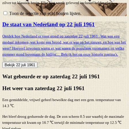
zilver tot klassiek bruin. Elke lijst wordt geleverd inclusief helder glas.
Toon de selectie van echt houten lijsten.
De staat van Nederland op 22 juli 1961
Ontdek hoe Nederland er voor stond op zaterdag 22 juli 1961 . Wat was een
modaal inkomen, wat koste een brood, wat er was op het nieuws, en hoe was het
weer? Hoeveel inwoners waren er, wat waren de populaire voornamen en welke
nummer stond bovenaan de hitlijst… Bekijk het op onze historie pagina’s.
Bekijk 22 juli 1961
Wat gebeurde er op zaterdag 22 juli 1961
Het weer van zaterdag 22 juli 1961
Een gemiddelde, vrijwel geheel bewolkte dag met een gem. temperatuur van
14.3 ℃.
Het bleef droog gedurende de dag. De zon scheen 0.5 uur waarbij de maximale
temperatuur uit kwam op 16.7 ℃ terwijl de minimale temperatuur op 12.5 ℃
bleef steken.