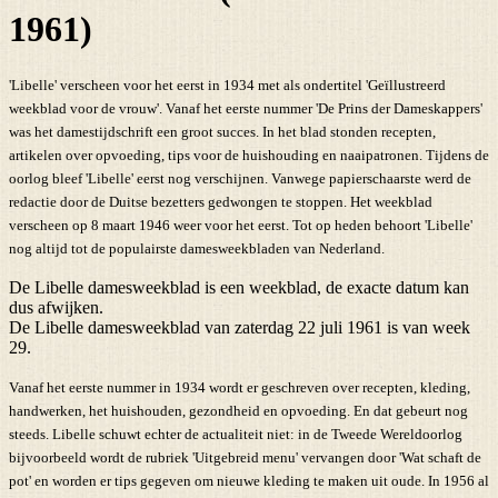
1961)
'Libelle' verscheen voor het eerst in 1934 met als ondertitel 'Geïllustreerd
weekblad voor de vrouw'. Vanaf het eerste nummer 'De Prins der Dameskappers'
was het damestijdschrift een groot succes. In het blad stonden recepten,
artikelen over opvoeding, tips voor de huishouding en naaipatronen. Tijdens de
oorlog bleef 'Libelle' eerst nog verschijnen. Vanwege papierschaarste werd de
redactie door de Duitse bezetters gedwongen te stoppen. Het weekblad
verscheen op 8 maart 1946 weer voor het eerst. Tot op heden behoort 'Libelle'
nog altijd tot de populairste damesweekbladen van Nederland.
De Libelle damesweekblad is een weekblad, de exacte datum kan
dus afwijken.
De Libelle damesweekblad van zaterdag 22 juli 1961 is van week
29.
Vanaf het eerste nummer in 1934 wordt er geschreven over recepten, kleding,
handwerken, het huishouden, gezondheid en opvoeding. En dat gebeurt nog
steeds. Libelle schuwt echter de actualiteit niet: in de Tweede Wereldoorlog
bijvoorbeeld wordt de rubriek 'Uitgebreid menu' vervangen door 'Wat schaft de
pot' en worden er tips gegeven om nieuwe kleding te maken uit oude. In 1956 al