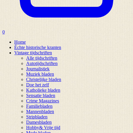
0
Home
Échte historische kranten
Vintage tijdschriften
Alle tijdschriften
Autotijdschriften
Journalistiek
Muziek bladen
Christelijke bladen
Doe het zelf
Katholieke bladen
Sensatie bladen
Crime Magazines
Familiebladen
Mannenbladen
Stripbladen
Damesbladen
Hobby& Vrije tijd
Mode bladen