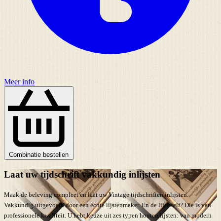
Meer info
Combinatie bestellen
Laat uw tijdschrift vakkundig inlijsten
Maak de beleving compleet en laat uw Vintage tijdschriften inlijsten.
Vakkundig uitgevoerd door een échte lijstenmaker. En de lijst zelf? Die is van
professionele kwaliteit. U hebt keuze uit zes typen houten lijsten: van modern