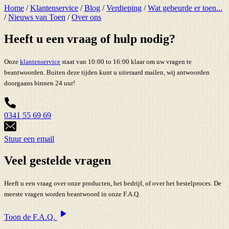
Home
/
Klantenservice
/
Blog
/
Verdieping
/
Wat gebeurde er toen...
/
Nieuws van Toen
/
Over ons
Heeft u een vraag of hulp nodig?
Onze
klantenservice
staat van 10:00 to 16:00 klaar om uw vragen te
beantwoorden. Buiten deze tijden kunt u uiteraard mailen, wij antwoorden
doorgaans binnen 24 uur!
0341 55 69 69
Stuur een email
Veel gestelde vragen
Heeft u een vraag over onze producten, het bedrijf, of over het bestelproces. De
meeste vragen worden beantwoord in onze F.A.Q.
Toon de F.A.Q.