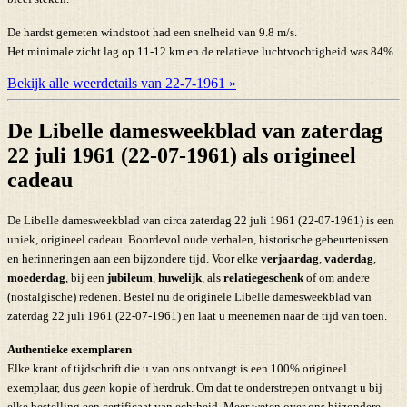
De hardst gemeten windstoot had een snelheid van 9.8 m/s.
Het minimale zicht lag op 11-12 km en de relatieve luchtvochtigheid was 84%.
Bekijk alle weerdetails van 22-7-1961 »
De Libelle damesweekblad van zaterdag
22 juli 1961 (22-07-1961) als origineel
cadeau
De Libelle damesweekblad van circa zaterdag 22 juli 1961 (22-07-1961) is een
uniek, origineel cadeau. Boordevol oude verhalen, historische gebeurtenissen
en herinneringen aan een bijzondere tijd. Voor elke
verjaardag
,
vaderdag
,
moederdag
, bij een
jubileum
,
huwelijk
, als
relatiegeschenk
of om andere
(nostalgische) redenen. Bestel nu de originele Libelle damesweekblad van
zaterdag 22 juli 1961 (22-07-1961) en laat u meenemen naar de tijd van toen.
Authentieke exemplaren
Elke krant of tijdschrift die u van ons ontvangt is een 100% origineel
exemplaar, dus
geen
kopie of herdruk. Om dat te onderstrepen ontvangt u bij
elke bestelling een certificaat van echtheid. Meer weten over ons bijzondere,