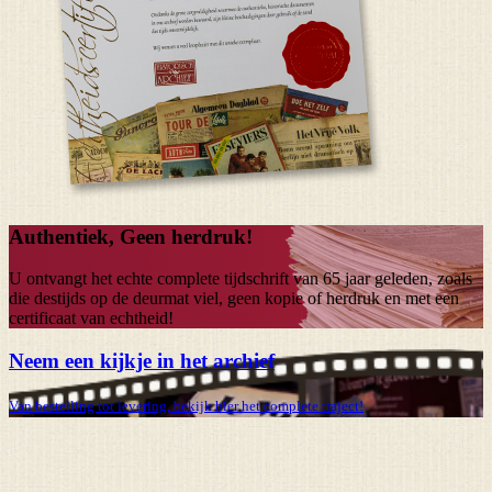
Authentiek, Geen herdruk!
U ontvangt het echte complete tijdschrift van
65 jaar
geleden, zoals
die destijds op de deurmat viel, geen kopie of herdruk en met een
certificaat van echtheid!
Neem een kijkje in het archief
Van bestelling tot levering, bekijk hier het complete traject!