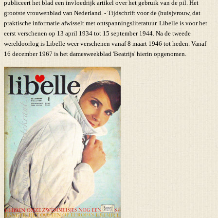
publiceert het blad een invloedrijk artikel over het gebruik van de pil. Het
grootste vrouwenblad van Nederland. - Tijdschrift voor de (huis)vrouw, dat
praktische informatie afwisselt met ontspanningsliteratuur. Libelle is voor het
eerst verschenen op 13 april 1934 tot 15 september 1944. Na de tweede
wereldoorlog is Libelle weer verschenen vanaf 8 maart 1946 tot heden. Vanaf
16 december 1967 is het damesweekblad 'Beatrijs' hierin opgenomen.