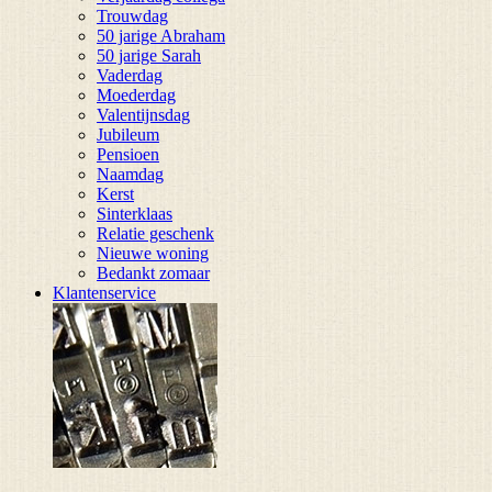
Trouwdag
50 jarige Abraham
50 jarige Sarah
Vaderdag
Moederdag
Valentijnsdag
Jubileum
Pensioen
Naamdag
Kerst
Sinterklaas
Relatie geschenk
Nieuwe woning
Bedankt zomaar
Klantenservice