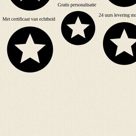
Gratis
personalisatie
24 uurs
levering mo
Met
certificaat
van echtheid