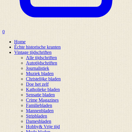
0
Home
Échte historische kranten
Vintage tijdschriften
Alle tijdschriften
Autotijdschriften
Journalistiek
Muziek bladen
Christelijke bladen
Doe het zelf
Katholieke bladen
Sensatie bladen
Crime Magazines
Familiebladen
Mannenbladen
Stripbladen
Damesbladen
Hobby& Vrije tijd
Mode bladen