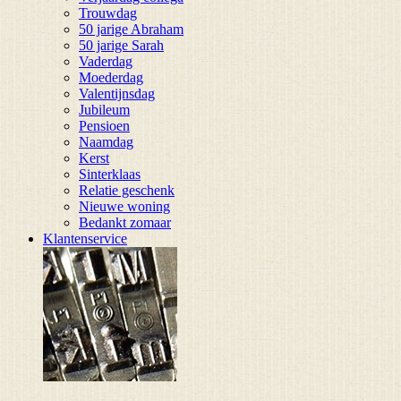
Trouwdag
50 jarige Abraham
50 jarige Sarah
Vaderdag
Moederdag
Valentijnsdag
Jubileum
Pensioen
Naamdag
Kerst
Sinterklaas
Relatie geschenk
Nieuwe woning
Bedankt zomaar
Klantenservice