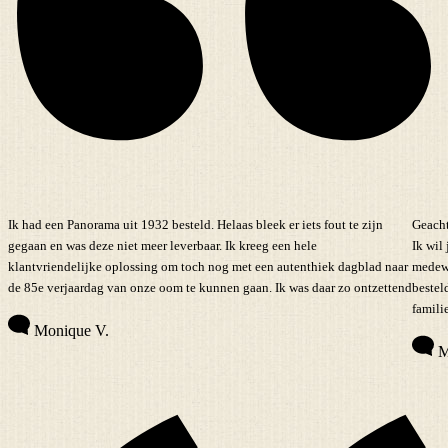
Ik had een Panorama uit 1932 besteld. Helaas bleek er iets fout te zijn
Geacht
gegaan en was deze niet meer leverbaar. Ik kreeg een hele
Ik wil
klantvriendelijke oplossing om toch nog met een autenthiek dagblad naar
medewe
de 85e verjaardag van onze oom te kunnen gaan. Ik was daar zo ontzettend
bestel
familie
Monique V.
M