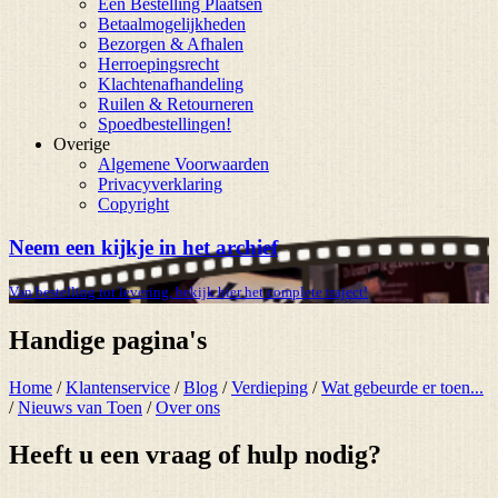
Een Bestelling Plaatsen
Betaalmogelijkheden
Bezorgen & Afhalen
Herroepingsrecht
Klachtenafhandeling
Ruilen & Retourneren
Spoedbestellingen!
Overige
Algemene Voorwaarden
Privacyverklaring
Copyright
Neem een kijkje in het archief
Van bestelling tot levering, bekijk hier het complete traject!
Handige pagina's
Home
/
Klantenservice
/
Blog
/
Verdieping
/
Wat gebeurde er toen...
/
Nieuws van Toen
/
Over ons
Heeft u een vraag of hulp nodig?