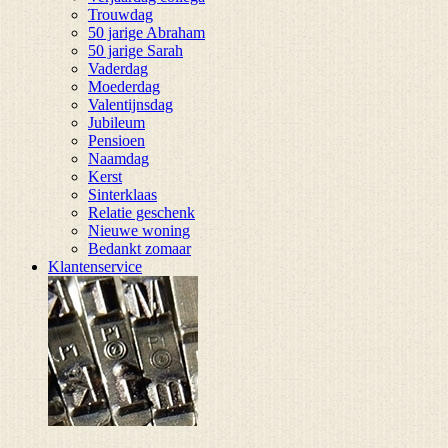
Trouwdag
50 jarige Abraham
50 jarige Sarah
Vaderdag
Moederdag
Valentijnsdag
Jubileum
Pensioen
Naamdag
Kerst
Sinterklaas
Relatie geschenk
Nieuwe woning
Bedankt zomaar
Klantenservice