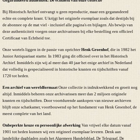
Gegarandeerd authentiek: De echtheid van onze collectie
Bij Historisch Archief ontvangt u geen reproductie, maar een gegarandeerd
echte en complete krant. U krijgt het originele exemplaar zoals dat destijds bij
de abonnee op de mat viel - inclusief alle pagina's en bijlagen. Als bewijs van
deze authenticiteit voegen onze archivarissen bij elke bestelling een officieel
Certificaat van Echtheid toe.
Onze wortels liggen in de passie van oprichter
Henk Groenhof
, die in 1982 het
Junior Antiquariaat startte. In 1983 ging dit officieel over in het Historisch
Archief. Inmiddels zijn wij al meer dan 40 jaar het enige archief in Nederland
dat volledig is gespecialiseerd in historische kranten en tijdschriften vanaf
1720 tot heden.
Een archief van wereldformaat
Onze collectie is indrukwekkend en groeit nog
altijd. Inmiddels beheren onze archivarissen meer dan 2 miljoen originele
kranten en tijdschriften. Door voortdurende aankopen van nieuwe archieven
blijft onze schatkamer, voortbouwend op het fundament van Henk Groenhof, de
meest complete van het land.
Onbeperkte keuze en persoonlijke afwerking
Van vrijwel elke datum vanaf
1901 tot heden kunnen wij een origineel exemplaar leveren. Denk aan
landelijke dagbladen zoals het Algemeen Handelsblad, De Telegraaf, De