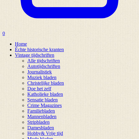
0
Home
Échte historische kranten
Vintage tijdschriften
Alle tijdschriften
Autotijdschriften
Journalistiek
Muziek bladen
Christelijke bladen
Doe het zelf
Katholieke bladen
Sensatie bladen
Crime Magazines
Familiebladen
Mannenbladen
Stripbladen
Damesbladen
Hobby& Vrije tijd
Mode bladen