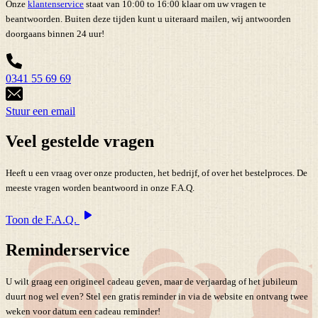
Onze
klantenservice
staat van 10:00 to 16:00 klaar om uw vragen te
beantwoorden. Buiten deze tijden kunt u uiteraard mailen, wij antwoorden
doorgaans binnen 24 uur!
0341 55 69 69
Stuur een email
Veel gestelde vragen
Heeft u een vraag over onze producten, het bedrijf, of over het bestelproces. De
meeste vragen worden beantwoord in onze F.A.Q.
Toon de F.A.Q.
Reminderservice
U wilt graag een origineel cadeau geven, maar de verjaardag of het jubileum
duurt nog wel even? Stel een gratis reminder in via de website en ontvang twee
weken voor datum een cadeau reminder!