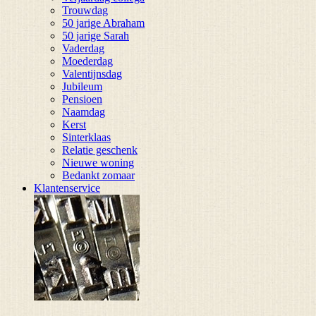
Trouwdag
50 jarige Abraham
50 jarige Sarah
Vaderdag
Moederdag
Valentijnsdag
Jubileum
Pensioen
Naamdag
Kerst
Sinterklaas
Relatie geschenk
Nieuwe woning
Bedankt zomaar
Klantenservice