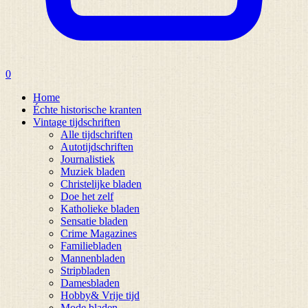
0
Home
Échte historische kranten
Vintage tijdschriften
Alle tijdschriften
Autotijdschriften
Journalistiek
Muziek bladen
Christelijke bladen
Doe het zelf
Katholieke bladen
Sensatie bladen
Crime Magazines
Familiebladen
Mannenbladen
Stripbladen
Damesbladen
Hobby& Vrije tijd
Mode bladen