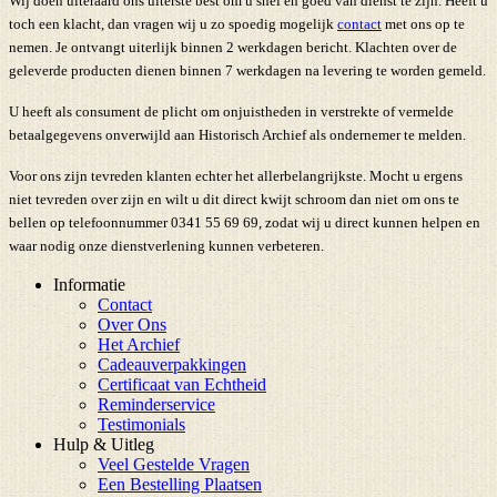
Wij doen uiteraard ons uiterste best om u snel en goed van dienst te zijn. Heeft u
toch een klacht, dan vragen wij u zo spoedig mogelijk
contact
met ons op te
nemen. Je ontvangt uiterlijk binnen 2 werkdagen bericht. Klachten over de
geleverde producten dienen binnen 7 werkdagen na levering te worden gemeld.
U heeft als consument de plicht om onjuistheden in verstrekte of vermelde
betaalgegevens onverwijld aan Historisch Archief als ondernemer te melden.
Voor ons zijn tevreden klanten echter het allerbelangrijkste. Mocht u ergens
niet tevreden over zijn en wilt u dit direct kwijt schroom dan niet om ons te
bellen op telefoonnummer 0341 55 69 69, zodat wij u direct kunnen helpen en
waar nodig onze dienstverlening kunnen verbeteren.
Informatie
Contact
Over Ons
Het Archief
Cadeauverpakkingen
Certificaat van Echtheid
Reminderservice
Testimonials
Hulp & Uitleg
Veel Gestelde Vragen
Een Bestelling Plaatsen