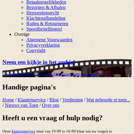
Betaalmogelijkheden
Bezorgen & Afhalen
Herroepingsrecht
Klachtenafhandeling
Ruilen & Retourneren
Spoedbestellingen!
Overige
Algemene Voorwaarden
Privacyverklaring
Copyright
Neem een kijkje in het archief
Van bestelling tot levering, bekijk hier het complete traject!
Handige pagina's
Home
/
Klantenservice
/
Blog
/
Verdieping
/
Wat gebeurde er toen...
/
Nieuws van Toen
/
Over ons
Heeft u een vraag of hulp nodig?
Onze
klantenservice
staat van 10:00 to 16:00 klaar om uw vragen te