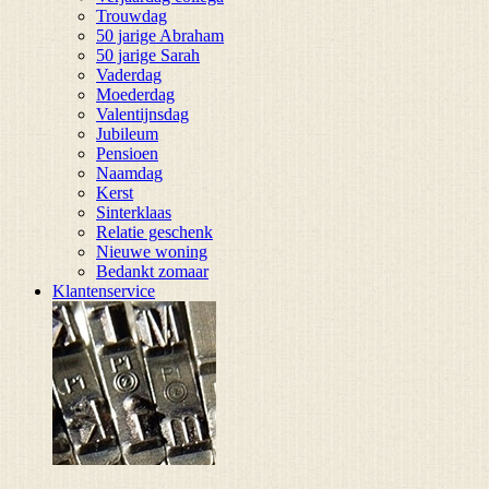
Trouwdag
50 jarige Abraham
50 jarige Sarah
Vaderdag
Moederdag
Valentijnsdag
Jubileum
Pensioen
Naamdag
Kerst
Sinterklaas
Relatie geschenk
Nieuwe woning
Bedankt zomaar
Klantenservice