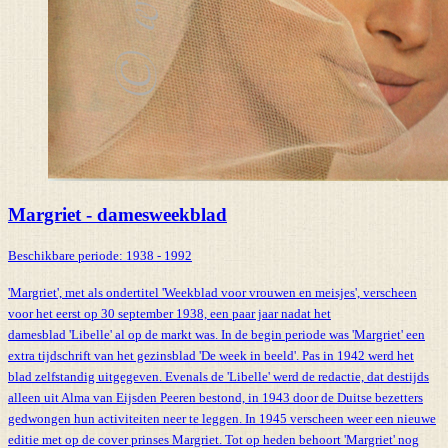
Margriet - damesweekblad
Beschikbare periode:
1938 - 1992
'Margriet', met als ondertitel 'Weekblad voor vrouwen en meisjes', verscheen
voor het eerst op 30 september 1938, een paar jaar nadat het
damesblad 'Libelle' al op de markt was. In de begin periode was 'Margriet' een
extra tijdschrift van het gezinsblad 'De week in beeld'. Pas in 1942 werd het
blad zelfstandig uitgegeven. Evenals de 'Libelle' werd de redactie, dat destijds
alleen uit Alma van Eijsden Peeren bestond, in 1943 door de Duitse bezetters
gedwongen hun activiteiten neer te leggen. In 1945 verscheen weer een nieuwe
editie met op de cover prinses Margriet. Tot op heden behoort 'Margriet' nog