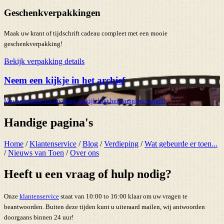
Geschenkverpakkingen
Maak uw krant of tijdschrift cadeau compleet met een mooie
geschenkverpakking!
Bekijk verpakking details
Neem een kijkje in het archief
Van bestelling tot levering, bekijk hier het complete traject!
Handige pagina's
Home
/
Klantenservice
/
Blog
/
Verdieping
/
Wat gebeurde er toen...
/
Nieuws van Toen
/
Over ons
Heeft u een vraag of hulp nodig?
Onze
klantenservice
staat van 10:00 to 16:00 klaar om uw vragen te
beantwoorden. Buiten deze tijden kunt u uiteraard mailen, wij antwoorden
doorgaans binnen 24 uur!