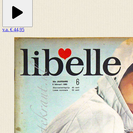
v.a.
€ 44,95