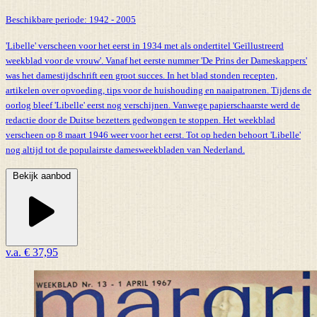
Beschikbare periode:
1942 - 2005
'Libelle' verscheen voor het eerst in 1934 met als ondertitel 'Geïllustreerd
weekblad voor de vrouw'. Vanaf het eerste nummer 'De Prins der Dameskappers'
was het damestijdschrift een groot succes. In het blad stonden recepten,
artikelen over opvoeding, tips voor de huishouding en naaipatronen. Tijdens de
oorlog bleef 'Libelle' eerst nog verschijnen. Vanwege papierschaarste werd de
redactie door de Duitse bezetters gedwongen te stoppen. Het weekblad
verscheen op 8 maart 1946 weer voor het eerst. Tot op heden behoort 'Libelle'
nog altijd tot de populairste damesweekbladen van Nederland.
Bekijk aanbod
v.a.
€ 37,95