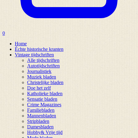
0
Home
Échte historische kranten
Vintage tijdschriften
Alle tijdschriften
Autotijdschriften
Journalistiek
Muziek bladen
Christelijke bladen
Doe het zelf
Katholieke bladen
Sensatie bladen
Crime Magazines
Familiebladen
Mannenbladen
Stripbladen
Damesbladen
Hobby& Vrije tijd
Mode bladen