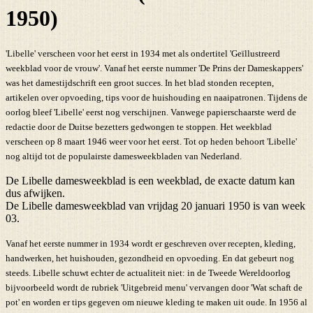
1950)
'Libelle' verscheen voor het eerst in 1934 met als ondertitel 'Geïllustreerd
weekblad voor de vrouw'. Vanaf het eerste nummer 'De Prins der Dameskappers'
was het damestijdschrift een groot succes. In het blad stonden recepten,
artikelen over opvoeding, tips voor de huishouding en naaipatronen. Tijdens de
oorlog bleef 'Libelle' eerst nog verschijnen. Vanwege papierschaarste werd de
redactie door de Duitse bezetters gedwongen te stoppen. Het weekblad
verscheen op 8 maart 1946 weer voor het eerst. Tot op heden behoort 'Libelle'
nog altijd tot de populairste damesweekbladen van Nederland.
De Libelle damesweekblad is een weekblad, de exacte datum kan
dus afwijken.
De Libelle damesweekblad van vrijdag 20 januari 1950 is van week
03.
Vanaf het eerste nummer in 1934 wordt er geschreven over recepten, kleding,
handwerken, het huishouden, gezondheid en opvoeding. En dat gebeurt nog
steeds. Libelle schuwt echter de actualiteit niet: in de Tweede Wereldoorlog
bijvoorbeeld wordt de rubriek 'Uitgebreid menu' vervangen door 'Wat schaft de
pot' en worden er tips gegeven om nieuwe kleding te maken uit oude. In 1956 al