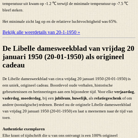
temperatuur uit kwam op -1.2 ℃ terwijl de minimale temperatuur op -7.5 ℃
bleef steken.
Het minimale zicht lag op en de relatieve luchtvochtigheid was 65%.
Bekijk alle weerdetails van 20-1-1950 »
De Libelle damesweekblad van vrijdag 20
januari 1950 (20-01-1950) als origineel
cadeau
De Libelle damesweekblad van circa vrijdag 20 januari 1950 (20-01-1950) is
een uniek, origineel cadeau. Boordevol oude verhalen, historische
gebeurtenissen en herinneringen aan een bijzondere tijd. Voor elke
verjaardag
,
vaderdag
,
moederdag
, bij een
jubileum
,
huwelijk
, als
relatiegeschenk
of om
andere (nostalgische) redenen. Bestel nu de originele Libelle damesweekblad
van vrijdag 20 januari 1950 (20-01-1950) en laat u meenemen naar de tijd van
toen.
Authentieke exemplaren
Elke krant of tijdschrift die u van ons ontvangt is een 100% origineel