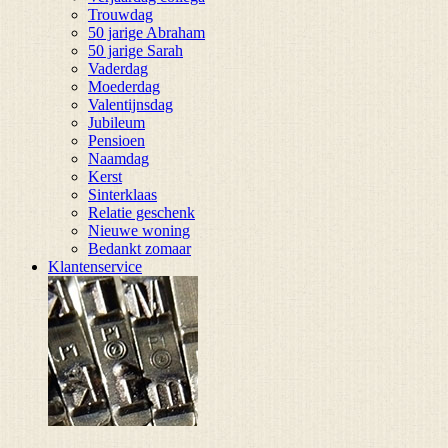
Trouwdag
50 jarige Abraham
50 jarige Sarah
Vaderdag
Moederdag
Valentijnsdag
Jubileum
Pensioen
Naamdag
Kerst
Sinterklaas
Relatie geschenk
Nieuwe woning
Bedankt zomaar
Klantenservice