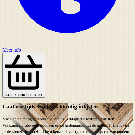
Meer info
Combinatie bestellen
Laat uw tijdschrift vakkundig inlijsten
Maak de beleving compleet en laat uw Vintage tijdschriften inlijsten.
Vakkundig uitgevoerd door een échte lijstenmaker. En de lijst zelf? Die is van
professionele kwaliteit. U hebt keuze uit zes typen houten lijsten: van modern