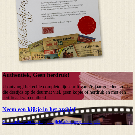
Authentiek, Geen herdruk!
U ontvangt het echte complete tijdschrift van
76 jaar
geleden, zoals
die destijds op de deurmat viel, geen kopie of herdruk en met een
certificaat van echtheid!
Neem een kijkje in het archief
Van bestelling tot levering, bekijk hier het complete traject!