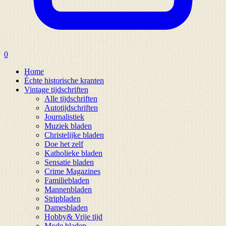
0
Home
Échte historische kranten
Vintage tijdschriften
Alle tijdschriften
Autotijdschriften
Journalistiek
Muziek bladen
Christelijke bladen
Doe het zelf
Katholieke bladen
Sensatie bladen
Crime Magazines
Familiebladen
Mannenbladen
Stripbladen
Damesbladen
Hobby& Vrije tijd
Mode bladen