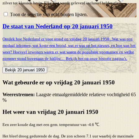
zilver tot klassiek bruin. Elke lijst wordt geleverd inclusief helder glas.
Toon de selectie van echt houten lijsten.
De staat van Nederland op 20 januari 1950
Ontdek hoe Nederland er voor stond op vrijdag 20 januari 1950 . Wat was een
modaal inkomen, wat koste een brood, wat er was op het nieuws, en hoe was het
weer? Hoeveel inwoners waren er, wat waren de populaire voornamen en welke
nummer stond bovenaan de hitlijst… Bekijk het op onze historie pagina’s.
Bekijk 20 januari 1950
Wat gebeurde er op vrijdag 20 januari 1950
Weerextremen:
Laagste etmaalgemiddelde relatieve vochtigheid 65
%
Het weer van vrijdag 20 januari 1950
Een zeer koude dag met een gem. temperatuur van -4.6 ℃.
Het bleef droog gedurende de dag. De zon scheen 7.1 uur waarbij de maximale