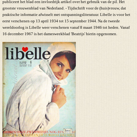
publiceert het blad een invloedrijk artikel over het gebruik van de pil. Het
grootste vrouwenblad van Nederland. - Tijdschrift voor de (huis)vrouw, dat
praktische informatie afwisselt met ontspanningsliteratuur. Libelle is voor het
eerst verschenen op 13 april 1934 tot 15 september 1944. Na de tweede
wereldoorlog is Libelle weer verschenen vanaf 8 maart 1946 tot heden. Vanaf
16 december 1967 is het damesweekblad 'Beatrijs' hierin opgenomen.