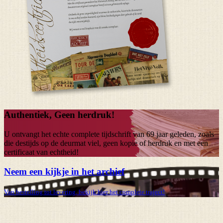
Authentiek, Geen herdruk!
U ontvangt het echte complete tijdschrift van
69 jaar
geleden, zoals
die destijds op de deurmat viel, geen kopie of herdruk en met een
certificaat van echtheid!
Neem een kijkje in het archief
Van bestelling tot levering, bekijk hier het complete traject!