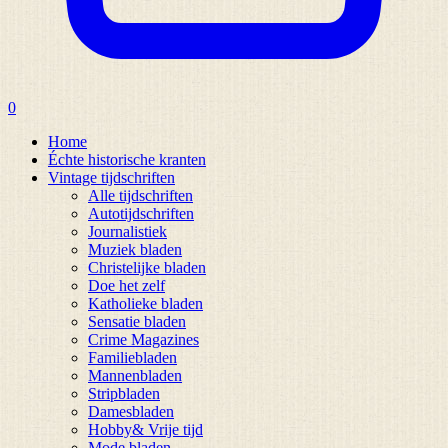
0
Home
Échte historische kranten
Vintage tijdschriften
Alle tijdschriften
Autotijdschriften
Journalistiek
Muziek bladen
Christelijke bladen
Doe het zelf
Katholieke bladen
Sensatie bladen
Crime Magazines
Familiebladen
Mannenbladen
Stripbladen
Damesbladen
Hobby& Vrije tijd
Mode bladen