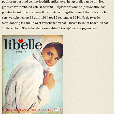
publiceert het blad een invloedrijk artikel over het gebruik van de pil. Het
grootste vrouwenblad van Nederland. - Tijdschrift voor de (huis)vrouw, dat
praktische informatie afwisselt met ontspanningsliteratuur. Libelle is voor het
eerst verschenen op 13 april 1934 tot 15 september 1944. Na de tweede
wereldoorlog is Libelle weer verschenen vanaf 8 maart 1946 tot heden. Vanaf
16 december 1967 is het damesweekblad 'Beatrijs' hierin opgenomen.