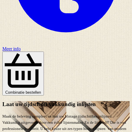
Meer info
Combinatie bestellen
Laat uw tijdschrift vakkundig inlijsten
Maak de beleving compleet en laat uw Vintage tijdschriften inlijsten.
Vakkundig uitgevoerd door een échte lijstenmaker. En de lijst zelf? Die is van
professionele kwaliteit. U hebt keuze uit zes typen houten lijsten: van modern