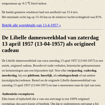
temperatuur op -0.3 ℃ bleef steken.
De hardst gemeten windstoot had een snelheid van 15.4 m/s.
Het minimale zicht lag op 15-16 km en de relatieve luchtvochtigheid was 81%.
Bekijk alle weerdetails van 13-4-1957 »
De Libelle damesweekblad van zaterdag
13 april 1957 (13-04-1957) als origineel
cadeau
De Libelle damesweekblad van circa zaterdag 13 april 1957 (13-04-1957) is een
uniek, origineel cadeau. Boordevol oude verhalen, historische gebeurtenissen
en herinneringen aan een bijzondere tijd. Voor elke
verjaardag
,
vaderdag
,
moederdag
, bij een
jubileum
,
huwelijk
, als
relatiegeschenk
of om andere
(nostalgische) redenen. Bestel nu de originele Libelle damesweekblad van
zaterdag 13 april 1957 (13-04-1957) en laat u meenemen naar de tijd van toen.
Authentieke exemplaren
Elke krant of tijdschrift die u van ons ontvangt is een 100% origineel
exemplaar, dus
geen
kopie of herdruk. Om dat te onderstrepen ontvangt u bij