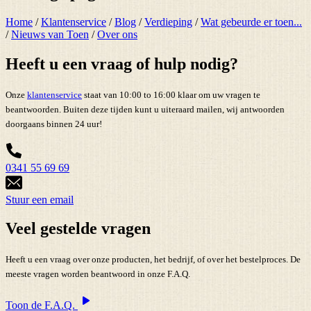
Home
/
Klantenservice
/
Blog
/
Verdieping
/
Wat gebeurde er toen...
/
Nieuws van Toen
/
Over ons
Heeft u een vraag of hulp nodig?
Onze
klantenservice
staat van 10:00 to 16:00 klaar om uw vragen te
beantwoorden. Buiten deze tijden kunt u uiteraard mailen, wij antwoorden
doorgaans binnen 24 uur!
0341 55 69 69
Stuur een email
Veel gestelde vragen
Heeft u een vraag over onze producten, het bedrijf, of over het bestelproces. De
meeste vragen worden beantwoord in onze F.A.Q.
Toon de F.A.Q.