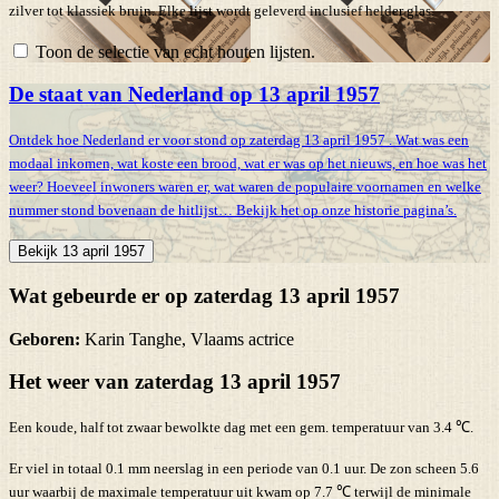
zilver tot klassiek bruin. Elke lijst wordt geleverd inclusief helder glas.
Toon de selectie van echt houten lijsten.
De staat van Nederland op 13 april 1957
Ontdek hoe Nederland er voor stond op zaterdag 13 april 1957 . Wat was een
modaal inkomen, wat koste een brood, wat er was op het nieuws, en hoe was het
weer? Hoeveel inwoners waren er, wat waren de populaire voornamen en welke
nummer stond bovenaan de hitlijst… Bekijk het op onze historie pagina’s.
Bekijk 13 april 1957
Wat gebeurde er op zaterdag 13 april 1957
Geboren:
Karin Tanghe, Vlaams actrice
Het weer van zaterdag 13 april 1957
Een koude, half tot zwaar bewolkte dag met een gem. temperatuur van 3.4 ℃.
Er viel in totaal 0.1 mm neerslag in een periode van 0.1 uur. De zon scheen 5.6
uur waarbij de maximale temperatuur uit kwam op 7.7 ℃ terwijl de minimale