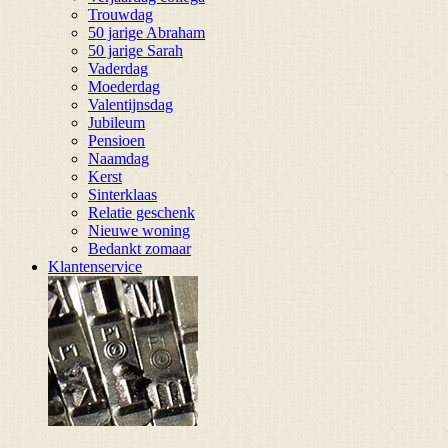
Trouwdag
50 jarige Abraham
50 jarige Sarah
Vaderdag
Moederdag
Valentijnsdag
Jubileum
Pensioen
Naamdag
Kerst
Sinterklaas
Relatie geschenk
Nieuwe woning
Bedankt zomaar
Klantenservice