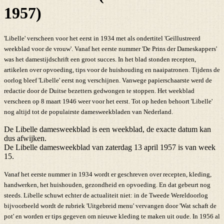
1957)
'Libelle' verscheen voor het eerst in 1934 met als ondertitel 'Geïllustreerd
weekblad voor de vrouw'. Vanaf het eerste nummer 'De Prins der Dameskappers'
was het damestijdschrift een groot succes. In het blad stonden recepten,
artikelen over opvoeding, tips voor de huishouding en naaipatronen. Tijdens de
oorlog bleef 'Libelle' eerst nog verschijnen. Vanwege papierschaarste werd de
redactie door de Duitse bezetters gedwongen te stoppen. Het weekblad
verscheen op 8 maart 1946 weer voor het eerst. Tot op heden behoort 'Libelle'
nog altijd tot de populairste damesweekbladen van Nederland.
De Libelle damesweekblad is een weekblad, de exacte datum kan
dus afwijken.
De Libelle damesweekblad van zaterdag 13 april 1957 is van week
15.
Vanaf het eerste nummer in 1934 wordt er geschreven over recepten, kleding,
handwerken, het huishouden, gezondheid en opvoeding. En dat gebeurt nog
steeds. Libelle schuwt echter de actualiteit niet: in de Tweede Wereldoorlog
bijvoorbeeld wordt de rubriek 'Uitgebreid menu' vervangen door 'Wat schaft de
pot' en worden er tips gegeven om nieuwe kleding te maken uit oude. In 1956 al