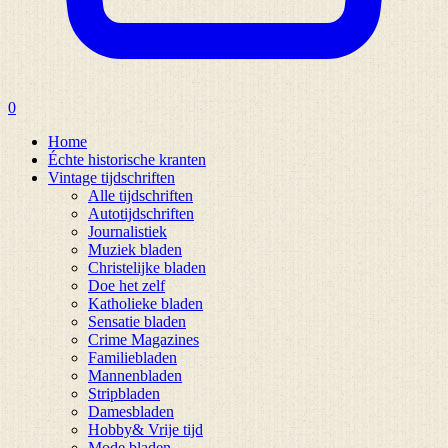
0
Home
Échte historische kranten
Vintage tijdschriften
Alle tijdschriften
Autotijdschriften
Journalistiek
Muziek bladen
Christelijke bladen
Doe het zelf
Katholieke bladen
Sensatie bladen
Crime Magazines
Familiebladen
Mannenbladen
Stripbladen
Damesbladen
Hobby& Vrije tijd
Mode bladen