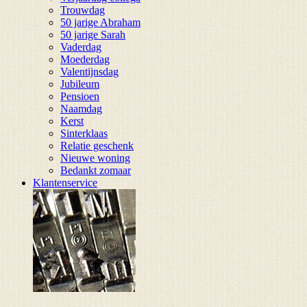
Trouwdag
50 jarige Abraham
50 jarige Sarah
Vaderdag
Moederdag
Valentijnsdag
Jubileum
Pensioen
Naamdag
Kerst
Sinterklaas
Relatie geschenk
Nieuwe woning
Bedankt zomaar
Klantenservice