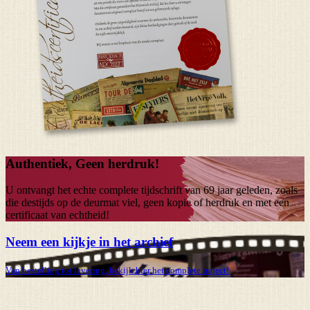
Authentiek, Geen herdruk!
U ontvangt het echte complete tijdschrift van
69 jaar
geleden, zoals
die destijds op de deurmat viel, geen kopie of herdruk en met een
certificaat van echtheid!
Neem een kijkje in het archief
Van bestelling tot levering, bekijk hier het complete traject!