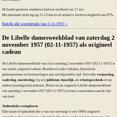
De hardst gemeten windstoot had een snelheid van 17 m/s.
Het minimale zicht lag op 11-12 km en de relatieve luchtvochtigheid was 87%.
Bekijk alle weerdetails van 2-11-1957 »
De Libelle damesweekblad van zaterdag 2
november 1957 (02-11-1957) als origineel
cadeau
De Libelle damesweekblad van circa zaterdag 2 november 1957 (02-11-1957) is
een uniek, origineel cadeau. Boordevol oude verhalen, historische
gebeurtenissen en herinneringen aan een bijzondere tijd. Voor elke
verjaardag
,
vaderdag
,
moederdag
, bij een
jubileum
,
huwelijk
, als
relatiegeschenk
of om
andere (nostalgische) redenen. Bestel nu de originele Libelle damesweekblad
van zaterdag 2 november 1957 (02-11-1957) en laat u meenemen naar de tijd
van toen.
Authentieke exemplaren
Elke krant of tijdschrift die u van ons ontvangt is een 100% origineel
exemplaar, dus
geen
kopie of herdruk. Om dat te onderstrepen ontvangt u bij