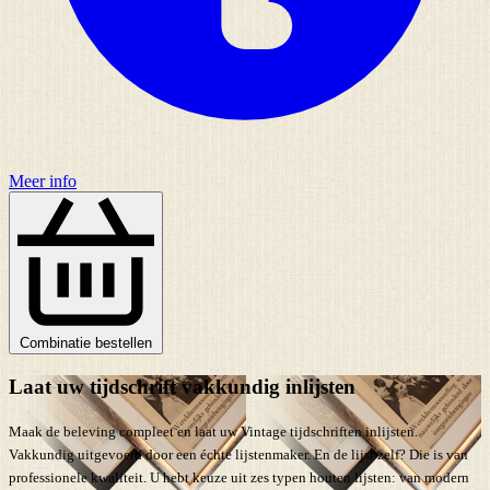
Meer info
Combinatie bestellen
Laat uw tijdschrift vakkundig inlijsten
Maak de beleving compleet en laat uw Vintage tijdschriften inlijsten.
Vakkundig uitgevoerd door een échte lijstenmaker. En de lijst zelf? Die is van
professionele kwaliteit. U hebt keuze uit zes typen houten lijsten: van modern