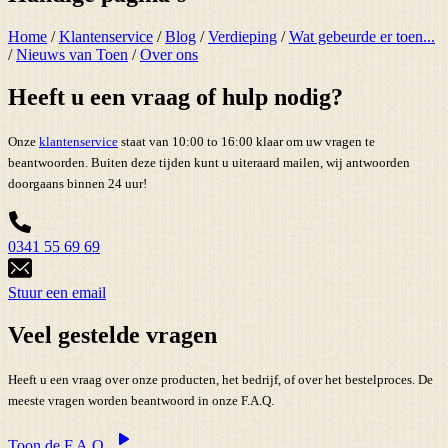
Home
/
Klantenservice
/
Blog
/
Verdieping
/
Wat gebeurde er toen...
/
Nieuws van Toen
/
Over ons
Heeft u een vraag of hulp nodig?
Onze
klantenservice
staat van 10:00 to 16:00 klaar om uw vragen te
beantwoorden. Buiten deze tijden kunt u uiteraard mailen, wij antwoorden
doorgaans binnen 24 uur!
0341 55 69 69
Stuur een email
Veel gestelde vragen
Heeft u een vraag over onze producten, het bedrijf, of over het bestelproces. De
meeste vragen worden beantwoord in onze F.A.Q.
Toon de F.A.Q.