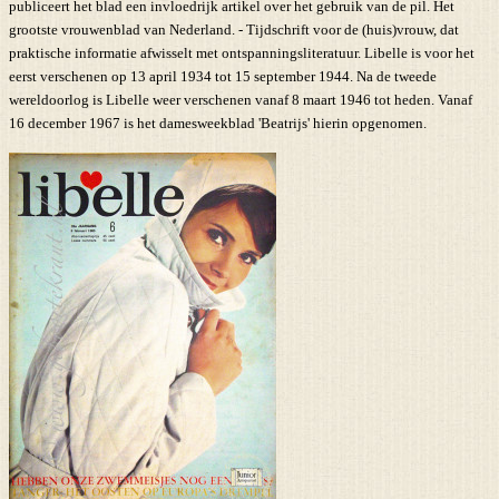
publiceert het blad een invloedrijk artikel over het gebruik van de pil. Het
grootste vrouwenblad van Nederland. - Tijdschrift voor de (huis)vrouw, dat
praktische informatie afwisselt met ontspanningsliteratuur. Libelle is voor het
eerst verschenen op 13 april 1934 tot 15 september 1944. Na de tweede
wereldoorlog is Libelle weer verschenen vanaf 8 maart 1946 tot heden. Vanaf
16 december 1967 is het damesweekblad 'Beatrijs' hierin opgenomen.