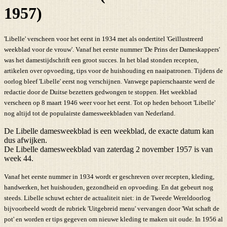
1957)
'Libelle' verscheen voor het eerst in 1934 met als ondertitel 'Geïllustreerd
weekblad voor de vrouw'. Vanaf het eerste nummer 'De Prins der Dameskappers'
was het damestijdschrift een groot succes. In het blad stonden recepten,
artikelen over opvoeding, tips voor de huishouding en naaipatronen. Tijdens de
oorlog bleef 'Libelle' eerst nog verschijnen. Vanwege papierschaarste werd de
redactie door de Duitse bezetters gedwongen te stoppen. Het weekblad
verscheen op 8 maart 1946 weer voor het eerst. Tot op heden behoort 'Libelle'
nog altijd tot de populairste damesweekbladen van Nederland.
De Libelle damesweekblad is een weekblad, de exacte datum kan
dus afwijken.
De Libelle damesweekblad van zaterdag 2 november 1957 is van
week 44.
Vanaf het eerste nummer in 1934 wordt er geschreven over recepten, kleding,
handwerken, het huishouden, gezondheid en opvoeding. En dat gebeurt nog
steeds. Libelle schuwt echter de actualiteit niet: in de Tweede Wereldoorlog
bijvoorbeeld wordt de rubriek 'Uitgebreid menu' vervangen door 'Wat schaft de
pot' en worden er tips gegeven om nieuwe kleding te maken uit oude. In 1956 al