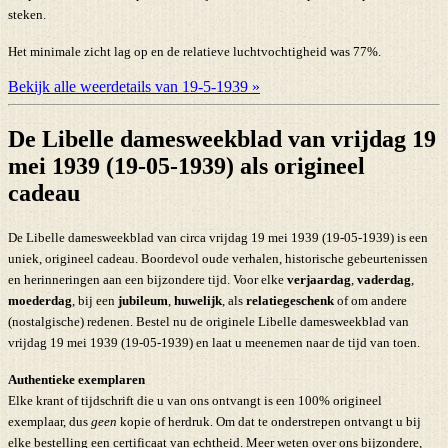
steken.
Het minimale zicht lag op en de relatieve luchtvochtigheid was 77%.
Bekijk alle weerdetails van 19-5-1939 »
De Libelle damesweekblad van vrijdag 19
mei 1939 (19-05-1939) als origineel
cadeau
De Libelle damesweekblad van circa vrijdag 19 mei 1939 (19-05-1939) is een
uniek, origineel cadeau. Boordevol oude verhalen, historische gebeurtenissen
en herinneringen aan een bijzondere tijd. Voor elke
verjaardag
,
vaderdag
,
moederdag
, bij een
jubileum
,
huwelijk
, als
relatiegeschenk
of om andere
(nostalgische) redenen. Bestel nu de originele Libelle damesweekblad van
vrijdag 19 mei 1939 (19-05-1939) en laat u meenemen naar de tijd van toen.
Authentieke exemplaren
Elke krant of tijdschrift die u van ons ontvangt is een 100% origineel
exemplaar, dus
geen
kopie of herdruk. Om dat te onderstrepen ontvangt u bij
elke bestelling een certificaat van echtheid. Meer weten over ons bijzondere,