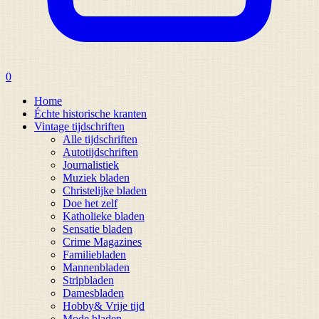
0
Home
Échte historische kranten
Vintage tijdschriften
Alle tijdschriften
Autotijdschriften
Journalistiek
Muziek bladen
Christelijke bladen
Doe het zelf
Katholieke bladen
Sensatie bladen
Crime Magazines
Familiebladen
Mannenbladen
Stripbladen
Damesbladen
Hobby& Vrije tijd
Mode bladen