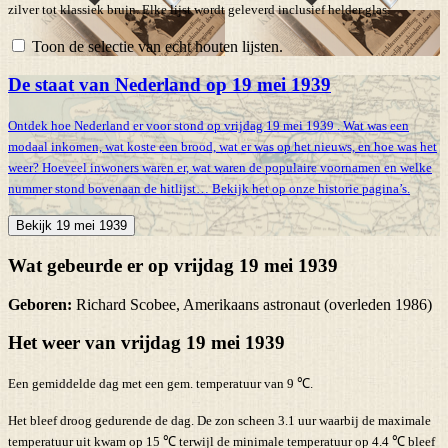
zilver tot klassiek bruin. Elke lijst wordt geleverd inclusief helder glas.
Toon de selectie van echt houten lijsten.
De staat van Nederland op 19 mei 1939
Ontdek hoe Nederland er voor stond op vrijdag 19 mei 1939 . Wat was een
modaal inkomen, wat koste een brood, wat er was op het nieuws, en hoe was het
weer? Hoeveel inwoners waren er, wat waren de populaire voornamen en welke
nummer stond bovenaan de hitlijst… Bekijk het op onze historie pagina’s.
Bekijk 19 mei 1939
Wat gebeurde er op vrijdag 19 mei 1939
Geboren:
Richard Scobee, Amerikaans astronaut (overleden 1986)
Het weer van vrijdag 19 mei 1939
Een gemiddelde dag met een gem. temperatuur van 9 ℃.
Het bleef droog gedurende de dag. De zon scheen 3.1 uur waarbij de maximale
temperatuur uit kwam op 15 ℃ terwijl de minimale temperatuur op 4.4 ℃ bleef