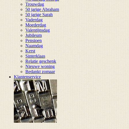
Trouwdag
50 jarige Abraham
50 jarige Sarah
Vaderdag
Moederdag
Valentijnsdag
Jubileum
Pensioen
Naamdag
Kerst
Sinterklaas
Relatie geschenk
Nieuwe woning
Bedankt zomaar
Klantenservice