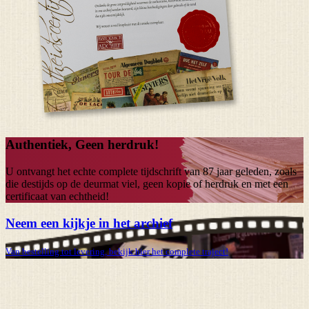
Authentiek, Geen herdruk!
U ontvangt het echte complete tijdschrift van
87 jaar
geleden, zoals
die destijds op de deurmat viel, geen kopie of herdruk en met een
certificaat van echtheid!
Neem een kijkje in het archief
Van bestelling tot levering, bekijk hier het complete traject!