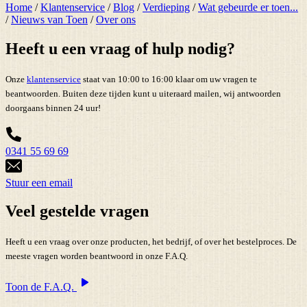
Home
/
Klantenservice
/
Blog
/
Verdieping
/
Wat gebeurde er toen...
/
Nieuws van Toen
/
Over ons
Heeft u een vraag of hulp nodig?
Onze
klantenservice
staat van 10:00 to 16:00 klaar om uw vragen te
beantwoorden. Buiten deze tijden kunt u uiteraard mailen, wij antwoorden
doorgaans binnen 24 uur!
0341 55 69 69
Stuur een email
Veel gestelde vragen
Heeft u een vraag over onze producten, het bedrijf, of over het bestelproces. De
meeste vragen worden beantwoord in onze F.A.Q.
Toon de F.A.Q.