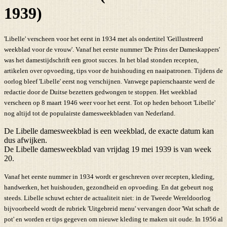
1939)
'Libelle' verscheen voor het eerst in 1934 met als ondertitel 'Geïllustreerd
weekblad voor de vrouw'. Vanaf het eerste nummer 'De Prins der Dameskappers'
was het damestijdschrift een groot succes. In het blad stonden recepten,
artikelen over opvoeding, tips voor de huishouding en naaipatronen. Tijdens de
oorlog bleef 'Libelle' eerst nog verschijnen. Vanwege papierschaarste werd de
redactie door de Duitse bezetters gedwongen te stoppen. Het weekblad
verscheen op 8 maart 1946 weer voor het eerst. Tot op heden behoort 'Libelle'
nog altijd tot de populairste damesweekbladen van Nederland.
De Libelle damesweekblad is een weekblad, de exacte datum kan
dus afwijken.
De Libelle damesweekblad van vrijdag 19 mei 1939 is van week
20.
Vanaf het eerste nummer in 1934 wordt er geschreven over recepten, kleding,
handwerken, het huishouden, gezondheid en opvoeding. En dat gebeurt nog
steeds. Libelle schuwt echter de actualiteit niet: in de Tweede Wereldoorlog
bijvoorbeeld wordt de rubriek 'Uitgebreid menu' vervangen door 'Wat schaft de
pot' en worden er tips gegeven om nieuwe kleding te maken uit oude. In 1956 al