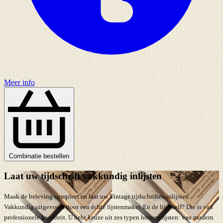
Meer info
Combinatie bestellen
Laat uw tijdschrift vakkundig inlijsten
Maak de beleving compleet en laat uw Vintage tijdschriften inlijsten.
Vakkundig uitgevoerd door een échte lijstenmaker. En de lijst zelf? Die is van
professionele kwaliteit. U hebt keuze uit zes typen houten lijsten: van modern