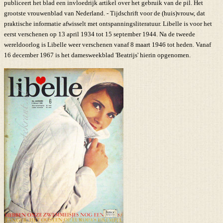
publiceert het blad een invloedrijk artikel over het gebruik van de pil. Het
grootste vrouwenblad van Nederland. - Tijdschrift voor de (huis)vrouw, dat
praktische informatie afwisselt met ontspanningsliteratuur. Libelle is voor het
eerst verschenen op 13 april 1934 tot 15 september 1944. Na de tweede
wereldoorlog is Libelle weer verschenen vanaf 8 maart 1946 tot heden. Vanaf
16 december 1967 is het damesweekblad 'Beatrijs' hierin opgenomen.