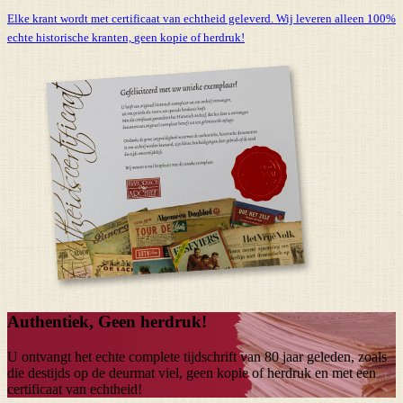
Elke krant wordt met certificaat van echtheid geleverd. Wij leveren alleen 100%
echte historische kranten,
geen kopie of herdruk!
Authentiek, Geen herdruk!
U ontvangt het echte complete tijdschrift van
80 jaar
geleden, zoals
die destijds op de deurmat viel, geen kopie of herdruk en met een
certificaat van echtheid!