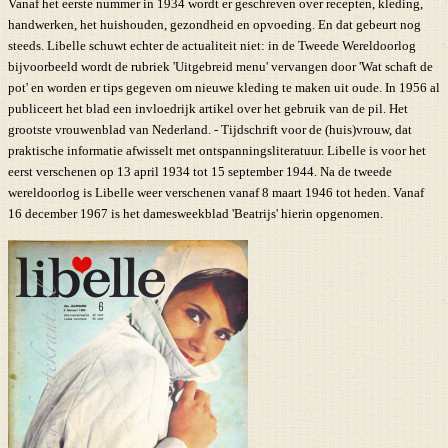
Vanaf het eerste nummer in 1934 wordt er geschreven over recepten, kleding,
handwerken, het huishouden, gezondheid en opvoeding. En dat gebeurt nog
steeds. Libelle schuwt echter de actualiteit niet: in de Tweede Wereldoorlog
bijvoorbeeld wordt de rubriek 'Uitgebreid menu' vervangen door 'Wat schaft de
pot' en worden er tips gegeven om nieuwe kleding te maken uit oude. In 1956 al
publiceert het blad een invloedrijk artikel over het gebruik van de pil. Het
grootste vrouwenblad van Nederland. - Tijdschrift voor de (huis)vrouw, dat
praktische informatie afwisselt met ontspanningsliteratuur. Libelle is voor het
eerst verschenen op 13 april 1934 tot 15 september 1944. Na de tweede
wereldoorlog is Libelle weer verschenen vanaf 8 maart 1946 tot heden. Vanaf
16 december 1967 is het damesweekblad 'Beatrijs' hierin opgenomen.