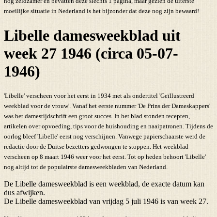
nog zeldzamer en bevatten deze slechts 1 pagina, maar gezien de uiterste
moeilijke situatie in Nederland is het bijzonder dat deze nog zijn bewaard!
Libelle damesweekblad uit
week 27 1946 (circa 05-07-
1946)
'Libelle' verscheen voor het eerst in 1934 met als ondertitel 'Geïllustreerd
weekblad voor de vrouw'. Vanaf het eerste nummer 'De Prins der Dameskappers'
was het damestijdschrift een groot succes. In het blad stonden recepten,
artikelen over opvoeding, tips voor de huishouding en naaipatronen. Tijdens de
oorlog bleef 'Libelle' eerst nog verschijnen. Vanwege papierschaarste werd de
redactie door de Duitse bezetters gedwongen te stoppen. Het weekblad
verscheen op 8 maart 1946 weer voor het eerst. Tot op heden behoort 'Libelle'
nog altijd tot de populairste damesweekbladen van Nederland.
De Libelle damesweekblad is een weekblad, de exacte datum kan
dus afwijken.
De Libelle damesweekblad van vrijdag 5 juli 1946 is van week 27.