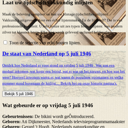
Laat uw tijdschrift vakkundig inlijsten
Maak de beleving compleet en laat uw Vintage tijdschriften inlijsten.
Vakkundig uitgevoerd door een échte lijstenmaker. En de lijst zelf? Die is van
professionele kwaliteit. U hebt keuze uit zes typen houten lijsten: van modern
zilver tot klassiek bruin. Elke lijst wordt geleverd inclusief helder glas.
Toon de selectie van echt houten lijsten.
De staat van Nederland op 5 juli 1946
Ontdek hoe Nederland er voor stond op vrijdag 5 juli 1946 . Wat was een
modaal inkomen, wat koste een brood, wat er was op het nieuws, en hoe was het
weer? Hoeveel inwoners waren er, wat waren de populaire voornamen en welke
nummer stond bovenaan de hitlijst… Bekijk het op onze historie pagina’s.
Bekijk 5 juli 1946
Wat gebeurde er op vrijdag 5 juli 1946
Gebeurtenissen:
De bikini wordt geÔntroduceerd.
Geboren:
Ati Dijkmeester, Nederlands televisieprogrammamaakster
Geboren:
Gerard 't Hooft, Nederlands natuurkundige en