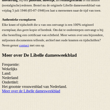
moederdag
, bij een
jubileum
,
huwelijk
, als
relatiegeschenk
of om andere
(nostalgische) redenen. Bestel nu de originele Libelle damesweekblad van
vrijdag 5 juli 1946 (05-07-1946) en laat u meenemen naar de tijd van toen.
Authentieke exemplaren
Elke krant of tijdschrift die u van ons ontvangt is een 100% origineel
exemplaar, dus
geen
kopie of herdruk. Om dat te onderstrepen ontvangt u bij
elke bestelling een certificaat van echtheid. Meer weten over ons bijzondere,
miljoenen documenten tellende, archief met oude kranten en tijdschriften?
Neem gerust
contact
met ons op.
Meer over De Libelle damesweekblad
Frequentie:
Wekelijks
Land:
Nederland
Ondertitel:
Het grootste vrouwenblad van Nederland.
Meer over de Libelle damesweekblad