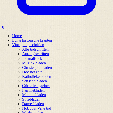
0
Home
Échte historische kranten
Vintage tijdschriften
Alle tijdschriften
Autotijdschriften
Journalistiek
Muziek bladen
Christelijke bladen
Doe het zelf
Katholieke bladen
Sensatie bladen
Crime Magazines
Familiebladen
Mannenbladen
Stripbladen
Damesbladen
Hobby& Vrije tijd
Mode bladen