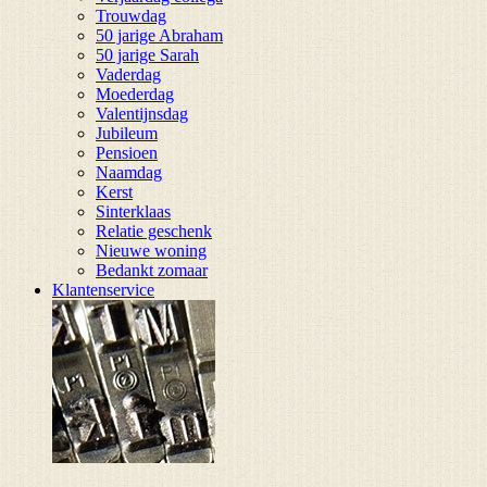
Trouwdag
50 jarige Abraham
50 jarige Sarah
Vaderdag
Moederdag
Valentijnsdag
Jubileum
Pensioen
Naamdag
Kerst
Sinterklaas
Relatie geschenk
Nieuwe woning
Bedankt zomaar
Klantenservice