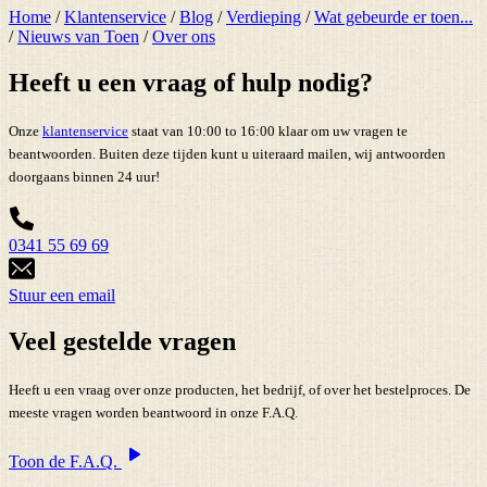
Home
/
Klantenservice
/
Blog
/
Verdieping
/
Wat gebeurde er toen...
/
Nieuws van Toen
/
Over ons
Heeft u een vraag of hulp nodig?
Onze
klantenservice
staat van 10:00 to 16:00 klaar om uw vragen te
beantwoorden. Buiten deze tijden kunt u uiteraard mailen, wij antwoorden
doorgaans binnen 24 uur!
0341 55 69 69
Stuur een email
Veel gestelde vragen
Heeft u een vraag over onze producten, het bedrijf, of over het bestelproces. De
meeste vragen worden beantwoord in onze F.A.Q.
Toon de F.A.Q.