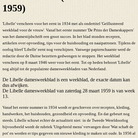
1959)
'Libelle' verscheen voor het eerst in 1934 met als ondertitel 'Geïllustreerd
weekblad voor de vrouw'. Vanaf het eerste nummer 'De Prins der Dameskappers'
was het damestijdschrift een groot succes. In het blad stonden recepten,
artikelen over opvoeding, tips voor de huishouding en naaipatronen. Tijdens de
oorlog bleef 'Libelle' eerst nog verschijnen. Vanwege papierschaarste werd de
redactie door de Duitse bezetters gedwongen te stoppen. Het weekblad
verscheen op 8 maart 1946 weer voor het eerst. Tot op heden behoort 'Libelle'
nog altijd tot de populairste damesweekbladen van Nederland.
De Libelle damesweekblad is een weekblad, de exacte datum kan
dus afwijken.
De Libelle damesweekblad van zaterdag 28 maart 1959 is van week
13.
Vanaf het eerste nummer in 1934 wordt er geschreven over recepten, kleding,
handwerken, het huishouden, gezondheid en opvoeding. En dat gebeurt nog
steeds. Libelle schuwt echter de actualiteit niet: in de Tweede Wereldoorlog
bijvoorbeeld wordt de rubriek 'Uitgebreid menu' vervangen door 'Wat schaft de
pot' en worden er tips gegeven om nieuwe kleding te maken uit oude. In 1956 al