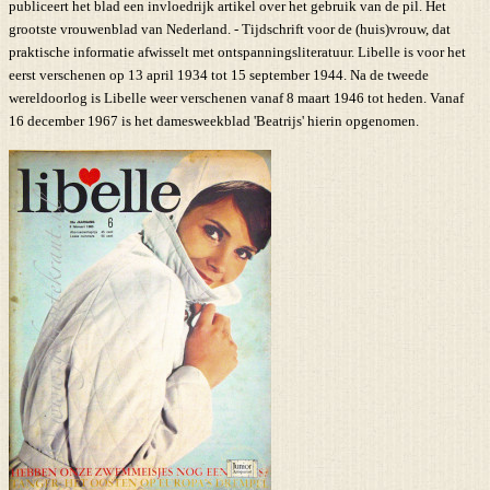
publiceert het blad een invloedrijk artikel over het gebruik van de pil. Het
grootste vrouwenblad van Nederland. - Tijdschrift voor de (huis)vrouw, dat
praktische informatie afwisselt met ontspanningsliteratuur. Libelle is voor het
eerst verschenen op 13 april 1934 tot 15 september 1944. Na de tweede
wereldoorlog is Libelle weer verschenen vanaf 8 maart 1946 tot heden. Vanaf
16 december 1967 is het damesweekblad 'Beatrijs' hierin opgenomen.