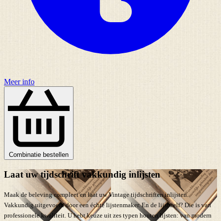
Meer info
Combinatie bestellen
Laat uw tijdschrift vakkundig inlijsten
Maak de beleving compleet en laat uw Vintage tijdschriften inlijsten.
Vakkundig uitgevoerd door een échte lijstenmaker. En de lijst zelf? Die is van
professionele kwaliteit. U hebt keuze uit zes typen houten lijsten: van modern