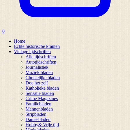
0
Home
Échte historische kranten
Vintage tijdschriften
Alle tijdschriften
Autotijdschriften
Journalistiek
Muziek bladen
Christelijke bladen
Doe het zelf
Katholieke bladen
Sensatie bladen
Crime Magazines
Familiebladen
Mannenbladen
Stripbladen
Damesbladen
Hobby& Vrije tijd
Mode bladen