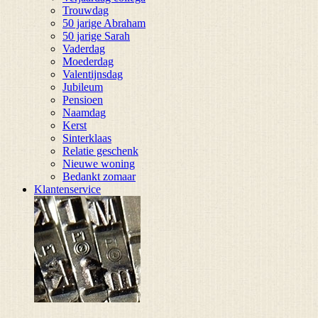
Trouwdag
50 jarige Abraham
50 jarige Sarah
Vaderdag
Moederdag
Valentijnsdag
Jubileum
Pensioen
Naamdag
Kerst
Sinterklaas
Relatie geschenk
Nieuwe woning
Bedankt zomaar
Klantenservice