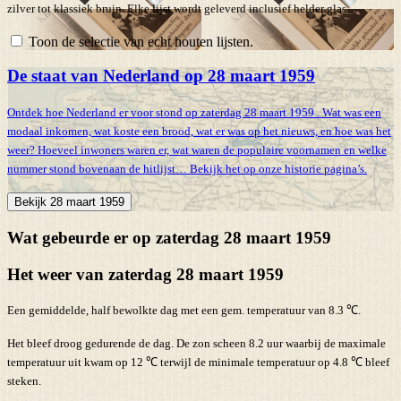
zilver tot klassiek bruin. Elke lijst wordt geleverd inclusief helder glas.
Toon de selectie van echt houten lijsten.
De staat van Nederland op 28 maart 1959
Ontdek hoe Nederland er voor stond op zaterdag 28 maart 1959 . Wat was een
modaal inkomen, wat koste een brood, wat er was op het nieuws, en hoe was het
weer? Hoeveel inwoners waren er, wat waren de populaire voornamen en welke
nummer stond bovenaan de hitlijst… Bekijk het op onze historie pagina’s.
Bekijk 28 maart 1959
Wat gebeurde er op zaterdag 28 maart 1959
Het weer van zaterdag 28 maart 1959
Een gemiddelde, half bewolkte dag met een gem. temperatuur van 8.3 ℃.
Het bleef droog gedurende de dag. De zon scheen 8.2 uur waarbij de maximale
temperatuur uit kwam op 12 ℃ terwijl de minimale temperatuur op 4.8 ℃ bleef
steken.