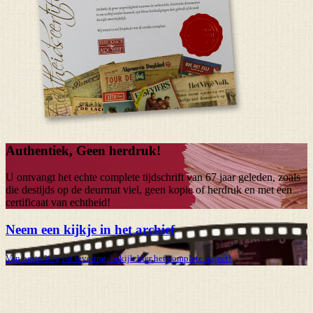
Authentiek, Geen herdruk!
U ontvangt het echte complete tijdschrift van
67 jaar
geleden, zoals
die destijds op de deurmat viel, geen kopie of herdruk en met een
certificaat van echtheid!
Neem een kijkje in het archief
Van bestelling tot levering, bekijk hier het complete traject!