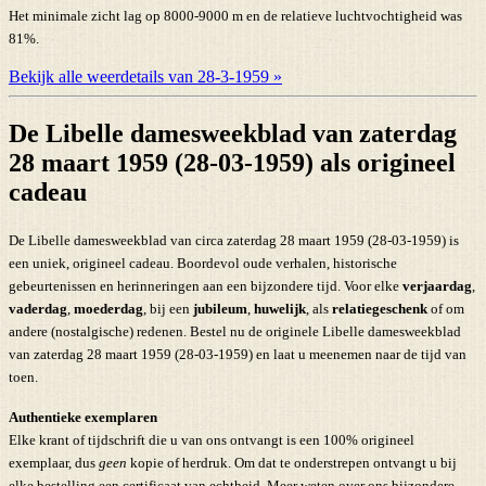
Het minimale zicht lag op 8000-9000 m en de relatieve luchtvochtigheid was
81%.
Bekijk alle weerdetails van 28-3-1959 »
De Libelle damesweekblad van zaterdag
28 maart 1959 (28-03-1959) als origineel
cadeau
De Libelle damesweekblad van circa zaterdag 28 maart 1959 (28-03-1959) is
een uniek, origineel cadeau. Boordevol oude verhalen, historische
gebeurtenissen en herinneringen aan een bijzondere tijd. Voor elke
verjaardag
,
vaderdag
,
moederdag
, bij een
jubileum
,
huwelijk
, als
relatiegeschenk
of om
andere (nostalgische) redenen. Bestel nu de originele Libelle damesweekblad
van zaterdag 28 maart 1959 (28-03-1959) en laat u meenemen naar de tijd van
toen.
Authentieke exemplaren
Elke krant of tijdschrift die u van ons ontvangt is een 100% origineel
exemplaar, dus
geen
kopie of herdruk. Om dat te onderstrepen ontvangt u bij
elke bestelling een certificaat van echtheid. Meer weten over ons bijzondere,