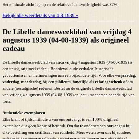
Het minimale zicht lag op en de relatieve luchtvochtigheid was 87%.
Bekijk alle weerdetails van 4-8-1939 »
De Libelle damesweekblad van vrijdag 4
augustus 1939 (04-08-1939) als origineel
cadeau
De Libelle damesweekblad van circa vrijdag 4 augustus 1939 (04-08-1939) is
een uniek, origineel cadeau. Boordevol oude verhalen, historische
gebeurtenissen en herinneringen aan een bijzondere tijd. Voor elke
verjaardag
,
vaderdag
,
moederdag
, bij een
jubileum
,
huwelijk
, als
relatiegeschenk
of om
andere (nostalgische) redenen. Bestel nu de originele Libelle damesweekblad
van vrijdag 4 augustus 1939 (04-08-1939) en laat u meenemen naar de tijd van
toen.
Authentieke exemplaren
Elke krant of tijdschrift die u van ons ontvangt is een 100% origineel
exemplaar, dus
geen
kopie of herdruk. Om dat te onderstrepen ontvangt u bij
elke bestelling een certificaat van echtheid. Meer weten over ons bijzondere,
miljoenen documenten tellende, archief met oude kranten en tijdschriften?