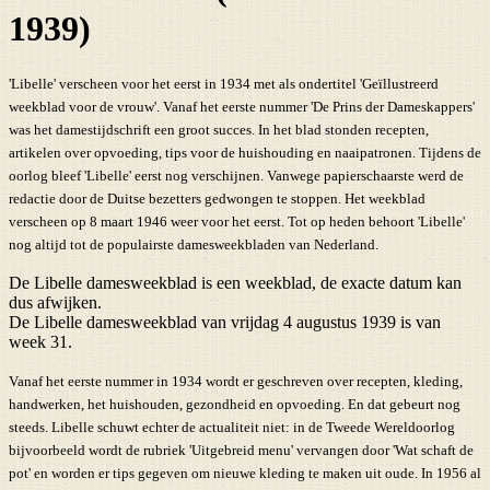
1939)
'Libelle' verscheen voor het eerst in 1934 met als ondertitel 'Geïllustreerd
weekblad voor de vrouw'. Vanaf het eerste nummer 'De Prins der Dameskappers'
was het damestijdschrift een groot succes. In het blad stonden recepten,
artikelen over opvoeding, tips voor de huishouding en naaipatronen. Tijdens de
oorlog bleef 'Libelle' eerst nog verschijnen. Vanwege papierschaarste werd de
redactie door de Duitse bezetters gedwongen te stoppen. Het weekblad
verscheen op 8 maart 1946 weer voor het eerst. Tot op heden behoort 'Libelle'
nog altijd tot de populairste damesweekbladen van Nederland.
De Libelle damesweekblad is een weekblad, de exacte datum kan
dus afwijken.
De Libelle damesweekblad van vrijdag 4 augustus 1939 is van
week 31.
Vanaf het eerste nummer in 1934 wordt er geschreven over recepten, kleding,
handwerken, het huishouden, gezondheid en opvoeding. En dat gebeurt nog
steeds. Libelle schuwt echter de actualiteit niet: in de Tweede Wereldoorlog
bijvoorbeeld wordt de rubriek 'Uitgebreid menu' vervangen door 'Wat schaft de
pot' en worden er tips gegeven om nieuwe kleding te maken uit oude. In 1956 al