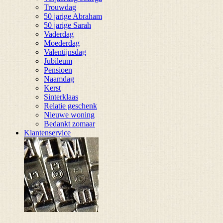
Trouwdag
50 jarige Abraham
50 jarige Sarah
Vaderdag
Moederdag
Valentijnsdag
Jubileum
Pensioen
Naamdag
Kerst
Sinterklaas
Relatie geschenk
Nieuwe woning
Bedankt zomaar
Klantenservice