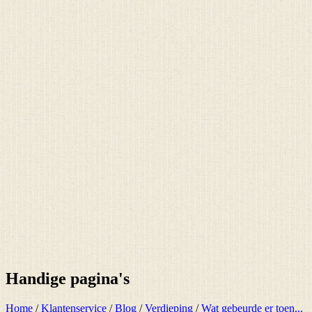
Handige pagina's
Home
/
Klantenservice
/
Blog
/
Verdieping
/
Wat gebeurde er toen...