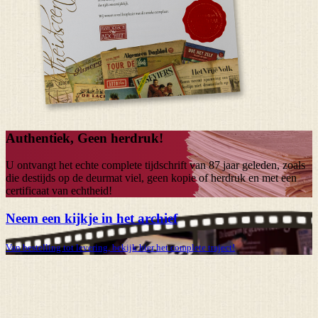
Authentiek, Geen herdruk!
U ontvangt het echte complete tijdschrift van
87 jaar
geleden, zoals
die destijds op de deurmat viel, geen kopie of herdruk en met een
certificaat van echtheid!
Neem een kijkje in het archief
Van bestelling tot levering, bekijk hier het complete traject!