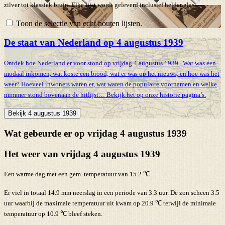
zilver tot klassiek bruin. Elke lijst wordt geleverd inclusief helder glas.
Toon de selectie van echt houten lijsten.
De staat van Nederland op 4 augustus 1939
Ontdek hoe Nederland er voor stond op vrijdag 4 augustus 1939 . Wat was een
modaal inkomen, wat koste een brood, wat er was op het nieuws, en hoe was het
weer? Hoeveel inwoners waren er, wat waren de populaire voornamen en welke
nummer stond bovenaan de hitlijst… Bekijk het op onze historie pagina’s.
Bekijk 4 augustus 1939
Wat gebeurde er op vrijdag 4 augustus 1939
Het weer van vrijdag 4 augustus 1939
Een warme dag met een gem. temperatuur van 15.2 ℃.
Er viel in totaal 14.9 mm neerslag in een periode van 3.3 uur. De zon scheen 3.5
uur waarbij de maximale temperatuur uit kwam op 20.9 ℃ terwijl de minimale
temperatuur op 10.9 ℃ bleef steken.