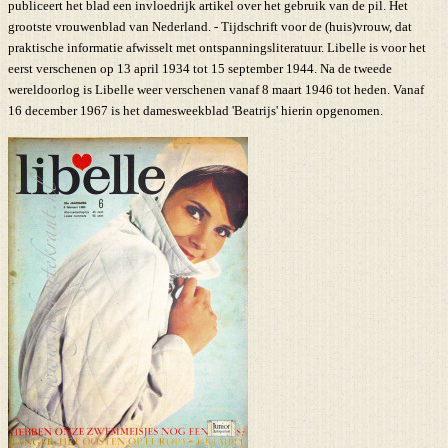
publiceert het blad een invloedrijk artikel over het gebruik van de pil. Het
grootste vrouwenblad van Nederland. - Tijdschrift voor de (huis)vrouw, dat
praktische informatie afwisselt met ontspanningsliteratuur. Libelle is voor het
eerst verschenen op 13 april 1934 tot 15 september 1944. Na de tweede
wereldoorlog is Libelle weer verschenen vanaf 8 maart 1946 tot heden. Vanaf
16 december 1967 is het damesweekblad 'Beatrijs' hierin opgenomen.