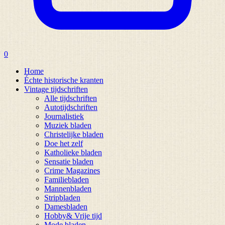
0
Home
Échte historische kranten
Vintage tijdschriften
Alle tijdschriften
Autotijdschriften
Journalistiek
Muziek bladen
Christelijke bladen
Doe het zelf
Katholieke bladen
Sensatie bladen
Crime Magazines
Familiebladen
Mannenbladen
Stripbladen
Damesbladen
Hobby& Vrije tijd
Mode bladen