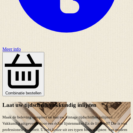
Meer info
Combinatie bestellen
Laat uw tijdschrift vakkundig inlijsten
Maak de beleving compleet en laat uw Vintage tijdschriften inlijsten.
Vakkundig uitgevoerd door een échte lijstenmaker. En de lijst zelf? Die is van
professionele kwaliteit. U hebt keuze uit zes typen houten lijsten: van modern