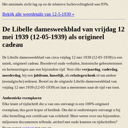
Het minimale zicht lag op en de relatieve luchtvochtigheid was 93%.
Bekijk alle weerdetails van 12-5-1939 »
De Libelle damesweekblad van vrijdag 12
mei 1939 (12-05-1939) als origineel
cadeau
De Libelle damesweekblad van circa vrijdag 12 mei 1939 (12-05-1939) is een
uniek, origineel cadeau. Boordevol oude verhalen, historische gebeurtenissen
en herinneringen aan een bijzondere tijd. Voor elke
verjaardag
,
vaderdag
,
moederdag
, bij een
jubileum
,
huwelijk
, als
relatiegeschenk
of om andere
(nostalgische) redenen. Bestel nu de originele Libelle damesweekblad van
vrijdag 12 mei 1939 (12-05-1939) en laat u meenemen naar de tijd van toen.
Authentieke exemplaren
Elke krant of tijdschrift die u van ons ontvangt is een 100% origineel
exemplaar, dus
geen
kopie of herdruk. Om dat te onderstrepen ontvangt u bij
elke bestelling een certificaat van echtheid. Meer weten over ons bijzondere,
miljoenen documenten tellende, archief met oude kranten en tijdschriften?
Neem gerust
contact
met ons op.