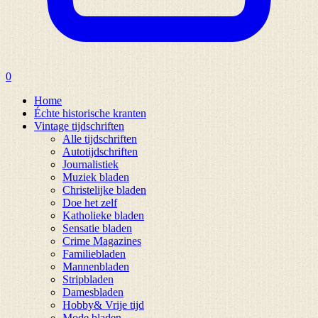
0
Home
Échte historische kranten
Vintage tijdschriften
Alle tijdschriften
Autotijdschriften
Journalistiek
Muziek bladen
Christelijke bladen
Doe het zelf
Katholieke bladen
Sensatie bladen
Crime Magazines
Familiebladen
Mannenbladen
Stripbladen
Damesbladen
Hobby& Vrije tijd
Mode bladen