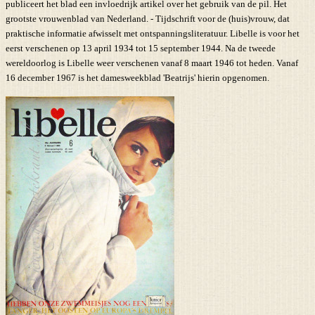
publiceert het blad een invloedrijk artikel over het gebruik van de pil. Het
grootste vrouwenblad van Nederland. - Tijdschrift voor de (huis)vrouw, dat
praktische informatie afwisselt met ontspanningsliteratuur. Libelle is voor het
eerst verschenen op 13 april 1934 tot 15 september 1944. Na de tweede
wereldoorlog is Libelle weer verschenen vanaf 8 maart 1946 tot heden. Vanaf
16 december 1967 is het damesweekblad 'Beatrijs' hierin opgenomen.