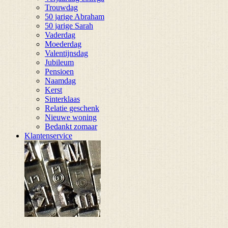
Trouwdag
50 jarige Abraham
50 jarige Sarah
Vaderdag
Moederdag
Valentijnsdag
Jubileum
Pensioen
Naamdag
Kerst
Sinterklaas
Relatie geschenk
Nieuwe woning
Bedankt zomaar
Klantenservice