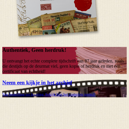
Authentiek, Geen herdruk!
U ontvangt het echte complete tijdschrift van
87 jaar
geleden, zoals
die destijds op de deurmat viel, geen kopie of herdruk en met een
certificaat van echtheid!
Neem een kijkje in het archief
Van bestelling tot levering, bekijk hier het complete traject!