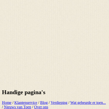
Handige pagina's
Home
/
Klantenservice
/
Blog
/
Verdieping
/
Wat gebeurde er toen...
/
Nieuws van Toen
/
Over ons