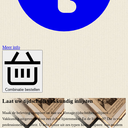
Meer info
Combinatie bestellen
Laat uw tijdschrift vakkundig inlijsten
Maak de beleving compleet en laat uw Vintage tijdschriften inlijsten.
Vakkundig uitgevoerd door een échte lijstenmaker. En de lijst zelf? Die is van
professionele kwaliteit. U hebt keuze uit zes typen houten lijsten: van modern