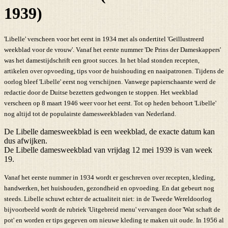
1939)
'Libelle' verscheen voor het eerst in 1934 met als ondertitel 'Geïllustreerd
weekblad voor de vrouw'. Vanaf het eerste nummer 'De Prins der Dameskappers'
was het damestijdschrift een groot succes. In het blad stonden recepten,
artikelen over opvoeding, tips voor de huishouding en naaipatronen. Tijdens de
oorlog bleef 'Libelle' eerst nog verschijnen. Vanwege papierschaarste werd de
redactie door de Duitse bezetters gedwongen te stoppen. Het weekblad
verscheen op 8 maart 1946 weer voor het eerst. Tot op heden behoort 'Libelle'
nog altijd tot de populairste damesweekbladen van Nederland.
De Libelle damesweekblad is een weekblad, de exacte datum kan
dus afwijken.
De Libelle damesweekblad van vrijdag 12 mei 1939 is van week
19.
Vanaf het eerste nummer in 1934 wordt er geschreven over recepten, kleding,
handwerken, het huishouden, gezondheid en opvoeding. En dat gebeurt nog
steeds. Libelle schuwt echter de actualiteit niet: in de Tweede Wereldoorlog
bijvoorbeeld wordt de rubriek 'Uitgebreid menu' vervangen door 'Wat schaft de
pot' en worden er tips gegeven om nieuwe kleding te maken uit oude. In 1956 al