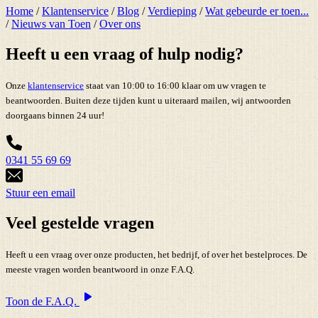
Home
/
Klantenservice
/
Blog
/
Verdieping
/
Wat gebeurde er toen...
/
Nieuws van Toen
/
Over ons
Heeft u een vraag of hulp nodig?
Onze
klantenservice
staat van 10:00 to 16:00 klaar om uw vragen te
beantwoorden. Buiten deze tijden kunt u uiteraard mailen, wij antwoorden
doorgaans binnen 24 uur!
0341 55 69 69
Stuur een email
Veel gestelde vragen
Heeft u een vraag over onze producten, het bedrijf, of over het bestelproces. De
meeste vragen worden beantwoord in onze F.A.Q.
Toon de F.A.Q.