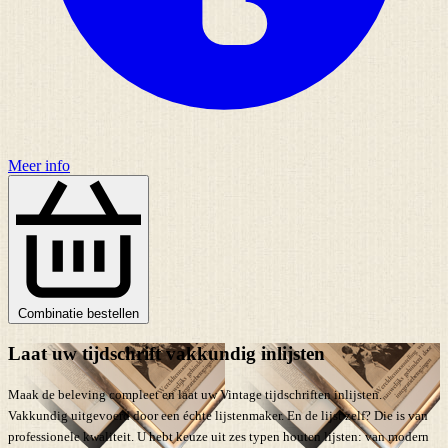
Meer info
Combinatie bestellen
Laat uw tijdschrift vakkundig inlijsten
Maak de beleving compleet en laat uw Vintage tijdschriften inlijsten.
Vakkundig uitgevoerd door een échte lijstenmaker. En de lijst zelf? Die is van
professionele kwaliteit. U hebt keuze uit zes typen houten lijsten: van modern