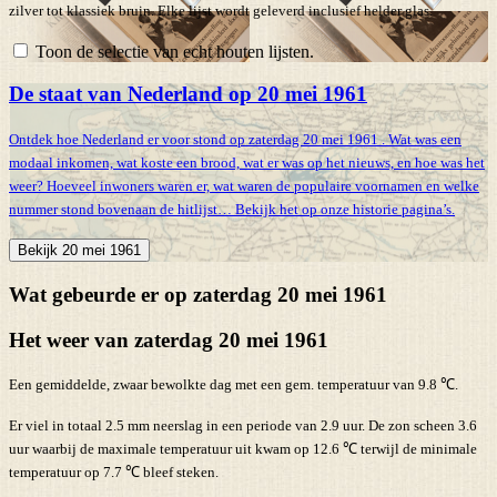
zilver tot klassiek bruin. Elke lijst wordt geleverd inclusief helder glas.
Toon de selectie van echt houten lijsten.
De staat van Nederland op 20 mei 1961
Ontdek hoe Nederland er voor stond op zaterdag 20 mei 1961 . Wat was een
modaal inkomen, wat koste een brood, wat er was op het nieuws, en hoe was het
weer? Hoeveel inwoners waren er, wat waren de populaire voornamen en welke
nummer stond bovenaan de hitlijst… Bekijk het op onze historie pagina’s.
Bekijk 20 mei 1961
Wat gebeurde er op zaterdag 20 mei 1961
Het weer van zaterdag 20 mei 1961
Een gemiddelde, zwaar bewolkte dag met een gem. temperatuur van 9.8 ℃.
Er viel in totaal 2.5 mm neerslag in een periode van 2.9 uur. De zon scheen 3.6
uur waarbij de maximale temperatuur uit kwam op 12.6 ℃ terwijl de minimale
temperatuur op 7.7 ℃ bleef steken.