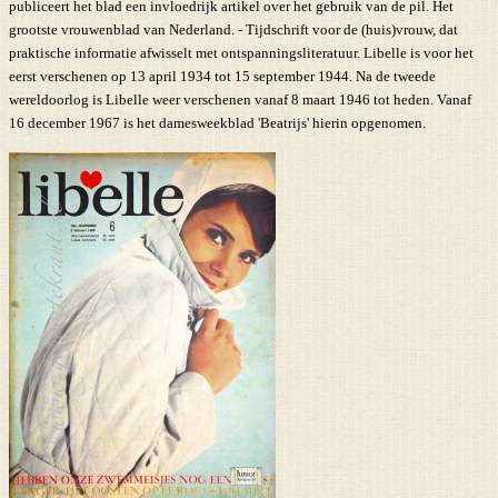
publiceert het blad een invloedrijk artikel over het gebruik van de pil. Het
grootste vrouwenblad van Nederland. - Tijdschrift voor de (huis)vrouw, dat
praktische informatie afwisselt met ontspanningsliteratuur. Libelle is voor het
eerst verschenen op 13 april 1934 tot 15 september 1944. Na de tweede
wereldoorlog is Libelle weer verschenen vanaf 8 maart 1946 tot heden. Vanaf
16 december 1967 is het damesweekblad 'Beatrijs' hierin opgenomen.