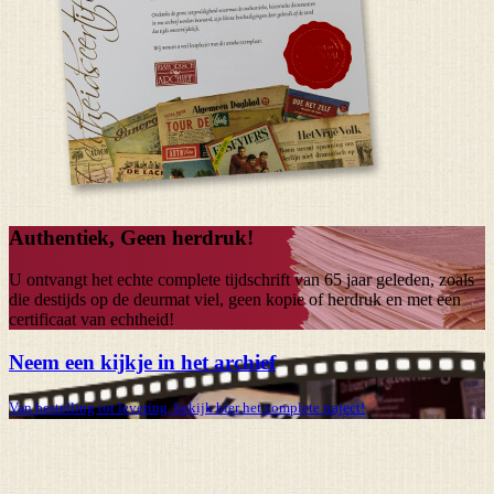
Authentiek, Geen herdruk!
U ontvangt het echte complete tijdschrift van
65 jaar
geleden, zoals
die destijds op de deurmat viel, geen kopie of herdruk en met een
certificaat van echtheid!
Neem een kijkje in het archief
Van bestelling tot levering, bekijk hier het complete traject!