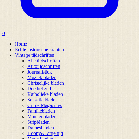
0
Home
Échte historische kranten
Vintage tijdschriften
Alle tijdschriften
Autotijdschriften
Journalistiek
Muziek bladen
Christelijke bladen
Doe het zelf
Katholieke bladen
Sensatie bladen
Crime Magazines
Familiebladen
Mannenbladen
Stripbladen
Damesbladen
Hobby& Vrije tijd
Mode bladen