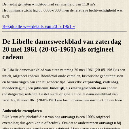
De hardst gemeten windstoot had een snelheid van 11.8 m/s.
Het minimale zicht lag op 6000-7000 m en de relatieve luchtvochtigheid was
85%.
Bekijk alle weerdetails van 20-5-1961 »
De Libelle damesweekblad van zaterdag
20 mei 1961 (20-05-1961) als origineel
cadeau
De Libelle damesweekblad van circa zaterdag 20 mei 1961 (20-05-1961) is een
uniek, origineel cadeau. Boordevol oude verhalen, historische gebeurtenissen
en herinneringen aan een bijzondere tijd. Voor elke
verjaardag
,
vaderdag
,
moederdag
, bij een
jubileum
,
huwelijk
, als
relatiegeschenk
of om andere
(nostalgische) redenen. Bestel nu de originele Libelle damesweekblad van
zaterdag 20 mei 1961 (20-05-1961) en laat u meenemen naar de tijd van toen.
Authentieke exemplaren
Elke krant of tijdschrift die u van ons ontvangt is een 100% origineel
exemplaar, dus
geen
kopie of herdruk. Om dat te onderstrepen ontvangt u bij
elke bestelling een certificaat van echtheid. Meer weten over ons bijzondere,