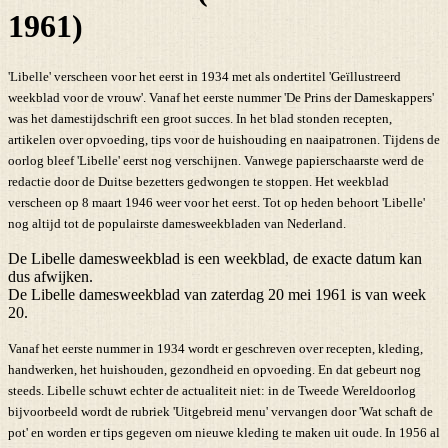
1961)
'Libelle' verscheen voor het eerst in 1934 met als ondertitel 'Geïllustreerd
weekblad voor de vrouw'. Vanaf het eerste nummer 'De Prins der Dameskappers'
was het damestijdschrift een groot succes. In het blad stonden recepten,
artikelen over opvoeding, tips voor de huishouding en naaipatronen. Tijdens de
oorlog bleef 'Libelle' eerst nog verschijnen. Vanwege papierschaarste werd de
redactie door de Duitse bezetters gedwongen te stoppen. Het weekblad
verscheen op 8 maart 1946 weer voor het eerst. Tot op heden behoort 'Libelle'
nog altijd tot de populairste damesweekbladen van Nederland.
De Libelle damesweekblad is een weekblad, de exacte datum kan
dus afwijken.
De Libelle damesweekblad van zaterdag 20 mei 1961 is van week
20.
Vanaf het eerste nummer in 1934 wordt er geschreven over recepten, kleding,
handwerken, het huishouden, gezondheid en opvoeding. En dat gebeurt nog
steeds. Libelle schuwt echter de actualiteit niet: in de Tweede Wereldoorlog
bijvoorbeeld wordt de rubriek 'Uitgebreid menu' vervangen door 'Wat schaft de
pot' en worden er tips gegeven om nieuwe kleding te maken uit oude. In 1956 al