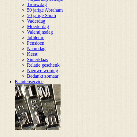
Trouwdag
50 jarige Abraham
50 jarige Sarah
Vaderdag
Moederdag
Valentijnsdag
Jubileum
Pensioen
Naamdag
Kerst
Sinterklaas
Relatie geschenk
Nieuwe woning
Bedankt zomaar
Klantenservice