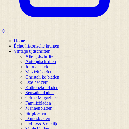
0
Home
Échte historische kranten
Vintage tijdschriften
Alle tijdschriften
Autotijdschriften
Journalistiek
Muziek bladen
Christelijke bladen
Doe het zelf
Katholieke bladen
Sensatie bladen
Crime Magazines
Familiebladen
Mannenbladen
Stripbladen
Damesbladen
Hobby& Vrije tijd
Mode bladen