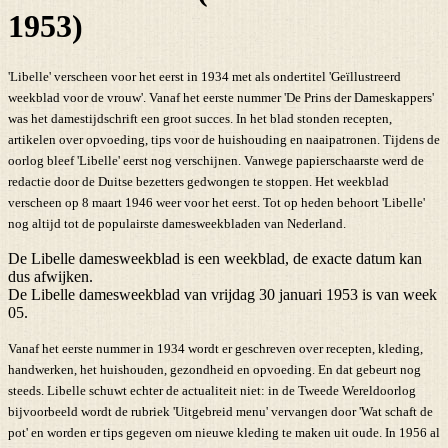
1953)
'Libelle' verscheen voor het eerst in 1934 met als ondertitel 'Geïllustreerd
weekblad voor de vrouw'. Vanaf het eerste nummer 'De Prins der Dameskappers'
was het damestijdschrift een groot succes. In het blad stonden recepten,
artikelen over opvoeding, tips voor de huishouding en naaipatronen. Tijdens de
oorlog bleef 'Libelle' eerst nog verschijnen. Vanwege papierschaarste werd de
redactie door de Duitse bezetters gedwongen te stoppen. Het weekblad
verscheen op 8 maart 1946 weer voor het eerst. Tot op heden behoort 'Libelle'
nog altijd tot de populairste damesweekbladen van Nederland.
De Libelle damesweekblad is een weekblad, de exacte datum kan
dus afwijken.
De Libelle damesweekblad van vrijdag 30 januari 1953 is van week
05.
Vanaf het eerste nummer in 1934 wordt er geschreven over recepten, kleding,
handwerken, het huishouden, gezondheid en opvoeding. En dat gebeurt nog
steeds. Libelle schuwt echter de actualiteit niet: in de Tweede Wereldoorlog
bijvoorbeeld wordt de rubriek 'Uitgebreid menu' vervangen door 'Wat schaft de
pot' en worden er tips gegeven om nieuwe kleding te maken uit oude. In 1956 al