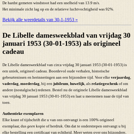
De hardst gemeten windstoot had een snelheid van 13.9 m/s.
Het minimale zicht lag op en de relatieve luchtvochtigheid was 92%.
Bekijk alle weerdetails van 30-1-1953 »
De Libelle damesweekblad van vrijdag 30
januari 1953 (30-01-1953) als origineel
cadeau
De Libelle damesweekblad van circa vrijdag 30 januari 1953 (30-01-1953) is
een uniek, origineel cadeau. Boordevol oude verhalen, historische
gebeurtenissen en herinneringen aan een bijzondere tijd. Voor elke
verjaardag
,
vaderdag
,
moederdag
, bij een
jubileum
,
huwelijk
, als
relatiegeschenk
of om
andere (nostalgische) redenen. Bestel nu de originele Libelle damesweekblad
van vrijdag 30 januari 1953 (30-01-1953) en laat u meenemen naar de tijd van
toen.
Authentieke exemplaren
Elke krant of tijdschrift die u van ons ontvangt is een 100% origineel
exemplaar, dus
geen
kopie of herdruk. Om dat te onderstrepen ontvangt u bij
elke bestelling een certificaat van echtheid. Meer weten over ons bijzondere,