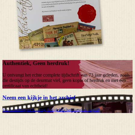
Authentiek, Geen herdruk!
U ontvangt het echte complete tijdschrift van
73 jaar
geleden, zoals
die destijds op de deurmat viel, geen kopie of herdruk en met een
certificaat van echtheid!
Neem een kijkje in het archief
Van bestelling tot levering, bekijk hier het complete traject!