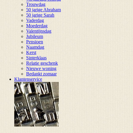
Trouwdag
50 jarige Abraham
50 jarige Sarah
Vaderdag
Moederdag
Valentijnsdag
Jubileum
Pensioen
Naamdag
Kerst
Sinterklaas
Relatie geschenk
Nieuwe woning
Bedankt zomaar
Klantenservice