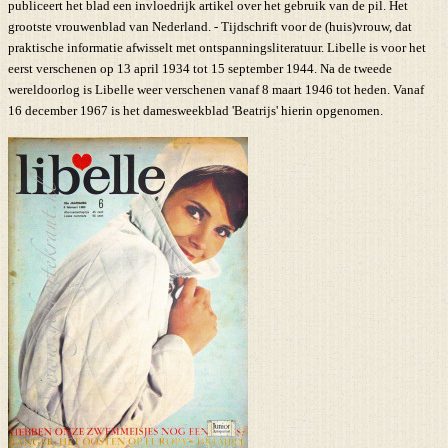
publiceert het blad een invloedrijk artikel over het gebruik van de pil. Het
grootste vrouwenblad van Nederland. - Tijdschrift voor de (huis)vrouw, dat
praktische informatie afwisselt met ontspanningsliteratuur. Libelle is voor het
eerst verschenen op 13 april 1934 tot 15 september 1944. Na de tweede
wereldoorlog is Libelle weer verschenen vanaf 8 maart 1946 tot heden. Vanaf
16 december 1967 is het damesweekblad 'Beatrijs' hierin opgenomen.