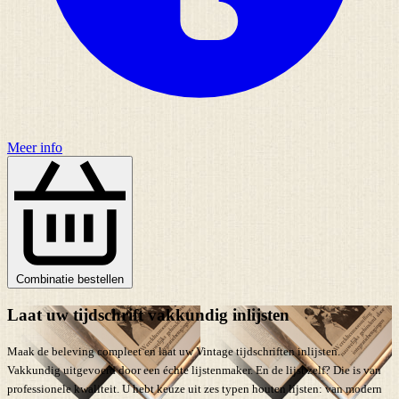
Meer info
Combinatie bestellen
Laat uw tijdschrift vakkundig inlijsten
Maak de beleving compleet en laat uw Vintage tijdschriften inlijsten.
Vakkundig uitgevoerd door een échte lijstenmaker. En de lijst zelf? Die is van
professionele kwaliteit. U hebt keuze uit zes typen houten lijsten: van modern