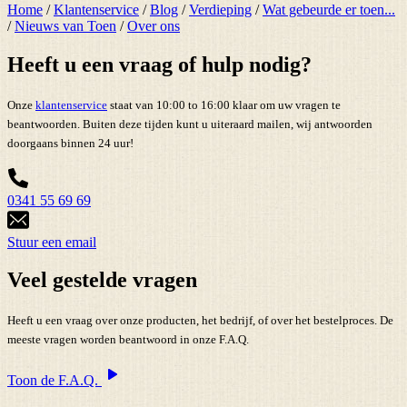
Home
/
Klantenservice
/
Blog
/
Verdieping
/
Wat gebeurde er toen...
/
Nieuws van Toen
/
Over ons
Heeft u een vraag of hulp nodig?
Onze
klantenservice
staat van 10:00 to 16:00 klaar om uw vragen te
beantwoorden. Buiten deze tijden kunt u uiteraard mailen, wij antwoorden
doorgaans binnen 24 uur!
0341 55 69 69
Stuur een email
Veel gestelde vragen
Heeft u een vraag over onze producten, het bedrijf, of over het bestelproces. De
meeste vragen worden beantwoord in onze F.A.Q.
Toon de F.A.Q.