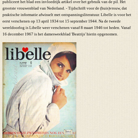
publiceert het blad een invloedrijk artikel over het gebruik van de pil. Het
grootste vrouwenblad van Nederland. - Tijdschrift voor de (huis)vrouw, dat
praktische informatie afwisselt met ontspanningsliteratuur. Libelle is voor het
eerst verschenen op 13 april 1934 tot 15 september 1944. Na de tweede
wereldoorlog is Libelle weer verschenen vanaf 8 maart 1946 tot heden. Vanaf
16 december 1967 is het damesweekblad 'Beatrijs' hierin opgenomen.