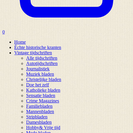
0
Home
Échte historische kranten
Vintage tijdschriften
Alle tijdschriften
Autotijdschriften
Journalistiek
Muziek bladen
Christelijke bladen
Doe het zelf
Katholieke bladen
Sensatie bladen
Crime Magazines
Familiebladen
Mannenbladen
Stripbladen
Damesbladen
Hobby& Vrije tijd
Mode bladen