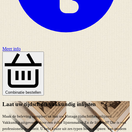
Meer info
Combinatie bestellen
Laat uw tijdschrift vakkundig inlijsten
Maak de beleving compleet en laat uw Vintage tijdschriften inlijsten.
Vakkundig uitgevoerd door een échte lijstenmaker. En de lijst zelf? Die is van
professionele kwaliteit. U hebt keuze uit zes typen houten lijsten: van modern