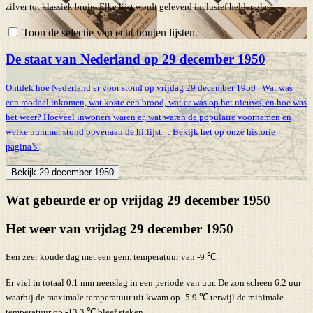
zilver tot klassiek bruin. Elke lijst wordt geleverd inclusief helder glas.
Toon de selectie van echt houten lijsten.
De staat van Nederland op 29 december 1950
Ontdek hoe Nederland er voor stond op vrijdag 29 december 1950 . Wat was
een modaal inkomen, wat koste een brood, wat er was op het nieuws, en hoe was
het weer? Hoeveel inwoners waren er, wat waren de populaire voornamen en
welke nummer stond bovenaan de hitlijst… Bekijk het op onze historie
pagina’s.
Bekijk 29 december 1950
Wat gebeurde er op vrijdag 29 december 1950
Het weer van vrijdag 29 december 1950
Een zeer koude dag met een gem. temperatuur van -9 ℃.
Er viel in totaal 0.1 mm neerslag in een periode van uur. De zon scheen 6.2 uur
waarbij de maximale temperatuur uit kwam op -5.9 ℃ terwijl de minimale
temperatuur op -13.3 ℃ bleef steken.