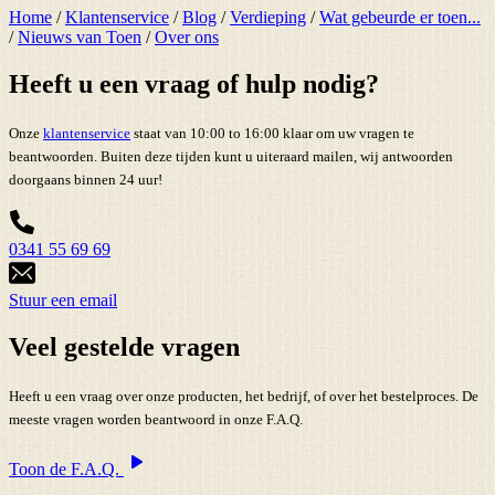
Home
/
Klantenservice
/
Blog
/
Verdieping
/
Wat gebeurde er toen...
/
Nieuws van Toen
/
Over ons
Heeft u een vraag of hulp nodig?
Onze
klantenservice
staat van 10:00 to 16:00 klaar om uw vragen te
beantwoorden. Buiten deze tijden kunt u uiteraard mailen, wij antwoorden
doorgaans binnen 24 uur!
0341 55 69 69
Stuur een email
Veel gestelde vragen
Heeft u een vraag over onze producten, het bedrijf, of over het bestelproces. De
meeste vragen worden beantwoord in onze F.A.Q.
Toon de F.A.Q.