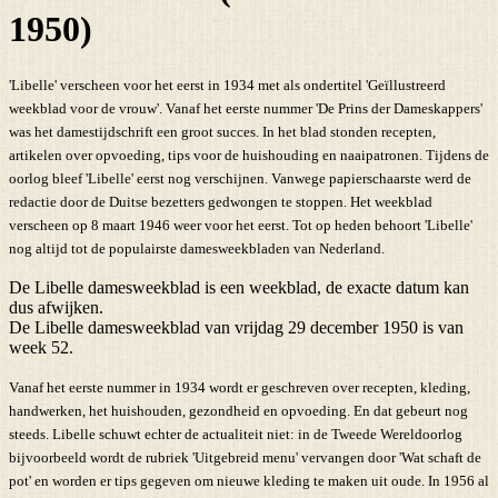
1950)
'Libelle' verscheen voor het eerst in 1934 met als ondertitel 'Geïllustreerd
weekblad voor de vrouw'. Vanaf het eerste nummer 'De Prins der Dameskappers'
was het damestijdschrift een groot succes. In het blad stonden recepten,
artikelen over opvoeding, tips voor de huishouding en naaipatronen. Tijdens de
oorlog bleef 'Libelle' eerst nog verschijnen. Vanwege papierschaarste werd de
redactie door de Duitse bezetters gedwongen te stoppen. Het weekblad
verscheen op 8 maart 1946 weer voor het eerst. Tot op heden behoort 'Libelle'
nog altijd tot de populairste damesweekbladen van Nederland.
De Libelle damesweekblad is een weekblad, de exacte datum kan
dus afwijken.
De Libelle damesweekblad van vrijdag 29 december 1950 is van
week 52.
Vanaf het eerste nummer in 1934 wordt er geschreven over recepten, kleding,
handwerken, het huishouden, gezondheid en opvoeding. En dat gebeurt nog
steeds. Libelle schuwt echter de actualiteit niet: in de Tweede Wereldoorlog
bijvoorbeeld wordt de rubriek 'Uitgebreid menu' vervangen door 'Wat schaft de
pot' en worden er tips gegeven om nieuwe kleding te maken uit oude. In 1956 al