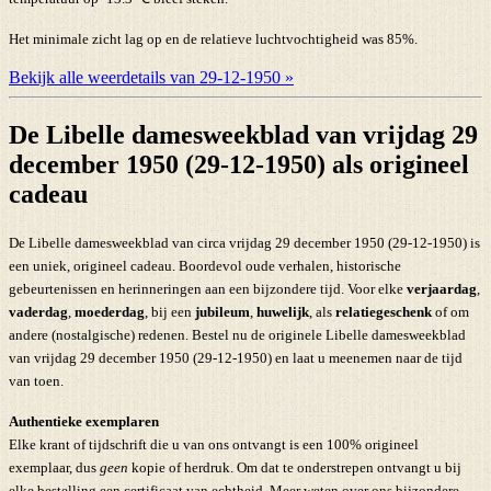
Het minimale zicht lag op en de relatieve luchtvochtigheid was 85%.
Bekijk alle weerdetails van 29-12-1950 »
De Libelle damesweekblad van vrijdag 29
december 1950 (29-12-1950) als origineel
cadeau
De Libelle damesweekblad van circa vrijdag 29 december 1950 (29-12-1950) is
een uniek, origineel cadeau. Boordevol oude verhalen, historische
gebeurtenissen en herinneringen aan een bijzondere tijd. Voor elke
verjaardag
,
vaderdag
,
moederdag
, bij een
jubileum
,
huwelijk
, als
relatiegeschenk
of om
andere (nostalgische) redenen. Bestel nu de originele Libelle damesweekblad
van vrijdag 29 december 1950 (29-12-1950) en laat u meenemen naar de tijd
van toen.
Authentieke exemplaren
Elke krant of tijdschrift die u van ons ontvangt is een 100% origineel
exemplaar, dus
geen
kopie of herdruk. Om dat te onderstrepen ontvangt u bij
elke bestelling een certificaat van echtheid. Meer weten over ons bijzondere,