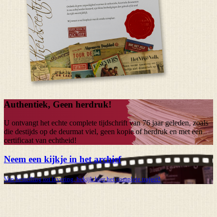
Authentiek, Geen herdruk!
U ontvangt het echte complete tijdschrift van
76 jaar
geleden, zoals
die destijds op de deurmat viel, geen kopie of herdruk en met een
certificaat van echtheid!
Neem een kijkje in het archief
Van bestelling tot levering, bekijk hier het complete traject!