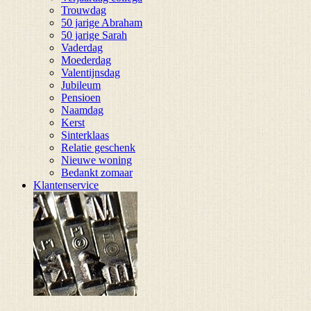
Trouwdag
50 jarige Abraham
50 jarige Sarah
Vaderdag
Moederdag
Valentijnsdag
Jubileum
Pensioen
Naamdag
Kerst
Sinterklaas
Relatie geschenk
Nieuwe woning
Bedankt zomaar
Klantenservice