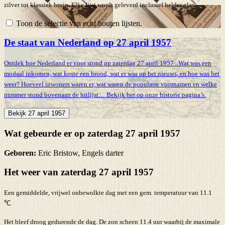
zilver tot klassiek bruin. Elke lijst wordt geleverd inclusief helder glas.
Toon de selectie van echt houten lijsten.
De staat van Nederland op 27 april 1957
Ontdek hoe Nederland er voor stond op zaterdag 27 april 1957 . Wat was een
modaal inkomen, wat koste een brood, wat er was op het nieuws, en hoe was het
weer? Hoeveel inwoners waren er, wat waren de populaire voornamen en welke
nummer stond bovenaan de hitlijst… Bekijk het op onze historie pagina’s.
Bekijk 27 april 1957
Wat gebeurde er op zaterdag 27 april 1957
Geboren:
Eric Bristow, Engels darter
Het weer van zaterdag 27 april 1957
Een gemiddelde, vrijwel onbewolkte dag met een gem. temperatuur van 11.1
℃.
Het bleef droog gedurende de dag. De zon scheen 11.4 uur waarbij de maximale