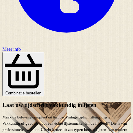
Meer info
Combinatie bestellen
Laat uw tijdschrift vakkundig inlijsten
Maak de beleving compleet en laat uw Vintage tijdschriften inlijsten.
Vakkundig uitgevoerd door een échte lijstenmaker. En de lijst zelf? Die is van
professionele kwaliteit. U hebt keuze uit zes typen houten lijsten: van modern