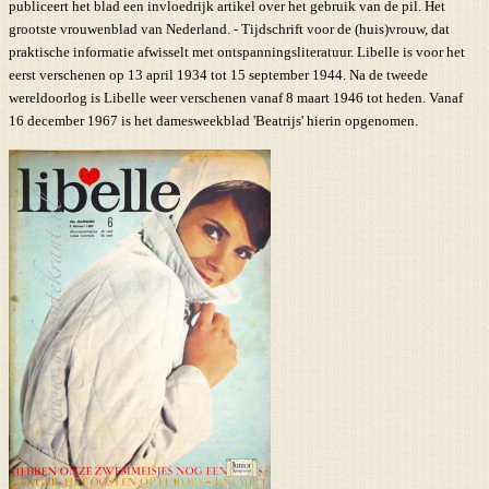
publiceert het blad een invloedrijk artikel over het gebruik van de pil. Het
grootste vrouwenblad van Nederland. - Tijdschrift voor de (huis)vrouw, dat
praktische informatie afwisselt met ontspanningsliteratuur. Libelle is voor het
eerst verschenen op 13 april 1934 tot 15 september 1944. Na de tweede
wereldoorlog is Libelle weer verschenen vanaf 8 maart 1946 tot heden. Vanaf
16 december 1967 is het damesweekblad 'Beatrijs' hierin opgenomen.