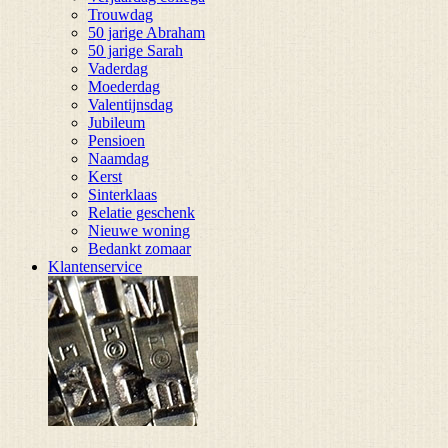
Trouwdag
50 jarige Abraham
50 jarige Sarah
Vaderdag
Moederdag
Valentijnsdag
Jubileum
Pensioen
Naamdag
Kerst
Sinterklaas
Relatie geschenk
Nieuwe woning
Bedankt zomaar
Klantenservice