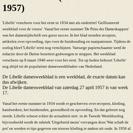
1957)
'Libelle' verscheen voor het eerst in 1934 met als ondertitel 'Geïllustreerd
weekblad voor de vrouw'. Vanaf het eerste nummer 'De Prins der Dameskappers'
was het damestijdschrift een groot succes. In het blad stonden recepten,
artikelen over opvoeding, tips voor de huishouding en naaipatronen. Tijdens de
oorlog bleef 'Libelle' eerst nog verschijnen. Vanwege papierschaarste werd de
redactie door de Duitse bezetters gedwongen te stoppen. Het weekblad
verscheen op 8 maart 1946 weer voor het eerst. Tot op heden behoort 'Libelle'
nog altijd tot de populairste damesweekbladen van Nederland.
De Libelle damesweekblad is een weekblad, de exacte datum kan
dus afwijken.
De Libelle damesweekblad van zaterdag 27 april 1957 is van week
17.
Vanaf het eerste nummer in 1934 wordt er geschreven over recepten, kleding,
handwerken, het huishouden, gezondheid en opvoeding. En dat gebeurt nog
steeds. Libelle schuwt echter de actualiteit niet: in de Tweede Wereldoorlog
bijvoorbeeld wordt de rubriek 'Uitgebreid menu' vervangen door 'Wat schaft de
pot' en worden er tips gegeven om nieuwe kleding te maken uit oude. In 1956 al