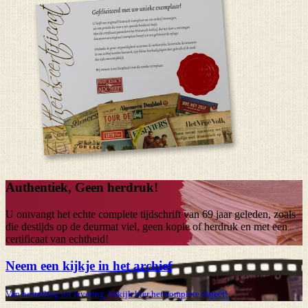
Authentiek, Geen herdruk!
U ontvangt het echte complete tijdschrift van
69 jaar
geleden, zoals
die destijds op de deurmat viel, geen kopie of herdruk en met een
certificaat van echtheid!
Neem een kijkje in het archief
Van bestelling tot levering, bekijk hier het complete traject!