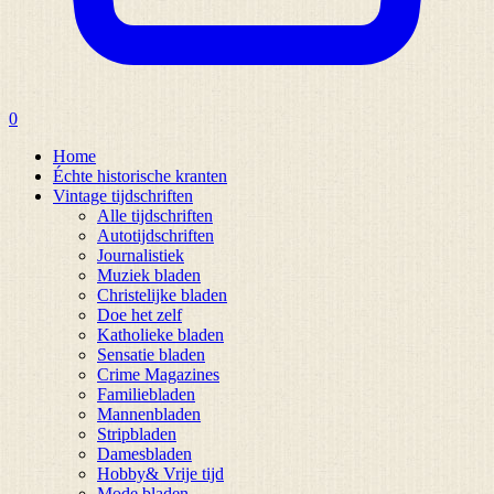
0
Home
Échte historische kranten
Vintage tijdschriften
Alle tijdschriften
Autotijdschriften
Journalistiek
Muziek bladen
Christelijke bladen
Doe het zelf
Katholieke bladen
Sensatie bladen
Crime Magazines
Familiebladen
Mannenbladen
Stripbladen
Damesbladen
Hobby& Vrije tijd
Mode bladen