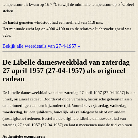
temperatuur uit kwam op 16.7 ℃ terwijl de minimale temperatuur op 5 ℃ bleef
steken.
De hardst gemeten windstoot had een snelheid van 11.8 m/s.
Het minimale zicht lag op 4000-4100 m en de relatieve luchtvochtigheid was
82%.
Bekijk alle weerdetails van 27-4-1957 »
De Libelle damesweekblad van zaterdag
27 april 1957 (27-04-1957) als origineel
cadeau
De Libelle damesweekblad van circa zaterdag 27 april 1957 (27-04-1957) is een
uniek, origineel cadeau. Boordevol oude verhalen, historische gebeurtenissen
en herinneringen aan een bijzondere tijd. Voor elke
verjaardag
,
vaderdag
,
moederdag
, bij een
jubileum
,
huwelijk
, als
relatiegeschenk
of om andere
(nostalgische) redenen. Bestel nu de originele Libelle damesweekblad van
zaterdag 27 april 1957 (27-04-1957) en laat u meenemen naar de tijd van toen.
Authentieke exemplaren