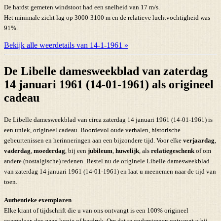
De hardst gemeten windstoot had een snelheid van 17 m/s.
Het minimale zicht lag op 3000-3100 m en de relatieve luchtvochtigheid was
91%.
Bekijk alle weerdetails van 14-1-1961 »
De Libelle damesweekblad van zaterdag
14 januari 1961 (14-01-1961) als origineel
cadeau
De Libelle damesweekblad van circa zaterdag 14 januari 1961 (14-01-1961) is
een uniek, origineel cadeau. Boordevol oude verhalen, historische
gebeurtenissen en herinneringen aan een bijzondere tijd. Voor elke
verjaardag
,
vaderdag
,
moederdag
, bij een
jubileum
,
huwelijk
, als
relatiegeschenk
of om
andere (nostalgische) redenen. Bestel nu de originele Libelle damesweekblad
van zaterdag 14 januari 1961 (14-01-1961) en laat u meenemen naar de tijd van
toen.
Authentieke exemplaren
Elke krant of tijdschrift die u van ons ontvangt is een 100% origineel
exemplaar, dus
geen
kopie of herdruk. Om dat te onderstrepen ontvangt u bij