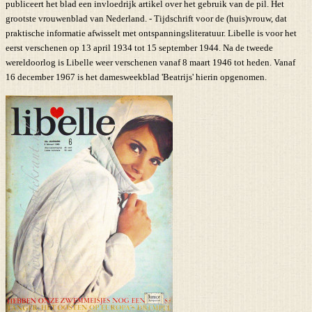
publiceert het blad een invloedrijk artikel over het gebruik van de pil. Het
grootste vrouwenblad van Nederland. - Tijdschrift voor de (huis)vrouw, dat
praktische informatie afwisselt met ontspanningsliteratuur. Libelle is voor het
eerst verschenen op 13 april 1934 tot 15 september 1944. Na de tweede
wereldoorlog is Libelle weer verschenen vanaf 8 maart 1946 tot heden. Vanaf
16 december 1967 is het damesweekblad 'Beatrijs' hierin opgenomen.