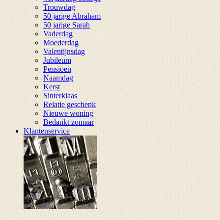
Trouwdag
50 jarige Abraham
50 jarige Sarah
Vaderdag
Moederdag
Valentijnsdag
Jubileum
Pensioen
Naamdag
Kerst
Sinterklaas
Relatie geschenk
Nieuwe woning
Bedankt zomaar
Klantenservice