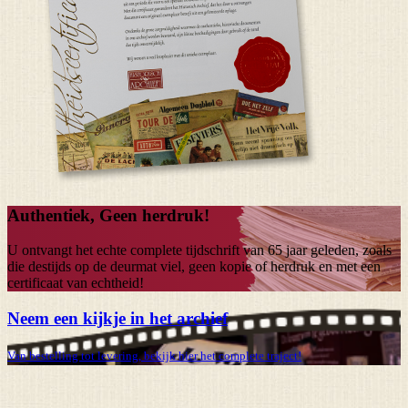
Authentiek, Geen herdruk!
U ontvangt het echte complete tijdschrift van
65 jaar
geleden, zoals
die destijds op de deurmat viel, geen kopie of herdruk en met een
certificaat van echtheid!
Neem een kijkje in het archief
Van bestelling tot levering, bekijk hier het complete traject!