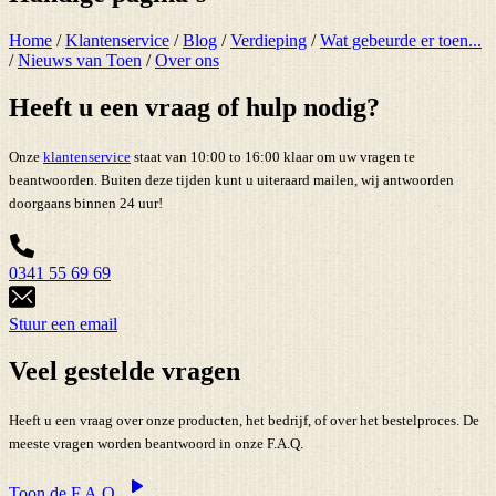
Home
/
Klantenservice
/
Blog
/
Verdieping
/
Wat gebeurde er toen...
/
Nieuws van Toen
/
Over ons
Heeft u een vraag of hulp nodig?
Onze
klantenservice
staat van 10:00 to 16:00 klaar om uw vragen te
beantwoorden. Buiten deze tijden kunt u uiteraard mailen, wij antwoorden
doorgaans binnen 24 uur!
0341 55 69 69
Stuur een email
Veel gestelde vragen
Heeft u een vraag over onze producten, het bedrijf, of over het bestelproces. De
meeste vragen worden beantwoord in onze F.A.Q.
Toon de F.A.Q.