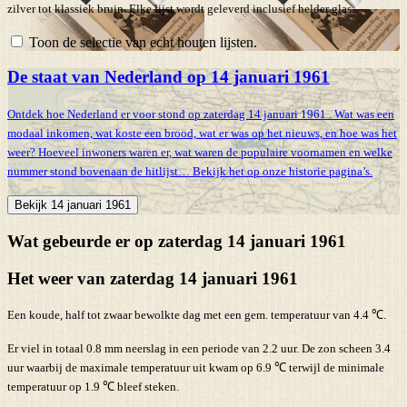
zilver tot klassiek bruin. Elke lijst wordt geleverd inclusief helder glas.
Toon de selectie van echt houten lijsten.
De staat van Nederland op 14 januari 1961
Ontdek hoe Nederland er voor stond op zaterdag 14 januari 1961 . Wat was een
modaal inkomen, wat koste een brood, wat er was op het nieuws, en hoe was het
weer? Hoeveel inwoners waren er, wat waren de populaire voornamen en welke
nummer stond bovenaan de hitlijst… Bekijk het op onze historie pagina’s.
Bekijk 14 januari 1961
Wat gebeurde er op zaterdag 14 januari 1961
Het weer van zaterdag 14 januari 1961
Een koude, half tot zwaar bewolkte dag met een gem. temperatuur van 4.4 ℃.
Er viel in totaal 0.8 mm neerslag in een periode van 2.2 uur. De zon scheen 3.4
uur waarbij de maximale temperatuur uit kwam op 6.9 ℃ terwijl de minimale
temperatuur op 1.9 ℃ bleef steken.