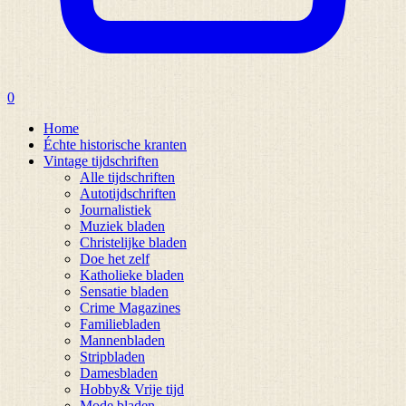
0
Home
Échte historische kranten
Vintage tijdschriften
Alle tijdschriften
Autotijdschriften
Journalistiek
Muziek bladen
Christelijke bladen
Doe het zelf
Katholieke bladen
Sensatie bladen
Crime Magazines
Familiebladen
Mannenbladen
Stripbladen
Damesbladen
Hobby& Vrije tijd
Mode bladen