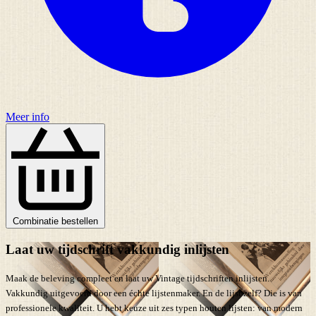
Meer info
Combinatie bestellen
Laat uw tijdschrift vakkundig inlijsten
Maak de beleving compleet en laat uw Vintage tijdschriften inlijsten.
Vakkundig uitgevoerd door een échte lijstenmaker. En de lijst zelf? Die is van
professionele kwaliteit. U hebt keuze uit zes typen houten lijsten: van modern