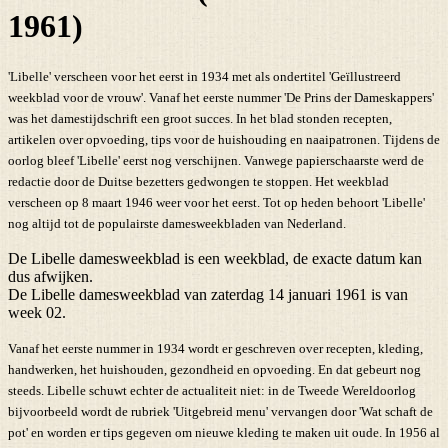
1961)
'Libelle' verscheen voor het eerst in 1934 met als ondertitel 'Geïllustreerd
weekblad voor de vrouw'. Vanaf het eerste nummer 'De Prins der Dameskappers'
was het damestijdschrift een groot succes. In het blad stonden recepten,
artikelen over opvoeding, tips voor de huishouding en naaipatronen. Tijdens de
oorlog bleef 'Libelle' eerst nog verschijnen. Vanwege papierschaarste werd de
redactie door de Duitse bezetters gedwongen te stoppen. Het weekblad
verscheen op 8 maart 1946 weer voor het eerst. Tot op heden behoort 'Libelle'
nog altijd tot de populairste damesweekbladen van Nederland.
De Libelle damesweekblad is een weekblad, de exacte datum kan
dus afwijken.
De Libelle damesweekblad van zaterdag 14 januari 1961 is van
week 02.
Vanaf het eerste nummer in 1934 wordt er geschreven over recepten, kleding,
handwerken, het huishouden, gezondheid en opvoeding. En dat gebeurt nog
steeds. Libelle schuwt echter de actualiteit niet: in de Tweede Wereldoorlog
bijvoorbeeld wordt de rubriek 'Uitgebreid menu' vervangen door 'Wat schaft de
pot' en worden er tips gegeven om nieuwe kleding te maken uit oude. In 1956 al