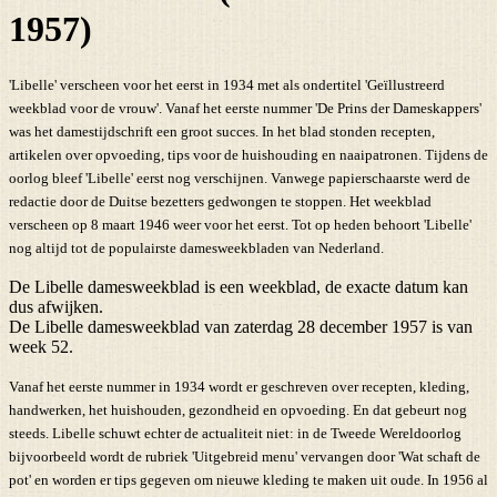
1957)
'Libelle' verscheen voor het eerst in 1934 met als ondertitel 'Geïllustreerd
weekblad voor de vrouw'. Vanaf het eerste nummer 'De Prins der Dameskappers'
was het damestijdschrift een groot succes. In het blad stonden recepten,
artikelen over opvoeding, tips voor de huishouding en naaipatronen. Tijdens de
oorlog bleef 'Libelle' eerst nog verschijnen. Vanwege papierschaarste werd de
redactie door de Duitse bezetters gedwongen te stoppen. Het weekblad
verscheen op 8 maart 1946 weer voor het eerst. Tot op heden behoort 'Libelle'
nog altijd tot de populairste damesweekbladen van Nederland.
De Libelle damesweekblad is een weekblad, de exacte datum kan
dus afwijken.
De Libelle damesweekblad van zaterdag 28 december 1957 is van
week 52.
Vanaf het eerste nummer in 1934 wordt er geschreven over recepten, kleding,
handwerken, het huishouden, gezondheid en opvoeding. En dat gebeurt nog
steeds. Libelle schuwt echter de actualiteit niet: in de Tweede Wereldoorlog
bijvoorbeeld wordt de rubriek 'Uitgebreid menu' vervangen door 'Wat schaft de
pot' en worden er tips gegeven om nieuwe kleding te maken uit oude. In 1956 al