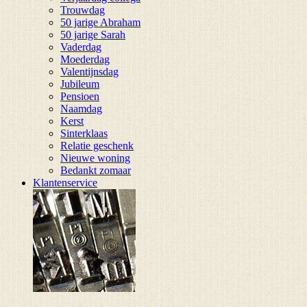
Trouwdag
50 jarige Abraham
50 jarige Sarah
Vaderdag
Moederdag
Valentijnsdag
Jubileum
Pensioen
Naamdag
Kerst
Sinterklaas
Relatie geschenk
Nieuwe woning
Bedankt zomaar
Klantenservice