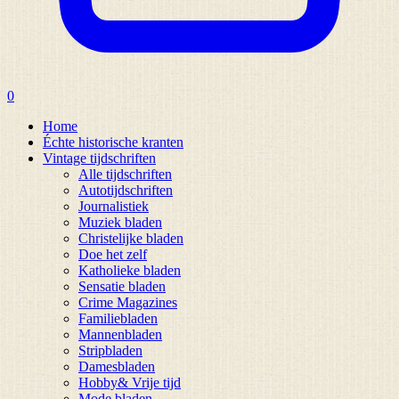
0
Home
Échte historische kranten
Vintage tijdschriften
Alle tijdschriften
Autotijdschriften
Journalistiek
Muziek bladen
Christelijke bladen
Doe het zelf
Katholieke bladen
Sensatie bladen
Crime Magazines
Familiebladen
Mannenbladen
Stripbladen
Damesbladen
Hobby& Vrije tijd
Mode bladen