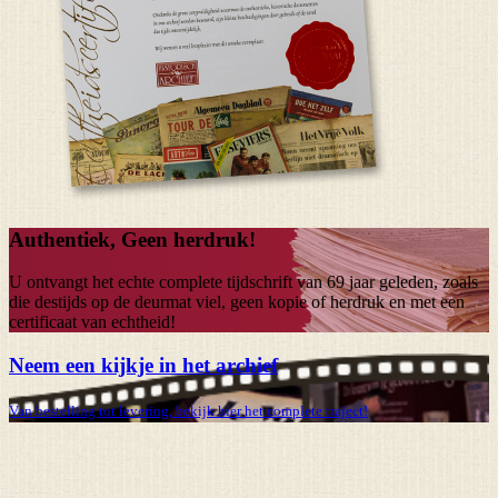
Authentiek, Geen herdruk!
U ontvangt het echte complete tijdschrift van
69 jaar
geleden, zoals
die destijds op de deurmat viel, geen kopie of herdruk en met een
certificaat van echtheid!
Neem een kijkje in het archief
Van bestelling tot levering, bekijk hier het complete traject!