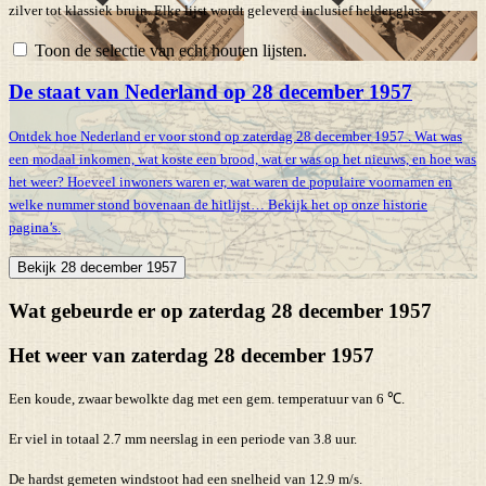
zilver tot klassiek bruin. Elke lijst wordt geleverd inclusief helder glas.
Toon de selectie van echt houten lijsten.
De staat van Nederland op 28 december 1957
Ontdek hoe Nederland er voor stond op zaterdag 28 december 1957 . Wat was
een modaal inkomen, wat koste een brood, wat er was op het nieuws, en hoe was
het weer? Hoeveel inwoners waren er, wat waren de populaire voornamen en
welke nummer stond bovenaan de hitlijst… Bekijk het op onze historie
pagina’s.
Bekijk 28 december 1957
Wat gebeurde er op zaterdag 28 december 1957
Het weer van zaterdag 28 december 1957
Een koude, zwaar bewolkte dag met een gem. temperatuur van 6 ℃.
Er viel in totaal 2.7 mm neerslag in een periode van 3.8 uur.
De hardst gemeten windstoot had een snelheid van 12.9 m/s.