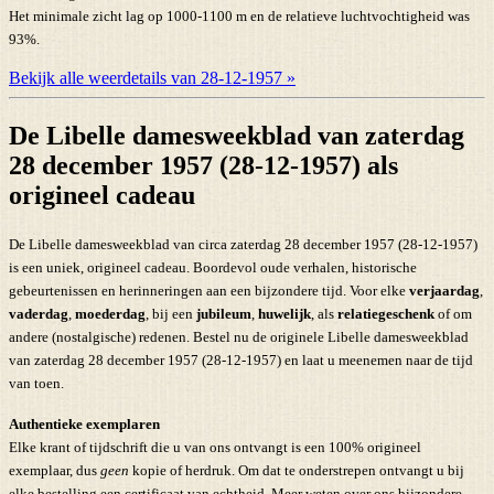
Het minimale zicht lag op 1000-1100 m en de relatieve luchtvochtigheid was
93%.
Bekijk alle weerdetails van 28-12-1957 »
De Libelle damesweekblad van zaterdag
28 december 1957 (28-12-1957) als
origineel cadeau
De Libelle damesweekblad van circa zaterdag 28 december 1957 (28-12-1957)
is een uniek, origineel cadeau. Boordevol oude verhalen, historische
gebeurtenissen en herinneringen aan een bijzondere tijd. Voor elke
verjaardag
,
vaderdag
,
moederdag
, bij een
jubileum
,
huwelijk
, als
relatiegeschenk
of om
andere (nostalgische) redenen. Bestel nu de originele Libelle damesweekblad
van zaterdag 28 december 1957 (28-12-1957) en laat u meenemen naar de tijd
van toen.
Authentieke exemplaren
Elke krant of tijdschrift die u van ons ontvangt is een 100% origineel
exemplaar, dus
geen
kopie of herdruk. Om dat te onderstrepen ontvangt u bij
elke bestelling een certificaat van echtheid. Meer weten over ons bijzondere,