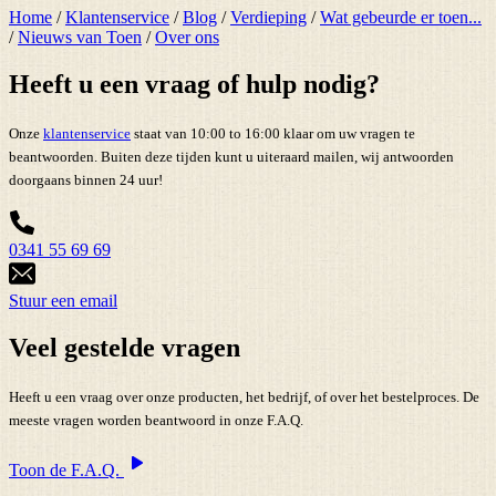
Home
/
Klantenservice
/
Blog
/
Verdieping
/
Wat gebeurde er toen...
/
Nieuws van Toen
/
Over ons
Heeft u een vraag of hulp nodig?
Onze
klantenservice
staat van 10:00 to 16:00 klaar om uw vragen te
beantwoorden. Buiten deze tijden kunt u uiteraard mailen, wij antwoorden
doorgaans binnen 24 uur!
0341 55 69 69
Stuur een email
Veel gestelde vragen
Heeft u een vraag over onze producten, het bedrijf, of over het bestelproces. De
meeste vragen worden beantwoord in onze F.A.Q.
Toon de F.A.Q.