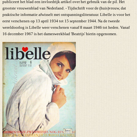
publiceert het blad een invloedrijk artikel over het gebruik van de pil. Het
grootste vrouwenblad van Nederland. - Tijdschrift voor de (huis)vrouw, dat
praktische informatie afwisselt met ontspanningsliteratuur. Libelle is voor het
eerst verschenen op 13 april 1934 tot 15 september 1944. Na de tweede
wereldoorlog is Libelle weer verschenen vanaf 8 maart 1946 tot heden. Vanaf
16 december 1967 is het damesweekblad 'Beatrijs' hierin opgenomen.