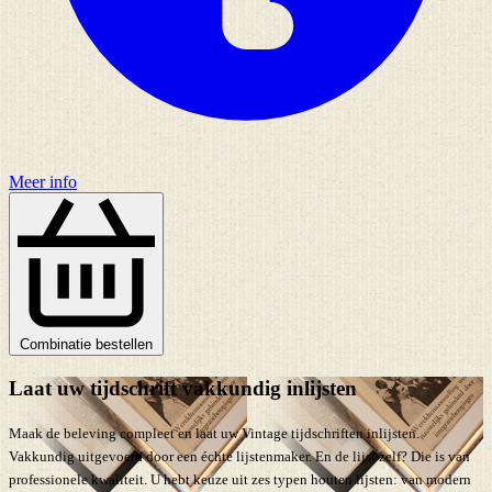
Meer info
Combinatie bestellen
Laat uw tijdschrift vakkundig inlijsten
Maak de beleving compleet en laat uw Vintage tijdschriften inlijsten.
Vakkundig uitgevoerd door een échte lijstenmaker. En de lijst zelf? Die is van
professionele kwaliteit. U hebt keuze uit zes typen houten lijsten: van modern