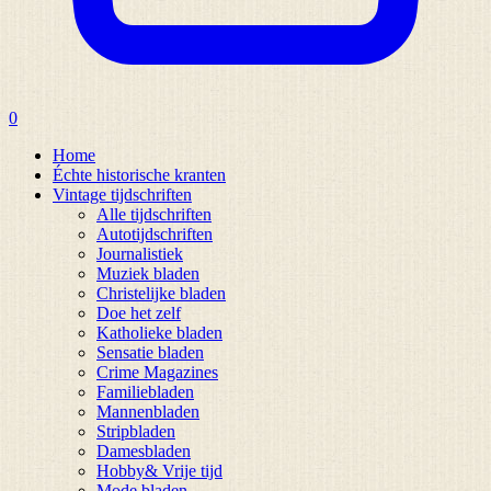
0
Home
Échte historische kranten
Vintage tijdschriften
Alle tijdschriften
Autotijdschriften
Journalistiek
Muziek bladen
Christelijke bladen
Doe het zelf
Katholieke bladen
Sensatie bladen
Crime Magazines
Familiebladen
Mannenbladen
Stripbladen
Damesbladen
Hobby& Vrije tijd
Mode bladen