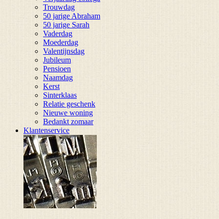
Trouwdag
50 jarige Abraham
50 jarige Sarah
Vaderdag
Moederdag
Valentijnsdag
Jubileum
Pensioen
Naamdag
Kerst
Sinterklaas
Relatie geschenk
Nieuwe woning
Bedankt zomaar
Klantenservice