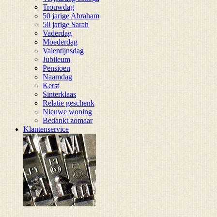
Trouwdag
50 jarige Abraham
50 jarige Sarah
Vaderdag
Moederdag
Valentijnsdag
Jubileum
Pensioen
Naamdag
Kerst
Sinterklaas
Relatie geschenk
Nieuwe woning
Bedankt zomaar
Klantenservice