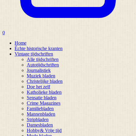
0
Home
Échte historische kranten
Vintage tijdschriften
Alle tijdschriften
Autotijdschriften
Journalistiek
Muziek bladen
Christelijke bladen
Doe het zelf
Katholieke bladen
Sensatie bladen
Crime Magazines
Familiebladen
Mannenbladen
Stripbladen
Damesbladen
Hobby& Vrije tijd
Mode bladen