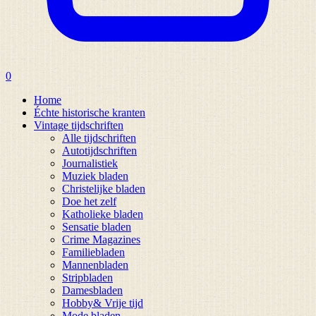
0
Home
Échte historische kranten
Vintage tijdschriften
Alle tijdschriften
Autotijdschriften
Journalistiek
Muziek bladen
Christelijke bladen
Doe het zelf
Katholieke bladen
Sensatie bladen
Crime Magazines
Familiebladen
Mannenbladen
Stripbladen
Damesbladen
Hobby& Vrije tijd
Mode bladen