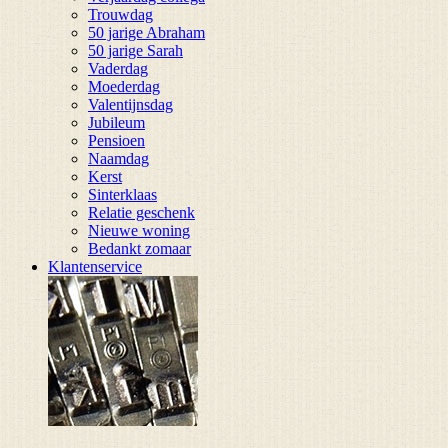
Trouwdag
50 jarige Abraham
50 jarige Sarah
Vaderdag
Moederdag
Valentijnsdag
Jubileum
Pensioen
Naamdag
Kerst
Sinterklaas
Relatie geschenk
Nieuwe woning
Bedankt zomaar
Klantenservice