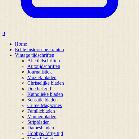
0
Home
Échte historische kranten
Vintage tijdschriften
Alle tijdschriften
Autotijdschriften
Journalistiek
Muziek bladen
Christelijke bladen
Doe het zelf
Katholieke bladen
Sensatie bladen
Crime Magazines
Familiebladen
Mannenbladen
Stripbladen
Damesbladen
Hobby& Vrije tijd
Mode bladen