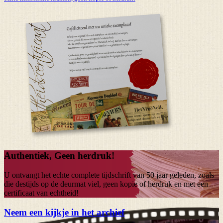
Authentiek, Geen herdruk!
U ontvangt het echte complete tijdschrift van
50 jaar
geleden, zoals
die destijds op de deurmat viel, geen kopie of herdruk en met een
certificaat van echtheid!
Neem een kijkje in het archief