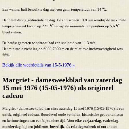
Een warme, half bewolkte dag met een gem. temperatuur van 14 ℃.
Het bleef droog gedurende de dag. De zon scheen 13.9 uur waarbij de maximale
temperatuur uit kwam op 22.1 ℃ terwijl de minimale temperatuur op 5.6 ℃
bleef steken.
De hardst gemeten windstoot had een snelheid van 11.3 m/s.
Het minimale zicht lag op 6000-7000 m en de relatieve luchtvochtigheid was
56%.
Bekijk alle weerdetails van 15-5-1976 »
Margriet - damesweekblad van zaterdag
15 mei 1976 (15-05-1976) als origineel
cadeau
Margriet - damesweekblad van circa zaterdag 15 mei 1976 (15-05-1976) is een
uniek, origineel cadeau. Boordevol oude verhalen, historische gebeurtenissen
en herinneringen aan een bijzondere tijd. Voor elke
verjaardag
,
vaderdag
,
moederdag
, bij een
jubileum
,
huwelijk
, als
relatiegeschenk
of om andere