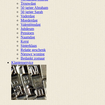
Trouwdag
50 jarige Abraham
50 jarige Sarah
Vaderdag
Moederdag
Valentijnsdag
Jubileum
Pensioen
Naamdag
Kerst
Sinterklaas
Relatie geschenk
Nieuwe woning
Bedankt zomaar
Klantenservice