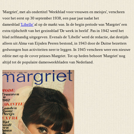
'Margriet', met als ondertitel 'Weekblad voor vrouwen en meisjes', verscheen
voor het eerst op 30 september 1938, een paar jaar nadat het
damesblad
'Libelle'
al op de markt was. In de begin periode was 'Margriet' een
extra tijdschrift van het gezinsblad 'De week in beeld'. Pas in 1942 werd het
blad zelfstandig uitgegeven. Evenals de 'Libelle' werd de redactie, dat destijds
alleen uit Alma van Eijsden Peeren bestond, in 1943 door de Duitse bezetters
gedwongen hun activiteiten neer te leggen. In 1945 verscheen weer een nieuwe
editie met op de cover prinses Margriet. Tot op heden behoort 'Margriet' nog
altijd tot de populaire damesweekbladen van Nederland.