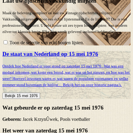
Laat uw tijdschrift vakkundig inlijsten
Maak de beleving compleet en laat uw Vintage tijdschriften inlijsten.
Vakkundig uitgevoerd door een échte lijstenmaker. En de lijst zelf? Die is van
professionele kwaliteit. U hebt keuze uit zes typen houten lijsten: van modern
zilver tot klassiek bruin. Elke lijst wordt geleverd inclusief helder glas.
Toon de selectie van echt houten lijsten.
De staat van Nederland op 15 mei 1976
Ontdek hoe Nederland er voor stond op zaterdag 15 mei 1976 . Wat was een
modaal inkomen, wat koste een brood, wat er was op het nieuws, en hoe was het
weer? Hoeveel inwoners waren er, wat waren de populaire voornamen en welke
nummer stond bovenaan de hitlijst… Bekijk het op onze historie pagina’s.
Bekijk 15 mei 1976
Wat gebeurde er op zaterdag 15 mei 1976
Geboren:
Jacek KrzynÛwek, Pools voetballer
Het weer van zaterdag 15 mei 1976