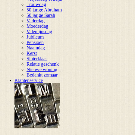
Trouwdag
50 jarige Abraham
50 jarige Sarah
Vaderdag
Moederdag
Valentijnsdag
Jubileum
Pensioen
Naamdag
Kerst
Sinterklaas
Relatie geschenk
Nieuwe woning
Bedankt zomaar
Klantenservice