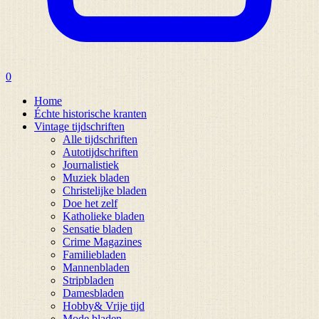
0
Home
Échte historische kranten
Vintage tijdschriften
Alle tijdschriften
Autotijdschriften
Journalistiek
Muziek bladen
Christelijke bladen
Doe het zelf
Katholieke bladen
Sensatie bladen
Crime Magazines
Familiebladen
Mannenbladen
Stripbladen
Damesbladen
Hobby& Vrije tijd
Mode bladen