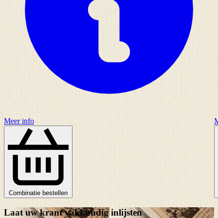
Meer info
M
Combinatie bestellen
Laat uw krant vakkundig inlijsten