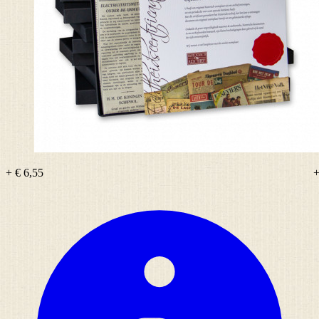
+ € 6,55
+