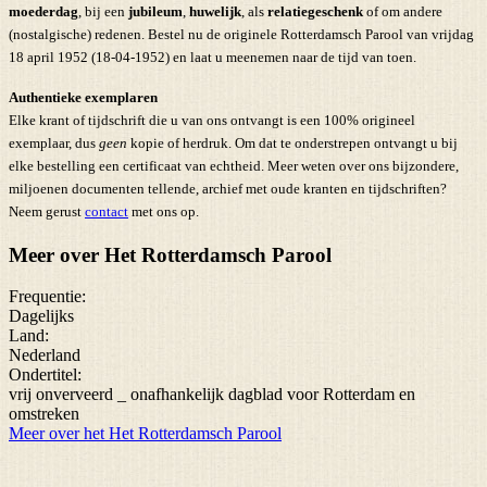
moederdag
, bij een
jubileum
,
huwelijk
, als
relatiegeschenk
of om andere
(nostalgische) redenen. Bestel nu de originele Rotterdamsch Parool van vrijdag
18 april 1952 (18-04-1952) en laat u meenemen naar de tijd van toen.
Authentieke exemplaren
Elke krant of tijdschrift die u van ons ontvangt is een 100% origineel
exemplaar, dus
geen
kopie of herdruk. Om dat te onderstrepen ontvangt u bij
elke bestelling een certificaat van echtheid. Meer weten over ons bijzondere,
miljoenen documenten tellende, archief met oude kranten en tijdschriften?
Neem gerust
contact
met ons op.
Meer over Het Rotterdamsch Parool
Frequentie:
Dagelijks
Land:
Nederland
Ondertitel:
vrij onverveerd _ onafhankelijk dagblad voor Rotterdam en
omstreken
Meer over het Het Rotterdamsch Parool