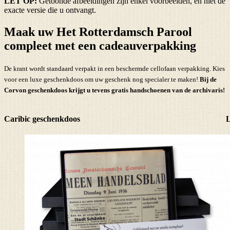
LET OP:
Getoonde afbeeldingen zijn enkel voorbeelden, en niet de
exacte versie die u ontvangt.
Maak uw Het Rotterdamsch Parool
compleet met een cadeauverpakking
De krant wordt standaard verpakt in een beschermde cellofaan verpakking. Kies
voor een luxe geschenkdoos om uw geschenk nog specialer te maken!
Bij de
Corvon geschenkdoos krijgt u tevens
gratis handschoenen
van de archivaris!
Caribic geschenkdoos
L