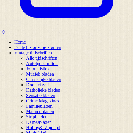
0
Home
Échte historische kranten
Vintage tijdschriften
Alle tijdschriften
Autotijdschriften
Journalistiek
Muziek bladen
Christelijke bladen
Doe het zelf
Katholieke bladen
Sensatie bladen
Crime Magazines
Familiebladen
Mannenbladen
Stripbladen
Damesbladen
Hobby& Vrije tijd
Mode bladen