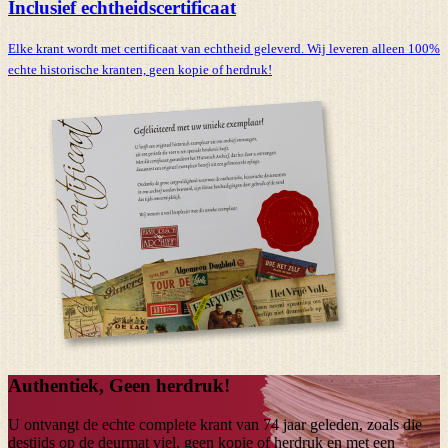
Inclusief echtheidscertificaat
Elke krant wordt met certificaat van echtheid geleverd. Wij leveren alleen 100%
echte historische kranten,
geen kopie of herdruk!
Authentiek, Geen herdruk!
U ontvangt de echte complete krant van
74 jaar
geleden, zoals die
destijds op de deurmat viel, geen kopie of herdruk en met een