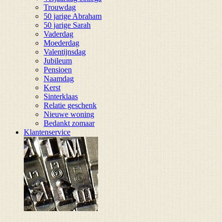
Trouwdag
50 jarige Abraham
50 jarige Sarah
Vaderdag
Moederdag
Valentijnsdag
Jubileum
Pensioen
Naamdag
Kerst
Sinterklaas
Relatie geschenk
Nieuwe woning
Bedankt zomaar
Klantenservice