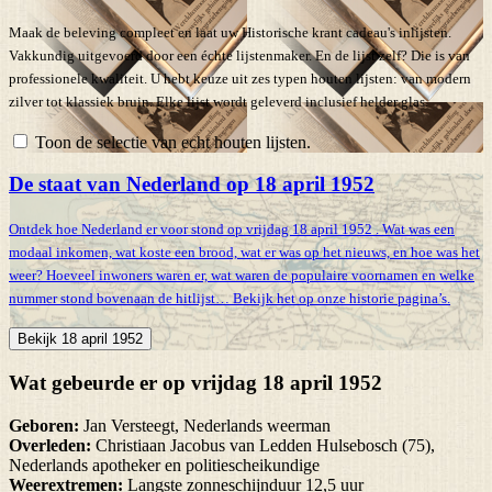
Maak de beleving compleet en laat uw Historische krant cadeau's inlijsten.
Vakkundig uitgevoerd door een échte lijstenmaker. En de lijst zelf? Die is van
professionele kwaliteit. U hebt keuze uit zes typen houten lijsten: van modern
zilver tot klassiek bruin. Elke lijst wordt geleverd inclusief helder glas.
Toon de selectie van echt houten lijsten.
De staat van Nederland op 18 april 1952
Ontdek hoe Nederland er voor stond op vrijdag 18 april 1952 . Wat was een
modaal inkomen, wat koste een brood, wat er was op het nieuws, en hoe was het
weer? Hoeveel inwoners waren er, wat waren de populaire voornamen en welke
nummer stond bovenaan de hitlijst… Bekijk het op onze historie pagina’s.
Bekijk 18 april 1952
Wat gebeurde er op vrijdag 18 april 1952
Geboren:
Jan Versteegt, Nederlands weerman
Overleden:
Christiaan Jacobus van Ledden Hulsebosch (75),
Nederlands apotheker en politiescheikundige
Weerextremen:
Langste zonneschijnduur 12,5 uur