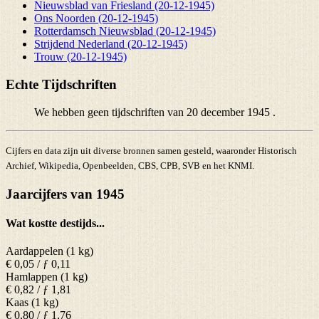
Nieuwsblad van Friesland (20-12-1945)
Ons Noorden (20-12-1945)
Rotterdamsch Nieuwsblad (20-12-1945)
Strijdend Nederland (20-12-1945)
Trouw (20-12-1945)
Echte Tijdschriften
We hebben geen tijdschriften van 20 december 1945 .
Cijfers en data zijn uit diverse bronnen samen gesteld, waaronder Historisch
Archief, Wikipedia, Openbeelden, CBS, CPB, SVB en het KNMI.
Jaarcijfers van 1945
Wat kostte destijds...
Aardappelen (1 kg)
€ 0,05 / ƒ 0,11
Hamlappen (1 kg)
€ 0,82 / ƒ 1,81
Kaas (1 kg)
€ 0,80 / ƒ 1,76