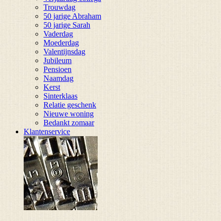
Trouwdag
50 jarige Abraham
50 jarige Sarah
Vaderdag
Moederdag
Valentijnsdag
Jubileum
Pensioen
Naamdag
Kerst
Sinterklaas
Relatie geschenk
Nieuwe woning
Bedankt zomaar
Klantenservice