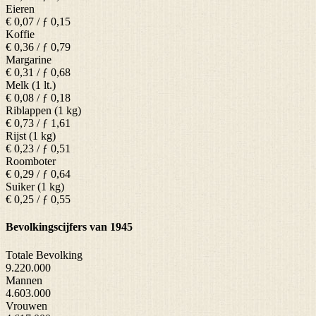
Eieren
€ 0,07 / ƒ 0,15
Koffie
€ 0,36 / ƒ 0,79
Margarine
€ 0,31 / ƒ 0,68
Melk (1 lt.)
€ 0,08 / ƒ 0,18
Riblappen (1 kg)
€ 0,73 / ƒ 1,61
Rijst (1 kg)
€ 0,23 / ƒ 0,51
Roomboter
€ 0,29 / ƒ 0,64
Suiker (1 kg)
€ 0,25 / ƒ 0,55
Bevolkingscijfers van 1945
Totale Bevolking
9.220.000
Mannen
4.603.000
Vrouwen