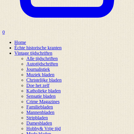
0
Home
Échte historische kranten
Vintage tijdschriften
Alle tijdschriften
Autotijdschriften
Journalistiek
Muziek bladen
Christelijke bladen
Doe het zelf
Katholieke bladen
Sensatie bladen
Crime Magazines
Familiebladen
Mannenbladen
Stripbladen
Damesbladen
Hobby& Vrije tijd
Mode bladen