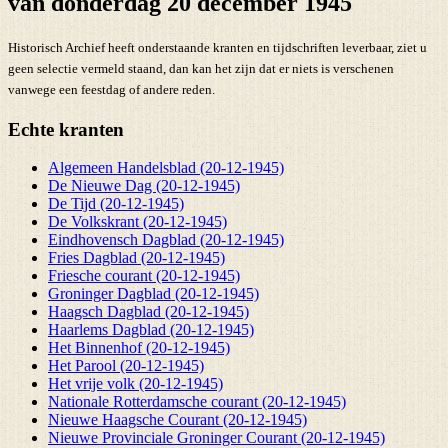
van donderdag 20 december 1945
Historisch Archief heeft onderstaande kranten en tijdschriften leverbaar, ziet u
geen selectie vermeld staand, dan kan het zijn dat er niets is verschenen
vanwege een feestdag of andere reden.
Echte kranten
Algemeen Handelsblad (20-12-1945)
De Nieuwe Dag (20-12-1945)
De Tijd (20-12-1945)
De Volkskrant (20-12-1945)
Eindhovensch Dagblad (20-12-1945)
Fries Dagblad (20-12-1945)
Friesche courant (20-12-1945)
Groninger Dagblad (20-12-1945)
Haagsch Dagblad (20-12-1945)
Haarlems Dagblad (20-12-1945)
Het Binnenhof (20-12-1945)
Het Parool (20-12-1945)
Het vrije volk (20-12-1945)
Nationale Rotterdamsche courant (20-12-1945)
Nieuwe Haagsche Courant (20-12-1945)
Nieuwe Provinciale Groninger Courant (20-12-1945)