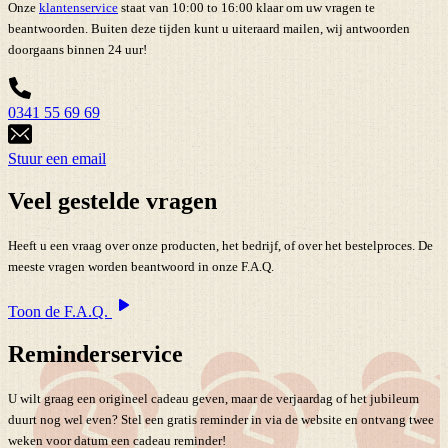
Onze
klantenservice
staat van 10:00 to 16:00 klaar om uw vragen te
beantwoorden. Buiten deze tijden kunt u uiteraard mailen, wij antwoorden
doorgaans binnen 24 uur!
0341 55 69 69
Stuur een email
Veel gestelde vragen
Heeft u een vraag over onze producten, het bedrijf, of over het bestelproces. De
meeste vragen worden beantwoord in onze F.A.Q.
Toon de F.A.Q.
Reminderservice
U wilt graag een origineel cadeau geven, maar de verjaardag of het jubileum
duurt nog wel even? Stel een gratis reminder in via de website en ontvang twee
weken voor datum een cadeau reminder!