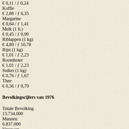
€ 0,11 / ƒ 0,24
Koffie
€ 2,88 / ƒ 6,35
Margarine
€ 0,64 / ƒ 1,41
Melk (1 lt.)
€ 0,45 / ƒ 0,99
Riblappen (1 kg)
€ 4,89 / ƒ 10,78
Rijst (1 kg)
€ 1,01 / ƒ 2,23
Roomboter
€ 1,01 / ƒ 2,23
Suiker (1 kg)
€ 0,76 / ƒ 1,67
Thee
€ 0,36 / ƒ 0,79
Bevolkingscijfers van 1976
Totale Bevolking
13.734.000
Mannen
6.837.000