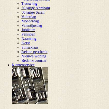
Trouwdag
50 jarige Abraham
50 jarige Sarah
Vaderdag
Moederdag
Valentijnsdag
Jubileum
Pensioen
Naamdag
Kerst
Sinterklaas
Relatie geschenk
Nieuwe woning
Bedankt zomaar
Klantenservice