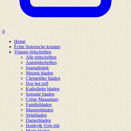
0
Home
Échte historische kranten
Vintage tijdschriften
Alle tijdschriften
Autotijdschriften
Journalistiek
Muziek bladen
Christelijke bladen
Doe het zelf
Katholieke bladen
Sensatie bladen
Crime Magazines
Familiebladen
Mannenbladen
Stripbladen
Damesbladen
Hobby& Vrije tijd
Mode bladen