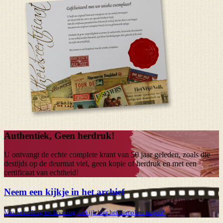
Authentiek, Geen herdruk!
U ontvangt de echte complete krant van
50 jaar
geleden, zoals die
destijds op de deurmat viel, geen kopie of herdruk en met een
certificaat van echtheid!
Neem een kijkje in het archief
Van bestelling tot levering, bekijk hier het complete traject!