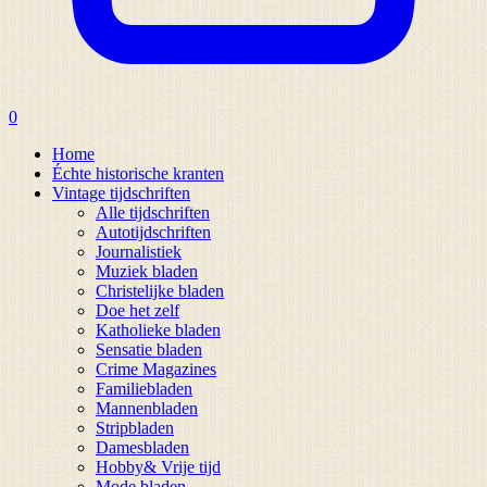
0
Home
Échte historische kranten
Vintage tijdschriften
Alle tijdschriften
Autotijdschriften
Journalistiek
Muziek bladen
Christelijke bladen
Doe het zelf
Katholieke bladen
Sensatie bladen
Crime Magazines
Familiebladen
Mannenbladen
Stripbladen
Damesbladen
Hobby& Vrije tijd
Mode bladen