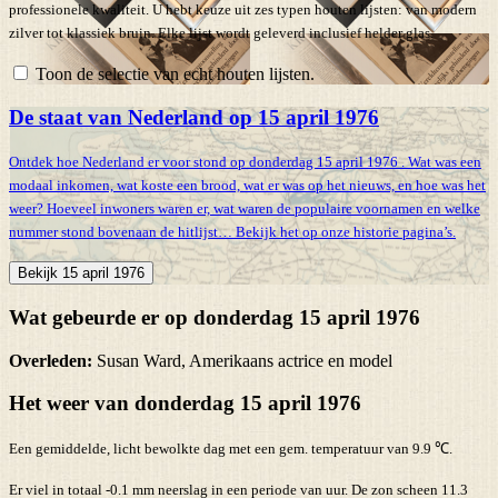
professionele kwaliteit. U hebt keuze uit zes typen houten lijsten: van modern
zilver tot klassiek bruin. Elke lijst wordt geleverd inclusief helder glas.
Toon de selectie van echt houten lijsten.
De staat van Nederland op 15 april 1976
Ontdek hoe Nederland er voor stond op donderdag 15 april 1976 . Wat was een
modaal inkomen, wat koste een brood, wat er was op het nieuws, en hoe was het
weer? Hoeveel inwoners waren er, wat waren de populaire voornamen en welke
nummer stond bovenaan de hitlijst… Bekijk het op onze historie pagina’s.
Bekijk 15 april 1976
Wat gebeurde er op donderdag 15 april 1976
Overleden:
Susan Ward, Amerikaans actrice en model
Het weer van donderdag 15 april 1976
Een gemiddelde, licht bewolkte dag met een gem. temperatuur van 9.9 ℃.
Er viel in totaal -0.1 mm neerslag in een periode van uur. De zon scheen 11.3