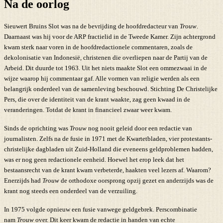
Na de oorlog
Sieuwert Bruins Slot was na de bevrijding de hoofdredacteur van
Trouw
.
Daarnaast was hij voor de ARP fractielid in de Tweede Kamer. Zijn achtergrond
kwam sterk naar voren in de hoofdredactionele commentaren, zoals de
dekolonisatie van Indonesië, christenen die overliepen naar de Partij van de
Arbeid. Dit duurde tot 1963. Uit het niets maakte Slot een ommezwaai in de
wijze waarop hij commentaar gaf. Alle vormen van religie werden als een
belangrijk onderdeel van de samenleving beschouwd. Stichting De Christelijke
Pers, die over de identiteit van de krant waakte, zag geen kwaad in de
veranderingen. Totdat de krant in financieel zwaar weer kwam.
Sinds de oprichting was
Trouw
nog nooit geleid door een redactie van
journalisten. Zelfs na de fusie in 1971 met de Kwartetbladen, vier protestants-
christelijke dagbladen uit Zuid-Holland die eveneens geldproblemen hadden,
was er nog geen redactionele eenheid. Hoewel het erop leek dat het
bestaansrecht van de krant kwam verbeterde, haakten veel lezers af. Waarom?
Enerzijds had
Trouw
de orthodoxe oorsprong opzij gezet en anderzijds was de
krant nog steeds een onderdeel van de verzuiling.
In 1975 volgde opnieuw een fusie vanwege geldgebrek. Perscombinatie
nam
Trouw
over. Dit keer kwam de redactie in handen van echte