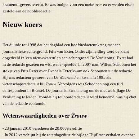
krantenuitgevers terecht. Er was budget voor een
make over
en er werden eisen
gesteld aan de hoofdredactie.
Nieuw koers
Het duurde tot 1998 dat het dagblad een hoofdredacteur kreeg met een
journalistieke achtergrond, Frits van Exter. Onder zijn leiding werd de krant
opgedeeld in 'een nieuwskatern' en een achtergrond 'De Verdieping'. Exter had
in de redactie gezeten en wist wat er speelde. In 2007 nam Willem Schoonen het
stokje van Frits Exter over. Evenals Exter kwam ook Schoonen uit de redactie.
Hij was redacteur geweest van
De Waarheid
en kwam in 1985 als
wetenschapsredacteur bij
Trouw
. Vervolgens was Schoonen nog een tijd
correspondent in Brussel. De journalist kwam terug om de nieuwe bijlage De
Verdieping te leiden. Voordat hij tot hoofdredacteur werd benoemd, was hij chef
van de redactie economie.
Wetenswaardigheden over
Trouw
- 23 januari 2010 verscheen de 20.000ste editie
- In 2012 verschijnt bij de zaterdageditie de bijlage 'Tijd' met verhalen over het