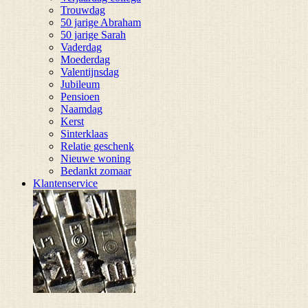
Trouwdag
50 jarige Abraham
50 jarige Sarah
Vaderdag
Moederdag
Valentijnsdag
Jubileum
Pensioen
Naamdag
Kerst
Sinterklaas
Relatie geschenk
Nieuwe woning
Bedankt zomaar
Klantenservice