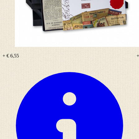
+ € 6,55
+