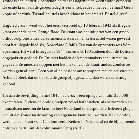
Trouw
is een landelijk ochtendblad dat zes dagen in de week wordt verspreid.
De échte krant van de geboortedag is een uniek cadeau met een verhaal! Geen
kopie of herdruk. Tientallen titels beschikbaar in het archief. Bestel direct!
Dagblad
Trouw
werd voor het eerst verspreid op 18 februari 1943 als illegale
krant onder de naam
Oranje-Bode
. De krant was het initiatief van een groep
orthodox-protestantse verzetsmensen, waarvan enkelen actief waren geweest
voor het illegale blad
Vrij Nederland
(1940). Een van de oprichters was Wim
Speelman. Hij werd in augustus 1944 samen met 130 anderen door de Duitsers
opgepakt en gedood. De Duitsers hadden de krantenmakers een ultimatum
gegeven. Ze moesten stoppen met het maken van de krant, anders zouden ze
worden gefusilleerd. Geen van allen besloot om te stoppen met de activiteiten.
Achteraf bleek dat ook al zou de groep zijn gezwicht, dan waren ze alsnog
gedood.
Tot aan de bevrijding in mei 1945 had
Trouw
een oplage van ruim 250.000
exemplaren. Tijdens de oorlog hielpen zowel katholieken, als hervormden en
humanisten mee om de krant in heel Nederland te verspreiden. Iedereen ging er
vanuit dat
Trouw
na de oorlog een algemene krant zou worden. Na de oorlog
werd het een krant voor Gereformeerde Kerken in Nederland en de bijbehorende
politieke partij Anti-Revolutionaire Partij (ARP).