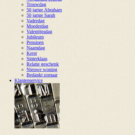
Trouwdag
50 jarige Abraham
50 jarige Sarah
Vaderdag
Moederdag
Valentijnsdag
Jubileum
Pensioen
Naamdag
Kerst
Sinterklaas
Relatie geschenk
Nieuwe woning
Bedankt zomaar
Klantenservice