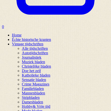
0
Home
Échte historische kranten
Vintage tijdschriften
Alle tijdschriften
Autotijdschriften
Journalistiek
Muziek bladen
Christelijke bladen
Doe het zelf
Katholieke bladen
Sensatie bladen
Crime Magazines
Familiebladen
Mannenbladen
Stripbladen
Damesbladen
Hobby& Vrije tijd
Mode bladen