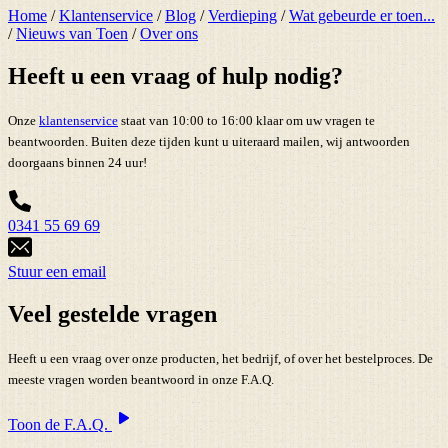
Home
/
Klantenservice
/
Blog
/
Verdieping
/
Wat gebeurde er toen...
/
Nieuws van Toen
/
Over ons
Heeft u een vraag of hulp nodig?
Onze
klantenservice
staat van 10:00 to 16:00 klaar om uw vragen te
beantwoorden. Buiten deze tijden kunt u uiteraard mailen, wij antwoorden
doorgaans binnen 24 uur!
0341 55 69 69
Stuur een email
Veel gestelde vragen
Heeft u een vraag over onze producten, het bedrijf, of over het bestelproces. De
meeste vragen worden beantwoord in onze F.A.Q.
Toon de F.A.Q.