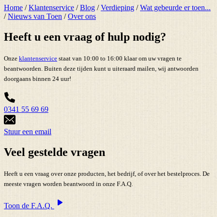
Home
/
Klantenservice
/
Blog
/
Verdieping
/
Wat gebeurde er toen...
/
Nieuws van Toen
/
Over ons
Heeft u een vraag of hulp nodig?
Onze
klantenservice
staat van 10:00 to 16:00 klaar om uw vragen te
beantwoorden. Buiten deze tijden kunt u uiteraard mailen, wij antwoorden
doorgaans binnen 24 uur!
0341 55 69 69
Stuur een email
Veel gestelde vragen
Heeft u een vraag over onze producten, het bedrijf, of over het bestelproces. De
meeste vragen worden beantwoord in onze F.A.Q.
Toon de F.A.Q.