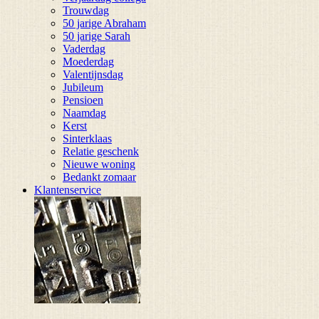
Trouwdag
50 jarige Abraham
50 jarige Sarah
Vaderdag
Moederdag
Valentijnsdag
Jubileum
Pensioen
Naamdag
Kerst
Sinterklaas
Relatie geschenk
Nieuwe woning
Bedankt zomaar
Klantenservice