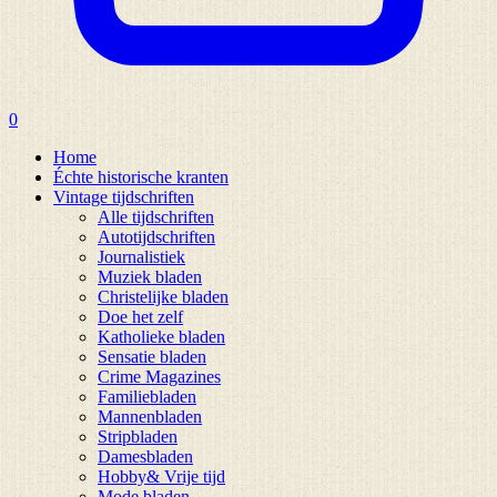
0
Home
Échte historische kranten
Vintage tijdschriften
Alle tijdschriften
Autotijdschriften
Journalistiek
Muziek bladen
Christelijke bladen
Doe het zelf
Katholieke bladen
Sensatie bladen
Crime Magazines
Familiebladen
Mannenbladen
Stripbladen
Damesbladen
Hobby& Vrije tijd
Mode bladen