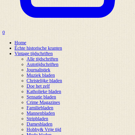
0
Home
Échte historische kranten
Vintage tijdschriften
Alle tijdschriften
Autotijdschriften
Journalistiek
Muziek bladen
Christelijke bladen
Doe het zelf
Katholieke bladen
Sensatie bladen
Crime Magazines
Familiebladen
Mannenbladen
Stripbladen
Damesbladen
Hobby& Vrije tijd
Mode bladen