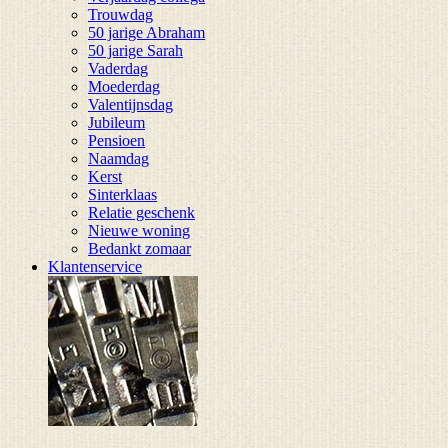
Trouwdag
50 jarige Abraham
50 jarige Sarah
Vaderdag
Moederdag
Valentijnsdag
Jubileum
Pensioen
Naamdag
Kerst
Sinterklaas
Relatie geschenk
Nieuwe woning
Bedankt zomaar
Klantenservice