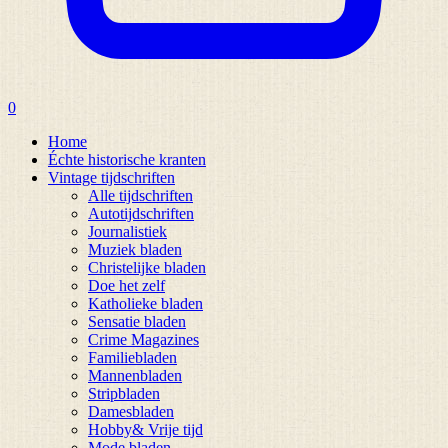
0
Home
Échte historische kranten
Vintage tijdschriften
Alle tijdschriften
Autotijdschriften
Journalistiek
Muziek bladen
Christelijke bladen
Doe het zelf
Katholieke bladen
Sensatie bladen
Crime Magazines
Familiebladen
Mannenbladen
Stripbladen
Damesbladen
Hobby& Vrije tijd
Mode bladen