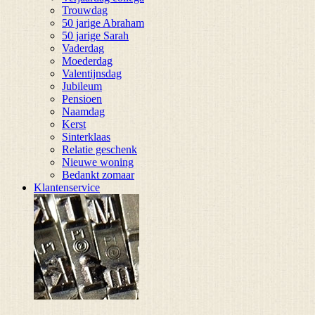
Trouwdag
50 jarige Abraham
50 jarige Sarah
Vaderdag
Moederdag
Valentijnsdag
Jubileum
Pensioen
Naamdag
Kerst
Sinterklaas
Relatie geschenk
Nieuwe woning
Bedankt zomaar
Klantenservice