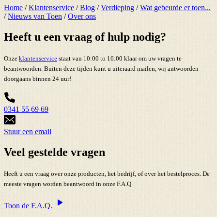
Home
/
Klantenservice
/
Blog
/
Verdieping
/
Wat gebeurde er toen...
/
Nieuws van Toen
/
Over ons
Heeft u een vraag of hulp nodig?
Onze
klantenservice
staat van 10:00 to 16:00 klaar om uw vragen te
beantwoorden. Buiten deze tijden kunt u uiteraard mailen, wij antwoorden
doorgaans binnen 24 uur!
0341 55 69 69
Stuur een email
Veel gestelde vragen
Heeft u een vraag over onze producten, het bedrijf, of over het bestelproces. De
meeste vragen worden beantwoord in onze F.A.Q.
Toon de F.A.Q.