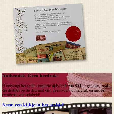
Authentiek, Geen herdruk!
U ontvangt het echte complete tijdschrift van
80 jaar
geleden, zoals
die destijds op de deurmat viel, geen kopie of herdruk en met een
certificaat van echtheid!
Neem een kijkje in het archief