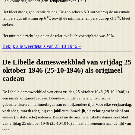
Een koude dag met een gem. temperatuur van 1.5 ℃.
Het bleef droog gedurende de dag. De zon scheen 6.9 uur waarbij de maximale
temperatuur uit kwam op 6 ℃ terwijl de minimale temperatuur op -3.1 ℃ bleef
steken.
Het minimale zicht lag op en de relatieve luchtvochtigheid was 59%.
Bekijk alle weerdetails van 25-10-1946 »
De Libelle damesweekblad van vrijdag 25
oktober 1946 (25-10-1946) als origineel
cadeau
De Libelle damesweekblad van circa vrijdag 25 oktober 1946 (25-10-1946) is
een uniek, origineel cadeau. Boordevol oude verhalen, historische
gebeurtenissen en herinneringen aan een bijzondere tijd. Voor elke
verjaardag
,
vaderdag
,
moederdag
, bij een
jubileum
,
huwelijk
, als
relatiegeschenk
of om
andere (nostalgische) redenen. Bestel nu de originele Libelle damesweekblad
van vrijdag 25 oktober 1946 (25-10-1946) en laat u meenemen naar de tijd van
toen.