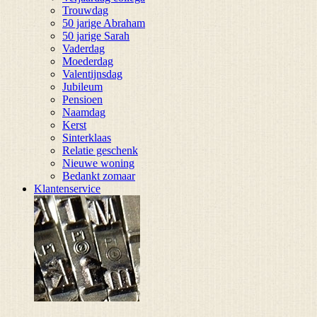
Trouwdag
50 jarige Abraham
50 jarige Sarah
Vaderdag
Moederdag
Valentijnsdag
Jubileum
Pensioen
Naamdag
Kerst
Sinterklaas
Relatie geschenk
Nieuwe woning
Bedankt zomaar
Klantenservice