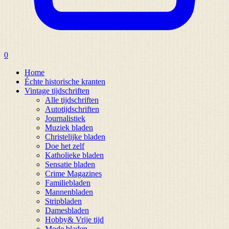
0
Home
Échte historische kranten
Vintage tijdschriften
Alle tijdschriften
Autotijdschriften
Journalistiek
Muziek bladen
Christelijke bladen
Doe het zelf
Katholieke bladen
Sensatie bladen
Crime Magazines
Familiebladen
Mannenbladen
Stripbladen
Damesbladen
Hobby& Vrije tijd
Mode bladen