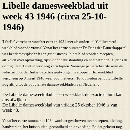
Libelle damesweekblad uit
week 43 1946 (circa 25-10-
1946)
'Libelle' verscheen voor het eerst in 1934 met als ondertitel 'Geïllustreerd
weekblad voor de vrouw'. Vanaf het eerste nummer 'De Prins der Dameskappers'
was het damestijdschrift een groot succes. In het blad stonden recepten,
artikelen over opvoeding, tips voor de huishouding en naaipatronen. Tijdens de
oorlog bleef 'Libelle' eerst nog verschijnen. Vanwege papierschaarste werd de
redactie door de Duitse bezetters gedwongen te stoppen. Het weekblad
verscheen op 8 maart 1946 weer voor het eerst. Tot op heden behoort 'Libelle'
nog altijd tot de populairste damesweekbladen van Nederland.
De Libelle damesweekblad is een weekblad, de exacte datum kan
dus afwijken.
De Libelle damesweekblad van vrijdag 25 oktober 1946 is van
week 43.
Vanaf het eerste nummer in 1934 wordt er geschreven over recepten, kleding,
handwerken, het huishouden, gezondheid en opvoeding. En dat gebeurt nog