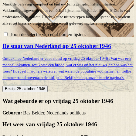
Maak de beleving compleet en laat uw Vintage tijdschriften inlijsten.
Vakkundig uitgevoerd door een échte lijstenmaker. En de lijst zelf? Die is van
professionele kwaliteit. U hebt keuze uit zes typen houten lijsten: van modern
zilver tot klassiek bruin. Elke lijst wordt geleverd inclusief helder glas.
Toon de selectie van echt houten lijsten.
De staat van Nederland op 25 oktober 1946
Ontdek hoe Nederland er voor stond op vrijdag 25 oktober 1946 . Wat was een
modaal inkomen, wat koste een brood, wat er was op het nieuws, en hoe was het
weer? Hoeveel inwoners waren er, wat waren de populaire voornamen en welke
nummer stond bovenaan de hitlijst… Bekijk het op onze historie pagina’s.
Bekijk 25 oktober 1946
Wat gebeurde er op vrijdag 25 oktober 1946
Geboren:
Bas Belder, Nederlands politicus
Het weer van vrijdag 25 oktober 1946