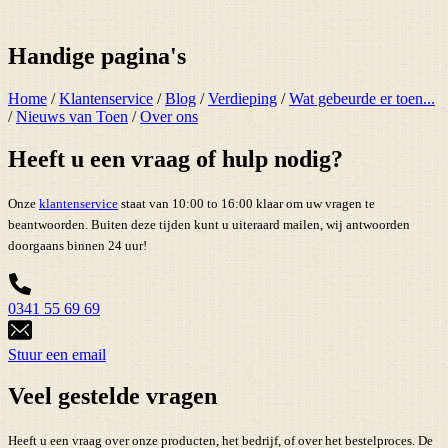
Handige pagina's
Home
/
Klantenservice
/
Blog
/
Verdieping
/
Wat gebeurde er toen...
/
Nieuws van Toen
/
Over ons
Heeft u een vraag of hulp nodig?
Onze
klantenservice
staat van 10:00 to 16:00 klaar om uw vragen te
beantwoorden. Buiten deze tijden kunt u uiteraard mailen, wij antwoorden
doorgaans binnen 24 uur!
0341 55 69 69
Stuur een email
Veel gestelde vragen
Heeft u een vraag over onze producten, het bedrijf, of over het bestelproces. De