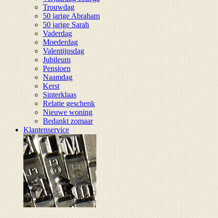
Trouwdag
50 jarige Abraham
50 jarige Sarah
Vaderdag
Moederdag
Valentijnsdag
Jubileum
Pensioen
Naamdag
Kerst
Sinterklaas
Relatie geschenk
Nieuwe woning
Bedankt zomaar
Klantenservice