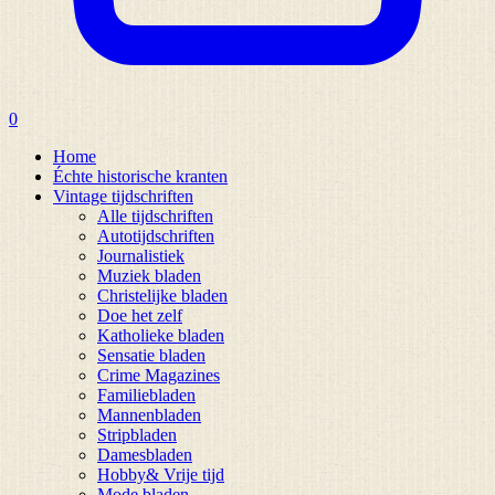
0
Home
Échte historische kranten
Vintage tijdschriften
Alle tijdschriften
Autotijdschriften
Journalistiek
Muziek bladen
Christelijke bladen
Doe het zelf
Katholieke bladen
Sensatie bladen
Crime Magazines
Familiebladen
Mannenbladen
Stripbladen
Damesbladen
Hobby& Vrije tijd
Mode bladen