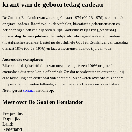
krant van de geboortedag cadeau
De Gooi en Eemlander van zaterdag 6 maart 1976 (06-03-1976) is een uniek,
origineel cadeau. Boordevol oude verhalen, historische gebeurtenissen en
herinneringen aan een bijzondere tijd. Voor elke
verjaardag
,
vaderdag
,
moederdag
, bij een
jubileum
,
huwelijk
, als
relatiegeschenk
of om andere
(nostalgische) redenen. Bestel nu de originele Gooi en Eemlander van zaterdag
6 maart 1976 (06-03-1976) en laat u meenemen naar de tijd van toen.
Authentieke exemplaren
Elke krant of tijdschrift die u van ons ontvangt is een 100% origineel
exemplaar, dus
geen
kopie of herdruk. Om dat te onderstrepen ontvangt u bij
elke bestelling een certificaat van echtheid. Meer weten over ons bijzondere,
miljoenen documenten tellende, archief met oude kranten en tijdschriften?
Neem gerust
contact
met ons op.
Meer over De Gooi en Eemlander
Frequentie:
Dagelijks
Land:
Nederland