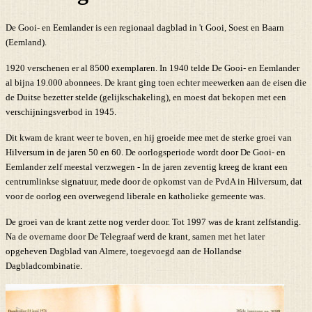
De Gooi- en Eemlander is een regionaal dagblad in 't Gooi, Soest en Baarn
(Eemland).
1920 verschenen er al 8500 exemplaren. In 1940 telde De Gooi- en Eemlander
al bijna 19.000 abonnees. De krant ging toen echter meewerken aan de eisen die
de Duitse bezetter stelde (gelijkschakeling), en moest dat bekopen met een
verschijningsverbod in 1945.
Dit kwam de krant weer te boven, en hij groeide mee met de sterke groei van
Hilversum in de jaren 50 en 60. De oorlogsperiode wordt door De Gooi- en
Eemlander zelf meestal verzwegen - In de jaren zeventig kreeg de krant een
centrumlinkse signatuur, mede door de opkomst van de PvdA in Hilversum, dat
voor de oorlog een overwegend liberale en katholieke gemeente was.
De groei van de krant zette nog verder door. Tot 1997 was de krant zelfstandig.
Na de overname door De Telegraaf werd de krant, samen met het later
opgeheven Dagblad van Almere, toegevoegd aan de Hollandse
Dagbladcombinatie.