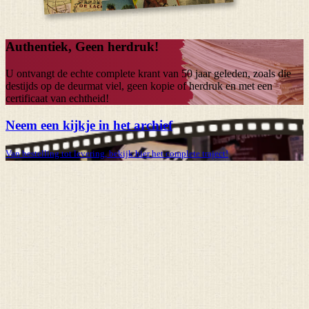
Authentiek, Geen herdruk!
U ontvangt de echte complete krant van
50 jaar
geleden, zoals die
destijds op de deurmat viel, geen kopie of herdruk en met een
certificaat van echtheid!
Neem een kijkje in het archief
Van bestelling tot levering, bekijk hier het complete traject!