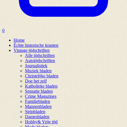
0
Home
Échte historische kranten
Vintage tijdschriften
Alle tijdschriften
Autotijdschriften
Journalistiek
Muziek bladen
Christelijke bladen
Doe het zelf
Katholieke bladen
Sensatie bladen
Crime Magazines
Familiebladen
Mannenbladen
Stripbladen
Damesbladen
Hobby& Vrije tijd
Mode bladen