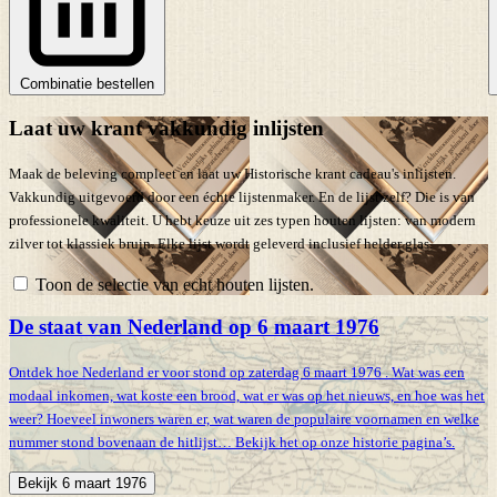
Combinatie bestellen
Laat uw krant vakkundig inlijsten
Maak de beleving compleet en laat uw Historische krant cadeau's inlijsten.
Vakkundig uitgevoerd door een échte lijstenmaker. En de lijst zelf? Die is van
professionele kwaliteit. U hebt keuze uit zes typen houten lijsten: van modern
zilver tot klassiek bruin. Elke lijst wordt geleverd inclusief helder glas.
Toon de selectie van echt houten lijsten.
De staat van Nederland op 6 maart 1976
Ontdek hoe Nederland er voor stond op zaterdag 6 maart 1976 . Wat was een
modaal inkomen, wat koste een brood, wat er was op het nieuws, en hoe was het
weer? Hoeveel inwoners waren er, wat waren de populaire voornamen en welke
nummer stond bovenaan de hitlijst… Bekijk het op onze historie pagina’s.
Bekijk 6 maart 1976