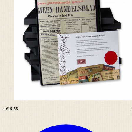
+ € 6,55
+