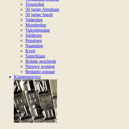
Trouwdag
50 jarige Abraham
50 jarige Sarah
Vaderdag
Moederdag
Valentijnsdag
Jubileum
Pensioen
Naamdag
Kerst
Sinterklaas
Relatie geschenk
Nieuwe woning
Bedankt zomaar
Klantenservice