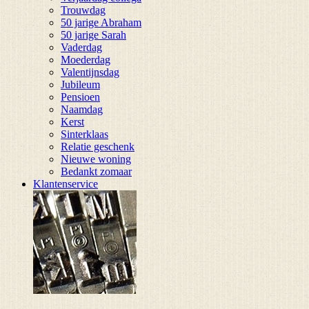
Trouwdag
50 jarige Abraham
50 jarige Sarah
Vaderdag
Moederdag
Valentijnsdag
Jubileum
Pensioen
Naamdag
Kerst
Sinterklaas
Relatie geschenk
Nieuwe woning
Bedankt zomaar
Klantenservice