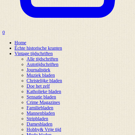
0
Home
Échte historische kranten
Vintage tijdschriften
Alle tijdschriften
Autotijdschriften
Journalistiek
Muziek bladen
Christelijke bladen
Doe het zelf
Katholieke bladen
Sensatie bladen
Crime Magazines
Familiebladen
Mannenbladen
Stripbladen
Damesbladen
Hobby& Vrije tijd
Mode bladen