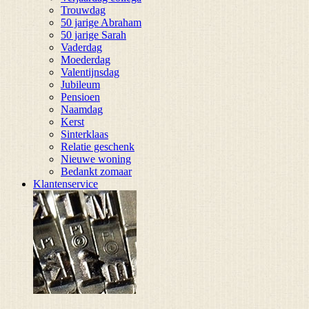
Trouwdag
50 jarige Abraham
50 jarige Sarah
Vaderdag
Moederdag
Valentijnsdag
Jubileum
Pensioen
Naamdag
Kerst
Sinterklaas
Relatie geschenk
Nieuwe woning
Bedankt zomaar
Klantenservice