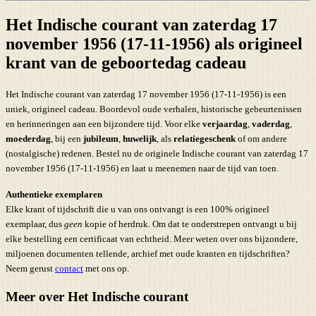
Het Indische courant van zaterdag 17
november 1956 (17-11-1956) als origineel
krant van de geboortedag cadeau
Het Indische courant van zaterdag 17 november 1956 (17-11-1956) is een
uniek, origineel cadeau. Boordevol oude verhalen, historische gebeurtenissen
en herinneringen aan een bijzondere tijd. Voor elke
verjaardag
,
vaderdag
,
moederdag
, bij een
jubileum
,
huwelijk
, als
relatiegeschenk
of om andere
(nostalgische) redenen. Bestel nu de originele Indische courant van zaterdag 17
november 1956 (17-11-1956) en laat u meenemen naar de tijd van toen.
Authentieke exemplaren
Elke krant of tijdschrift die u van ons ontvangt is een 100% origineel
exemplaar, dus
geen
kopie of herdruk. Om dat te onderstrepen ontvangt u bij
elke bestelling een certificaat van echtheid. Meer weten over ons bijzondere,
miljoenen documenten tellende, archief met oude kranten en tijdschriften?
Neem gerust
contact
met ons op.
Meer over Het Indische courant