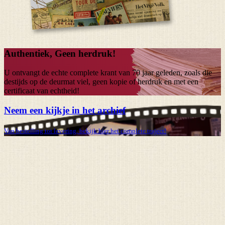
Authentiek, Geen herdruk!
U ontvangt de echte complete krant van
70 jaar
geleden, zoals die
destijds op de deurmat viel, geen kopie of herdruk en met een
certificaat van echtheid!
Neem een kijkje in het archief
Van bestelling tot levering, bekijk hier het complete traject!