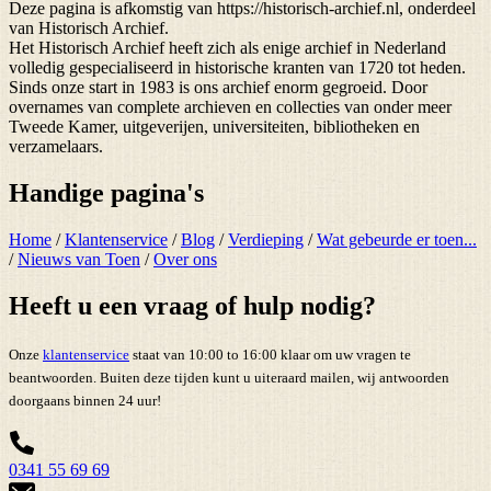
Deze pagina is afkomstig van https://historisch-archief.nl, onderdeel
van Historisch Archief.
Het Historisch Archief heeft zich als enige archief in Nederland
volledig gespecialiseerd in historische kranten van 1720 tot heden.
Sinds onze start in 1983 is ons archief enorm gegroeid. Door
overnames van complete archieven en collecties van onder meer
Tweede Kamer, uitgeverijen, universiteiten, bibliotheken en
verzamelaars.
Handige pagina's
Home
/
Klantenservice
/
Blog
/
Verdieping
/
Wat gebeurde er toen...
/
Nieuws van Toen
/
Over ons
Heeft u een vraag of hulp nodig?
Onze
klantenservice
staat van 10:00 to 16:00 klaar om uw vragen te
beantwoorden. Buiten deze tijden kunt u uiteraard mailen, wij antwoorden
doorgaans binnen 24 uur!
0341 55 69 69