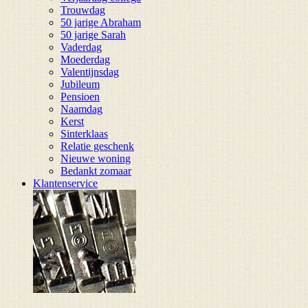
Trouwdag
50 jarige Abraham
50 jarige Sarah
Vaderdag
Moederdag
Valentijnsdag
Jubileum
Pensioen
Naamdag
Kerst
Sinterklaas
Relatie geschenk
Nieuwe woning
Bedankt zomaar
Klantenservice