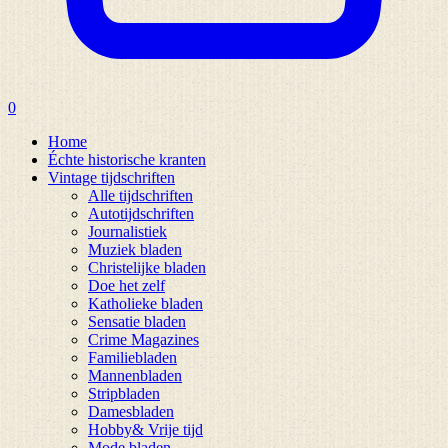
0
Home
Échte historische kranten
Vintage tijdschriften
Alle tijdschriften
Autotijdschriften
Journalistiek
Muziek bladen
Christelijke bladen
Doe het zelf
Katholieke bladen
Sensatie bladen
Crime Magazines
Familiebladen
Mannenbladen
Stripbladen
Damesbladen
Hobby& Vrije tijd
Mode bladen