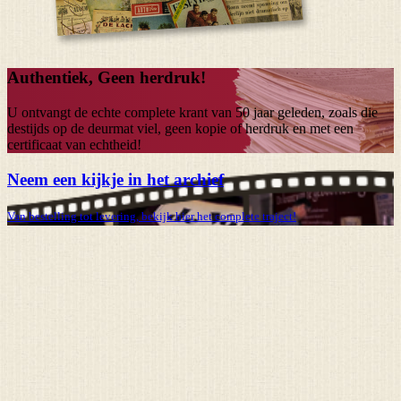
Authentiek, Geen herdruk!
U ontvangt de echte complete krant van
50 jaar
geleden, zoals die
destijds op de deurmat viel, geen kopie of herdruk en met een
certificaat van echtheid!
Neem een kijkje in het archief
Van bestelling tot levering, bekijk hier het complete traject!