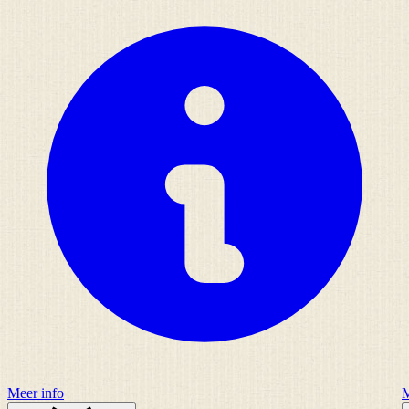
Meer info
M