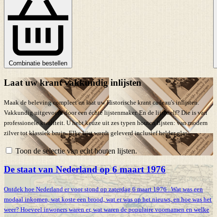
Combinatie bestellen
Laat uw krant vakkundig inlijsten
Maak de beleving compleet en laat uw Historische krant cadeau's inlijsten.
Vakkundig uitgevoerd door een échte lijstenmaker. En de lijst zelf? Die is van
professionele kwaliteit. U hebt keuze uit zes typen houten lijsten: van modern
zilver tot klassiek bruin. Elke lijst wordt geleverd inclusief helder glas.
Toon de selectie van echt houten lijsten.
De staat van Nederland op 6 maart 1976
Ontdek hoe Nederland er voor stond op zaterdag 6 maart 1976 . Wat was een
modaal inkomen, wat koste een brood, wat er was op het nieuws, en hoe was het
weer? Hoeveel inwoners waren er, wat waren de populaire voornamen en welke