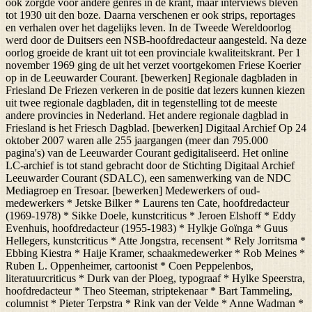
ook zorgde voor andere genres in de krant, maar interviews bleven
tot 1930 uit den boze. Daarna verschenen er ook strips, reportages
en verhalen over het dagelijks leven. In de Tweede Wereldoorlog
werd door de Duitsers een NSB-hoofdredacteur aangesteld. Na deze
oorlog groeide de krant uit tot een provinciale kwaliteitskrant. Per 1
november 1969 ging de uit het verzet voortgekomen Friese Koerier
op in de Leeuwarder Courant. [bewerken] Regionale dagbladen in
Friesland De Friezen verkeren in de positie dat lezers kunnen kiezen
uit twee regionale dagbladen, dit in tegenstelling tot de meeste
andere provincies in Nederland. Het andere regionale dagblad in
Friesland is het Friesch Dagblad. [bewerken] Digitaal Archief Op 24
oktober 2007 waren alle 255 jaargangen (meer dan 795.000
pagina's) van de Leeuwarder Courant gedigitaliseerd. Het online
LC-archief is tot stand gebracht door de Stichting Digitaal Archief
Leeuwarder Courant (SDALC), een samenwerking van de NDC
Mediagroep en Tresoar. [bewerken] Medewerkers of oud-
medewerkers * Jetske Bilker * Laurens ten Cate, hoofdredacteur
(1969-1978) * Sikke Doele, kunstcriticus * Jeroen Elshoff * Eddy
Evenhuis, hoofdredacteur (1955-1983) * Hylkje Goïnga * Guus
Hellegers, kunstcriticus * Atte Jongstra, recensent * Rely Jorritsma *
Ebbing Kiestra * Haije Kramer, schaakmedewerker * Rob Meines *
Ruben L. Oppenheimer, cartoonist * Coen Peppelenbos,
literatuurcriticus * Durk van der Ploeg, typograaf * Hylke Speerstra,
hoofdredacteur * Theo Steeman, striptekenaar * Bart Tammeling,
columnist * Pieter Terpstra * Rink van der Velde * Anne Wadman *