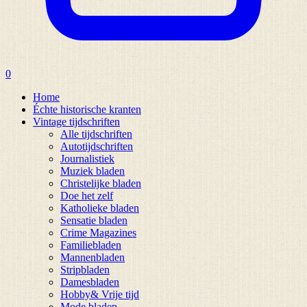
0
Home
Échte historische kranten
Vintage tijdschriften
Alle tijdschriften
Autotijdschriften
Journalistiek
Muziek bladen
Christelijke bladen
Doe het zelf
Katholieke bladen
Sensatie bladen
Crime Magazines
Familiebladen
Mannenbladen
Stripbladen
Damesbladen
Hobby& Vrije tijd
Mode bladen