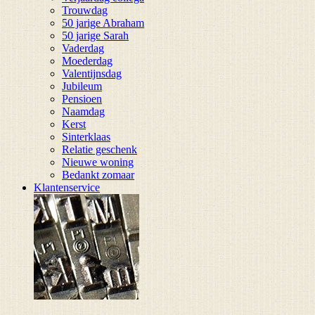
Trouwdag
50 jarige Abraham
50 jarige Sarah
Vaderdag
Moederdag
Valentijnsdag
Jubileum
Pensioen
Naamdag
Kerst
Sinterklaas
Relatie geschenk
Nieuwe woning
Bedankt zomaar
Klantenservice