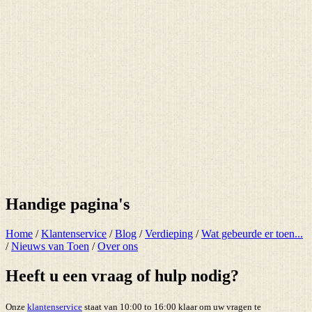
Handige pagina's
Home
/
Klantenservice
/
Blog
/
Verdieping
/
Wat gebeurde er toen...
/
Nieuws van Toen
/
Over ons
Heeft u een vraag of hulp nodig?
Onze
klantenservice
staat van 10:00 to 16:00 klaar om uw vragen te