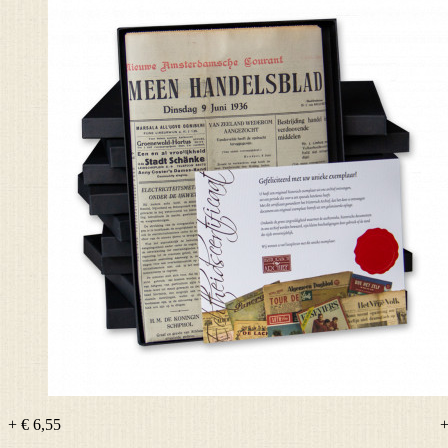
+ € 6,55
+