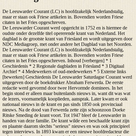
De Leeuwarder Courant (LC) is hoofdzakelijk Nederlandstalig,
maar er staan ook Friese artikelen in. Bovendien worden Friese
citaten in het Fries opgeschreven.
De Leeuwarder Courant werd opgericht in 1752 en is hiermee de
oudste onder dezelfde titel opererende krant van Nederland. Het
dagblad is de grootste krant van Friesland en wordt uitgegeven door
NDC Mediagroep, met onder andere het Dagblad van het Noorden.
De Leeuwarder Courant (LC) is hoofdzakelijk Nederlandstalig,
maar er staan ook Friese artikelen in. Bovendien worden Friese
citaten in het Fries opgeschreven. Inhoud [verbergen] * 1
Geschiedenis * 2 Regionale dagbladen in Friesland * 3 Digitaal
Archief * 4 Medewerkers of oud-medewerkers * 5 Externe links
[bewerken] Geschiedenis De Leeuwarder Saturdagse Courant werd
uitgegeven door de boekdrukker Abraham Ferwerda. De eerste
redactie werd gevormd door twee Hervormde dominees. In het
begin stond er alleen maar buitenlands nieuws in, want dit was wat
de lezers, voornamelijk kooplieden, aansprak. Later kwam er ook
nationaal nieuws in de krant en pas sinds 1850 ook provinciaal
nieuws. Na de dood van Ferwerda zette zijn schoonzoon Doeke
Ritske Smeding de krant voort. Tot 1947 bleef de Leeuwarder in
handen van deze familie. De krant wilde een beschaafde krant zijn
en plaatste daarom slechts "serieus" nieuws en was ook principieel
tegen interviews. In 1893 kwam er een nieuwe hoofdredacteur die