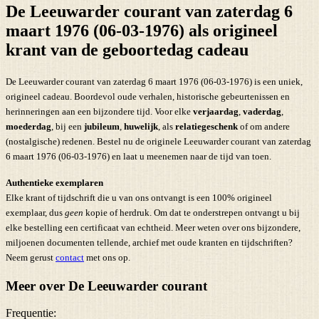
De Leeuwarder courant van zaterdag 6
maart 1976 (06-03-1976) als origineel
krant van de geboortedag cadeau
De Leeuwarder courant van zaterdag 6 maart 1976 (06-03-1976) is een uniek,
origineel cadeau. Boordevol oude verhalen, historische gebeurtenissen en
herinneringen aan een bijzondere tijd. Voor elke
verjaardag
,
vaderdag
,
moederdag
, bij een
jubileum
,
huwelijk
, als
relatiegeschenk
of om andere
(nostalgische) redenen. Bestel nu de originele Leeuwarder courant van zaterdag
6 maart 1976 (06-03-1976) en laat u meenemen naar de tijd van toen.
Authentieke exemplaren
Elke krant of tijdschrift die u van ons ontvangt is een 100% origineel
exemplaar, dus
geen
kopie of herdruk. Om dat te onderstrepen ontvangt u bij
elke bestelling een certificaat van echtheid. Meer weten over ons bijzondere,
miljoenen documenten tellende, archief met oude kranten en tijdschriften?
Neem gerust
contact
met ons op.
Meer over De Leeuwarder courant
Frequentie: