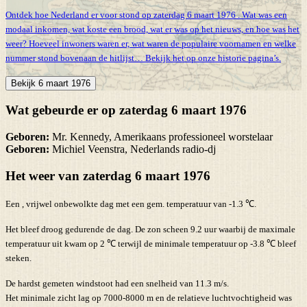
Ontdek hoe Nederland er voor stond op zaterdag 6 maart 1976 . Wat was een
modaal inkomen, wat koste een brood, wat er was op het nieuws, en hoe was het
weer? Hoeveel inwoners waren er, wat waren de populaire voornamen en welke
nummer stond bovenaan de hitlijst… Bekijk het op onze historie pagina’s.
Bekijk 6 maart 1976
Wat gebeurde er op zaterdag 6 maart 1976
Geboren:
Mr. Kennedy, Amerikaans professioneel worstelaar
Geboren:
Michiel Veenstra, Nederlands radio-dj
Het weer van zaterdag 6 maart 1976
Een , vrijwel onbewolkte dag met een gem. temperatuur van -1.3 ℃.
Het bleef droog gedurende de dag. De zon scheen 9.2 uur waarbij de maximale
temperatuur uit kwam op 2 ℃ terwijl de minimale temperatuur op -3.8 ℃ bleef
steken.
De hardst gemeten windstoot had een snelheid van 11.3 m/s.
Het minimale zicht lag op 7000-8000 m en de relatieve luchtvochtigheid was