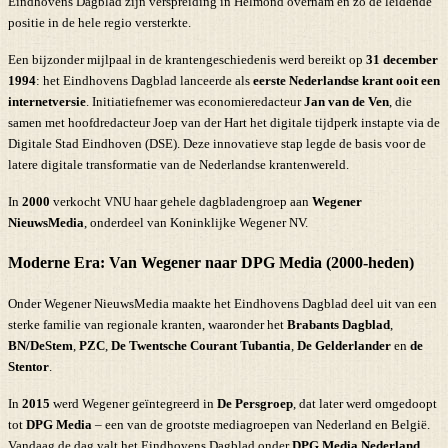
Eindhovens Dagblad zijn verspreiding in Helmond overnam en zo de leidende
positie in de hele regio versterkte.
Een bijzonder mijlpaal in de krantengeschiedenis werd bereikt op
31 december
1994
: het Eindhovens Dagblad lanceerde als
eerste Nederlandse krant ooit een
internetversie
. Initiatiefnemer was economieredacteur
Jan van de Ven
, die
samen met hoofdredacteur Joep van der Hart het digitale tijdperk instapte via de
Digitale Stad Eindhoven (DSE). Deze innovatieve stap legde de basis voor de
latere digitale transformatie van de Nederlandse krantenwereld.
In
2000
verkocht VNU haar gehele dagbladengroep aan
Wegener
NieuwsMedia
, onderdeel van Koninklijke Wegener NV.
Moderne Era: Van Wegener naar DPG Media (2000-heden)
Onder Wegener NieuwsMedia maakte het Eindhovens Dagblad deel uit van een
sterke familie van regionale kranten, waaronder het
Brabants Dagblad
,
BN/DeStem
,
PZC
,
De Twentsche Courant Tubantia
,
De Gelderlander
en
de
Stentor
.
In
2015
werd Wegener geïntegreerd in
De Persgroep
, dat later werd omgedoopt
tot
DPG Media
– een van de grootste mediagroepen van Nederland en België.
Vandaag de dag valt het Eindhovens Dagblad onder
DPG Media Nederland
.