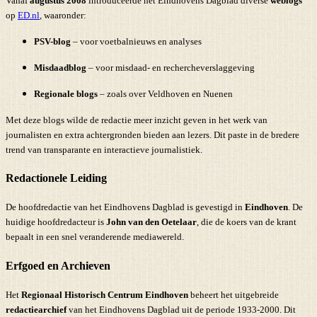
Vanaf
augustus 2008
introduceerde het Eindhovens Dagblad diverse
weblogs
op
ED.nl
, waaronder:
PSV-blog
– voor voetbalnieuws en analyses
Misdaadblog
– voor misdaad- en rechercheverslaggeving
Regionale blogs
– zoals over Veldhoven en Nuenen
Met deze blogs wilde de redactie meer inzicht geven in het werk van
journalisten en extra achtergronden bieden aan lezers. Dit paste in de bredere
trend van transparante en interactieve journalistiek.
Redactionele Leiding
De hoofdredactie van het Eindhovens Dagblad is gevestigd in
Eindhoven
. De
huidige hoofdredacteur is
John van den Oetelaar
, die de koers van de krant
bepaalt in een snel veranderende mediawereld.
Erfgoed en Archieven
Het
Regionaal Historisch Centrum Eindhoven
beheert het uitgebreide
redactiearchief
van het Eindhovens Dagblad uit de periode 1933-2000. Dit