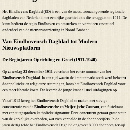
Het
Eindhovens Dagblad
(ED) is een van de meest toonaangevende regionale
dagbladen van Nederland met een rijke geschiedenis die teruggaat tot 1911. De
krant bedient de regio Eindhoven en omstreken en vormt een essentieel
onderdeel van de nieuwsvoorziening in Noord-Brabant.
Van Eindhovensch Dagblad tot Modern
Nieuwsplatform
De Beginjaren: Oprichting en Groei (1911-1940)
Op
zaterdag 23 december 1911
verscheen het eerste nummer van het
Eindhovensch Dagblad
. In een tijd waarin de krantenmarkt sterk werd beheerst
door politieke en religieuze stromingen, koos het Eindhovensch Dagblad voor
een meer liberale koers. Dit leverde de jonge krant al snel uitdagingen op.
Vanaf 1915 kreeg het Eindhovensch Dagblad te maken met stevige
concurrentie van de
Eindhovensche en Meijerijsche Courant
, een fusiekrant
met een uitgesproken katholieke signatuur. Deze concurrent genoot grote steun
van de kerkelijke overheden, wat zich vertaalde in de abonneecijfers. In de
jaren dertig telde het Eindhovensch Dagblad ongeveer 8.000 abonnees, terwijl