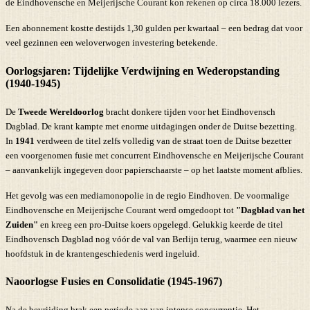
de Eindhovensche en Meijerijsche Courant kon rekenen op circa 18.000 lezers.
Een abonnement kostte destijds 1,30 gulden per kwartaal – een bedrag dat voor
veel gezinnen een weloverwogen investering betekende.
Oorlogsjaren: Tijdelijke Verdwijning en Wederopstanding
(1940-1945)
De
Tweede Wereldoorlog
bracht donkere tijden voor het Eindhovensch
Dagblad. De krant kampte met enorme uitdagingen onder de Duitse bezetting.
In
1941
verdween de titel zelfs volledig van de straat toen de Duitse bezetter
een voorgenomen fusie met concurrent Eindhovensche en Meijerijsche Courant
– aanvankelijk ingegeven door papierschaarste – op het laatste moment afblies.
Het gevolg was een mediamonopolie in de regio Eindhoven. De voormalige
Eindhovensche en Meijerijsche Courant werd omgedoopt tot
"Dagblad van het
Zuiden"
en kreeg een pro-Duitse koers opgelegd. Gelukkig keerde de titel
Eindhovensch Dagblad nog vóór de val van Berlijn terug, waarmee een nieuw
hoofdstuk in de krantengeschiedenis werd ingeluid.
Naoorlogse Fusies en Consolidatie (1945-1967)
Na de bevrijding brak een periode aan van intense concurrentie. Het