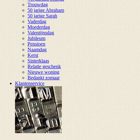
Trouwdag
50 jarige Abraham
50 jarige Sarah
Vaderdag
Moederdag
Valentijnsdag
Jubileum
Pensioen
Naamdag
Kerst
Sinterklaas
Relatie geschenk
Nieuwe woning
Bedankt zomaar
Klantenservice