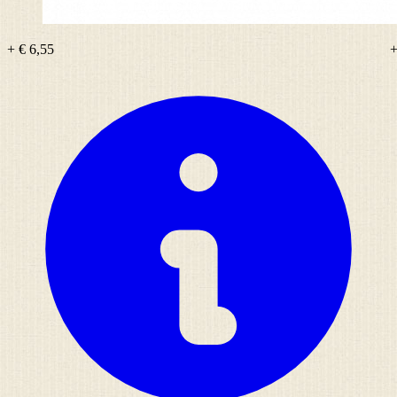
+ € 6,55
+