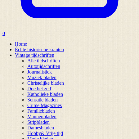
0
Home
Échte historische kranten
Vintage tijdschriften
Alle tijdschriften
Autotijdschriften
Journalistiek
Muziek bladen
Christelijke bladen
Doe het zelf
Katholieke bladen
Sensatie bladen
Crime Magazines
Familiebladen
Mannenbladen
Stripbladen
Damesbladen
Hobby& Vrije tijd
Mode bladen