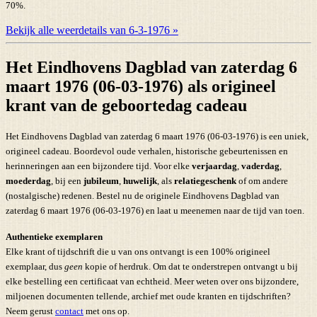
70%.
Bekijk alle weerdetails van 6-3-1976 »
Het Eindhovens Dagblad van zaterdag 6
maart 1976 (06-03-1976) als origineel
krant van de geboortedag cadeau
Het Eindhovens Dagblad van zaterdag 6 maart 1976 (06-03-1976) is een uniek,
origineel cadeau. Boordevol oude verhalen, historische gebeurtenissen en
herinneringen aan een bijzondere tijd. Voor elke
verjaardag
,
vaderdag
,
moederdag
, bij een
jubileum
,
huwelijk
, als
relatiegeschenk
of om andere
(nostalgische) redenen. Bestel nu de originele Eindhovens Dagblad van
zaterdag 6 maart 1976 (06-03-1976) en laat u meenemen naar de tijd van toen.
Authentieke exemplaren
Elke krant of tijdschrift die u van ons ontvangt is een 100% origineel
exemplaar, dus
geen
kopie of herdruk. Om dat te onderstrepen ontvangt u bij
elke bestelling een certificaat van echtheid. Meer weten over ons bijzondere,
miljoenen documenten tellende, archief met oude kranten en tijdschriften?
Neem gerust
contact
met ons op.