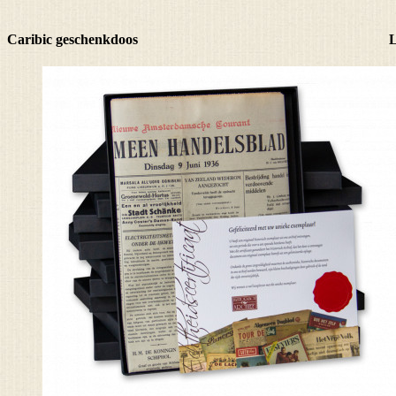
Caribic geschenkdoos
L