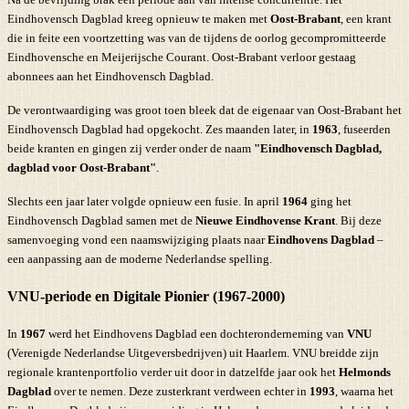
Eindhovensch Dagblad kreeg opnieuw te maken met
Oost-Brabant
, een krant
die in feite een voortzetting was van de tijdens de oorlog gecompromitteerde
Eindhovensche en Meijerijsche Courant. Oost-Brabant verloor gestaag
abonnees aan het Eindhovensch Dagblad.
De verontwaardiging was groot toen bleek dat de eigenaar van Oost-Brabant het
Eindhovensch Dagblad had opgekocht. Zes maanden later, in
1963
, fuseerden
beide kranten en gingen zij verder onder de naam
"Eindhovensch Dagblad,
dagblad voor Oost-Brabant"
.
Slechts een jaar later volgde opnieuw een fusie. In april
1964
ging het
Eindhovensch Dagblad samen met de
Nieuwe Eindhovense Krant
. Bij deze
samenvoeging vond een naamswijziging plaats naar
Eindhovens Dagblad
–
een aanpassing aan de moderne Nederlandse spelling.
VNU-periode en Digitale Pionier (1967-2000)
In
1967
werd het Eindhovens Dagblad een dochteronderneming van
VNU
(Verenigde Nederlandse Uitgeversbedrijven) uit Haarlem. VNU breidde zijn
regionale krantenportfolio verder uit door in datzelfde jaar ook het
Helmonds
Dagblad
over te nemen. Deze zusterkrant verdween echter in
1993
, waarna het