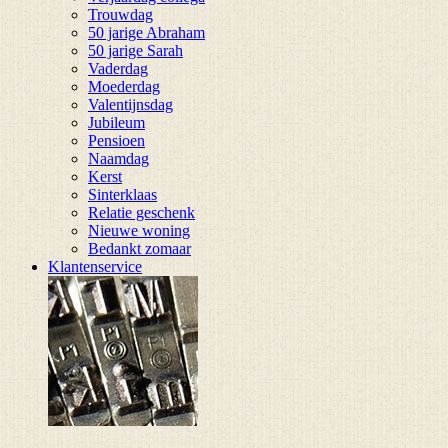
Trouwdag
50 jarige Abraham
50 jarige Sarah
Vaderdag
Moederdag
Valentijnsdag
Jubileum
Pensioen
Naamdag
Kerst
Sinterklaas
Relatie geschenk
Nieuwe woning
Bedankt zomaar
Klantenservice