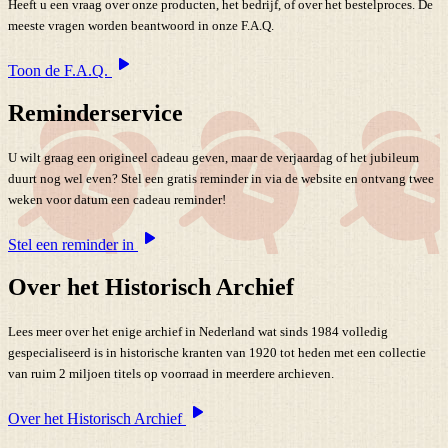
Heeft u een vraag over onze producten, het bedrijf, of over het bestelproces. De
meeste vragen worden beantwoord in onze F.A.Q.
Toon de F.A.Q.
Reminderservice
U wilt graag een origineel cadeau geven, maar de verjaardag of het jubileum
duurt nog wel even? Stel een gratis reminder in via de website en ontvang twee
weken voor datum een cadeau reminder!
Stel een reminder in
Over het Historisch Archief
Lees meer over het enige archief in Nederland wat sinds 1984 volledig
gespecialiseerd is in historische kranten van 1920 tot heden met een collectie
van ruim 2 miljoen titels op voorraad in meerdere archieven.
Over het Historisch Archief