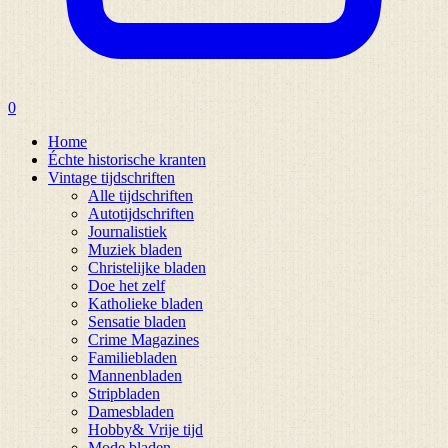
0
Home
Échte historische kranten
Vintage tijdschriften
Alle tijdschriften
Autotijdschriften
Journalistiek
Muziek bladen
Christelijke bladen
Doe het zelf
Katholieke bladen
Sensatie bladen
Crime Magazines
Familiebladen
Mannenbladen
Stripbladen
Damesbladen
Hobby& Vrije tijd
Mode bladen