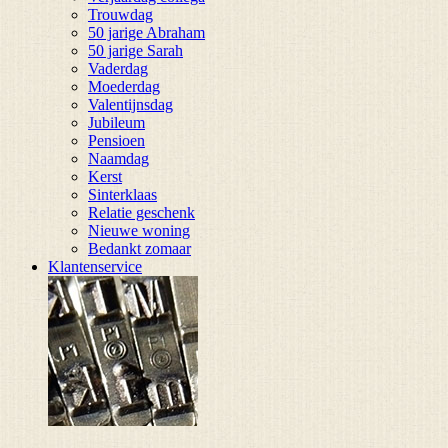
Trouwdag
50 jarige Abraham
50 jarige Sarah
Vaderdag
Moederdag
Valentijnsdag
Jubileum
Pensioen
Naamdag
Kerst
Sinterklaas
Relatie geschenk
Nieuwe woning
Bedankt zomaar
Klantenservice