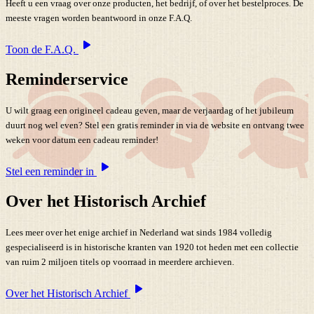
Heeft u een vraag over onze producten, het bedrijf, of over het bestelproces. De
meeste vragen worden beantwoord in onze F.A.Q.
Toon de F.A.Q.
Reminderservice
U wilt graag een origineel cadeau geven, maar de verjaardag of het jubileum
duurt nog wel even? Stel een gratis reminder in via de website en ontvang twee
weken voor datum een cadeau reminder!
Stel een reminder in
Over het Historisch Archief
Lees meer over het enige archief in Nederland wat sinds 1984 volledig
gespecialiseerd is in historische kranten van 1920 tot heden met een collectie
van ruim 2 miljoen titels op voorraad in meerdere archieven.
Over het Historisch Archief