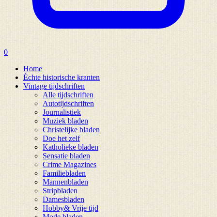
0
Home
Échte historische kranten
Vintage tijdschriften
Alle tijdschriften
Autotijdschriften
Journalistiek
Muziek bladen
Christelijke bladen
Doe het zelf
Katholieke bladen
Sensatie bladen
Crime Magazines
Familiebladen
Mannenbladen
Stripbladen
Damesbladen
Hobby& Vrije tijd
Mode bladen