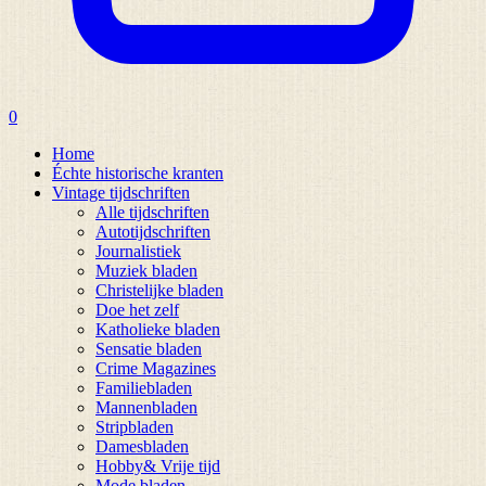
0
Home
Échte historische kranten
Vintage tijdschriften
Alle tijdschriften
Autotijdschriften
Journalistiek
Muziek bladen
Christelijke bladen
Doe het zelf
Katholieke bladen
Sensatie bladen
Crime Magazines
Familiebladen
Mannenbladen
Stripbladen
Damesbladen
Hobby& Vrije tijd
Mode bladen