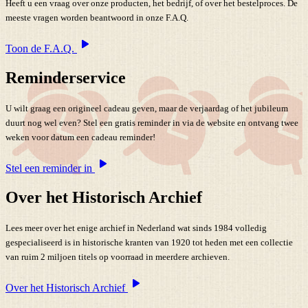
Heeft u een vraag over onze producten, het bedrijf, of over het bestelproces. De
meeste vragen worden beantwoord in onze F.A.Q.
Toon de F.A.Q.
Reminderservice
U wilt graag een origineel cadeau geven, maar de verjaardag of het jubileum
duurt nog wel even? Stel een gratis reminder in via de website en ontvang twee
weken voor datum een cadeau reminder!
Stel een reminder in
Over het Historisch Archief
Lees meer over het enige archief in Nederland wat sinds 1984 volledig
gespecialiseerd is in historische kranten van 1920 tot heden met een collectie
van ruim 2 miljoen titels op voorraad in meerdere archieven.
Over het Historisch Archief