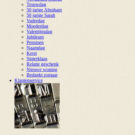
Trouwdag
50 jarige Abraham
50 jarige Sarah
Vaderdag
Moederdag
Valentijnsdag
Jubileum
Pensioen
Naamdag
Kerst
Sinterklaas
Relatie geschenk
Nieuwe woning
Bedankt zomaar
Klantenservice