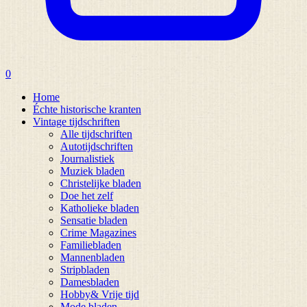
0
Home
Échte historische kranten
Vintage tijdschriften
Alle tijdschriften
Autotijdschriften
Journalistiek
Muziek bladen
Christelijke bladen
Doe het zelf
Katholieke bladen
Sensatie bladen
Crime Magazines
Familiebladen
Mannenbladen
Stripbladen
Damesbladen
Hobby& Vrije tijd
Mode bladen