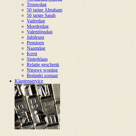
Trouwdag
50 jarige Abraham
50 jarige Sarah
Vaderdag
Moederdag
Valentijnsdag
Jubileum
Pensioen
Naamdag
Kerst
Sinterklaas
Relatie geschenk
Nieuwe woning
Bedankt zomaar
Klantenservice