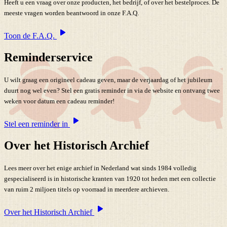
Heeft u een vraag over onze producten, het bedrijf, of over het bestelproces. De
meeste vragen worden beantwoord in onze F.A.Q.
Toon de F.A.Q.
Reminderservice
U wilt graag een origineel cadeau geven, maar de verjaardag of het jubileum
duurt nog wel even? Stel een gratis reminder in via de website en ontvang twee
weken voor datum een cadeau reminder!
Stel een reminder in
Over het Historisch Archief
Lees meer over het enige archief in Nederland wat sinds 1984 volledig
gespecialiseerd is in historische kranten van 1920 tot heden met een collectie
van ruim 2 miljoen titels op voorraad in meerdere archieven.
Over het Historisch Archief