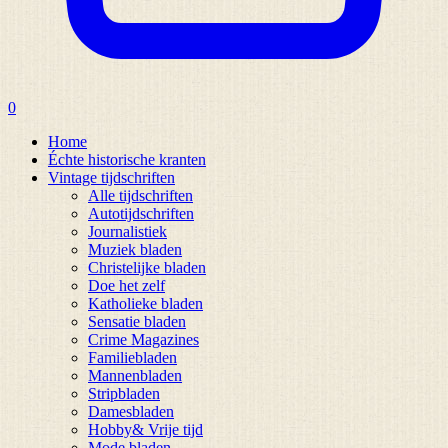
0
Home
Échte historische kranten
Vintage tijdschriften
Alle tijdschriften
Autotijdschriften
Journalistiek
Muziek bladen
Christelijke bladen
Doe het zelf
Katholieke bladen
Sensatie bladen
Crime Magazines
Familiebladen
Mannenbladen
Stripbladen
Damesbladen
Hobby& Vrije tijd
Mode bladen