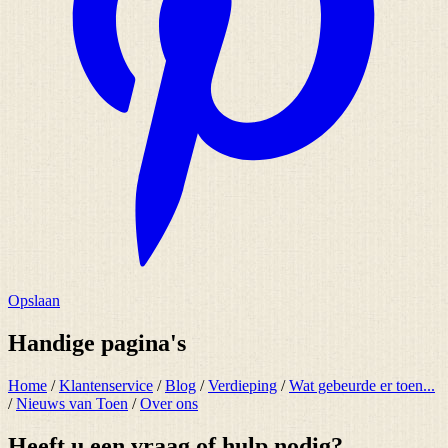
Opslaan
Handige pagina's
Home
/
Klantenservice
/
Blog
/
Verdieping
/
Wat gebeurde er toen...
/
Nieuws van Toen
/
Over ons
Heeft u een vraag of hulp nodig?