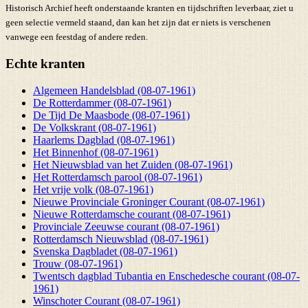
Historisch Archief heeft onderstaande kranten en tijdschriften leverbaar, ziet u
geen selectie vermeld staand, dan kan het zijn dat er niets is verschenen
vanwege een feestdag of andere reden.
Echte kranten
Algemeen Handelsblad (08-07-1961)
De Rotterdammer (08-07-1961)
De Tijd De Maasbode (08-07-1961)
De Volkskrant (08-07-1961)
Haarlems Dagblad (08-07-1961)
Het Binnenhof (08-07-1961)
Het Nieuwsblad van het Zuiden (08-07-1961)
Het Rotterdamsch parool (08-07-1961)
Het vrije volk (08-07-1961)
Nieuwe Provinciale Groninger Courant (08-07-1961)
Nieuwe Rotterdamsche courant (08-07-1961)
Provinciale Zeeuwse courant (08-07-1961)
Rotterdamsch Nieuwsblad (08-07-1961)
Svenska Dagbladet (08-07-1961)
Trouw (08-07-1961)
Twentsch dagblad Tubantia en Enschedesche courant (08-07-
1961)
Winschoter Courant (08-07-1961)