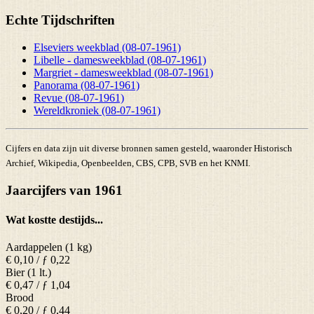
Echte Tijdschriften
Elseviers weekblad (08-07-1961)
Libelle - damesweekblad (08-07-1961)
Margriet - damesweekblad (08-07-1961)
Panorama (08-07-1961)
Revue (08-07-1961)
Wereldkroniek (08-07-1961)
Cijfers en data zijn uit diverse bronnen samen gesteld, waaronder Historisch
Archief, Wikipedia, Openbeelden, CBS, CPB, SVB en het KNMI.
Jaarcijfers van 1961
Wat kostte destijds...
Aardappelen (1 kg)
€ 0,10 / ƒ 0,22
Bier (1 lt.)
€ 0,47 / ƒ 1,04
Brood
€ 0,20 / ƒ 0,44