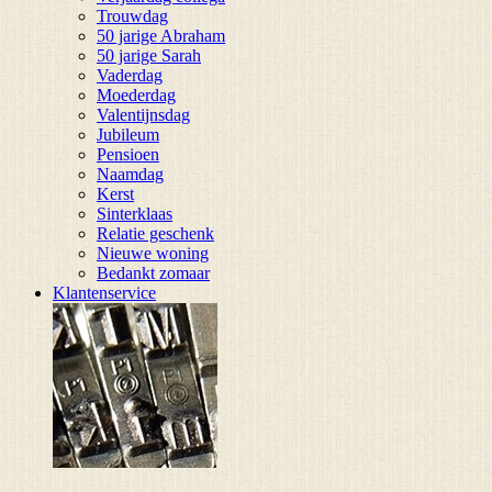
Trouwdag
50 jarige Abraham
50 jarige Sarah
Vaderdag
Moederdag
Valentijnsdag
Jubileum
Pensioen
Naamdag
Kerst
Sinterklaas
Relatie geschenk
Nieuwe woning
Bedankt zomaar
Klantenservice