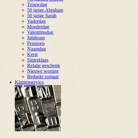
Trouwdag
50 jarige Abraham
50 jarige Sarah
Vaderdag
Moederdag
Valentijnsdag
Jubileum
Pensioen
Naamdag
Kerst
Sinterklaas
Relatie geschenk
Nieuwe woning
Bedankt zomaar
Klantenservice