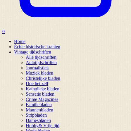
0
Home
Échte historische kranten
Vintage tijdschriften
Alle tijdschriften
Autotijdschriften
Journalistiek
Muziek bladen
Christelijke bladen
Doe het zelf
Katholieke bladen
Sensatie bladen
Crime Magazines
Familiebladen
Mannenbladen
Stripbladen
Damesbladen
Hobby& Vrije tijd
Mode bladen