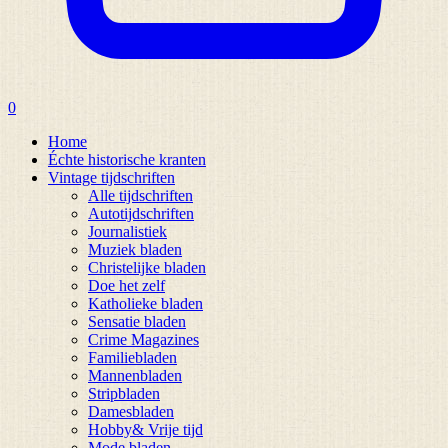
0
Home
Échte historische kranten
Vintage tijdschriften
Alle tijdschriften
Autotijdschriften
Journalistiek
Muziek bladen
Christelijke bladen
Doe het zelf
Katholieke bladen
Sensatie bladen
Crime Magazines
Familiebladen
Mannenbladen
Stripbladen
Damesbladen
Hobby& Vrije tijd
Mode bladen