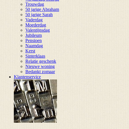
Trouwdag
50 jarige Abraham
50 jarige Sarah
Vaderdag
Moederdag
Valentijnsdag
Jubileum
Pensioen
Naamdag
Kerst
Sinterklaas
Relatie geschenk
Nieuwe woning
Bedankt zomaar
Klantenservice