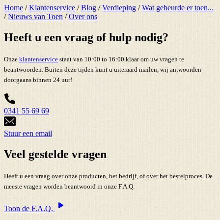
Home
/
Klantenservice
/
Blog
/
Verdieping
/
Wat gebeurde er toen...
/
Nieuws van Toen
/
Over ons
Heeft u een vraag of hulp nodig?
Onze
klantenservice
staat van 10:00 to 16:00 klaar om uw vragen te
beantwoorden. Buiten deze tijden kunt u uiteraard mailen, wij antwoorden
doorgaans binnen 24 uur!
0341 55 69 69
Stuur een email
Veel gestelde vragen
Heeft u een vraag over onze producten, het bedrijf, of over het bestelproces. De
meeste vragen worden beantwoord in onze F.A.Q.
Toon de F.A.Q.