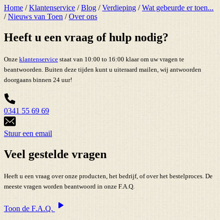
Home
/
Klantenservice
/
Blog
/
Verdieping
/
Wat gebeurde er toen...
/
Nieuws van Toen
/
Over ons
Heeft u een vraag of hulp nodig?
Onze
klantenservice
staat van 10:00 to 16:00 klaar om uw vragen te
beantwoorden. Buiten deze tijden kunt u uiteraard mailen, wij antwoorden
doorgaans binnen 24 uur!
0341 55 69 69
Stuur een email
Veel gestelde vragen
Heeft u een vraag over onze producten, het bedrijf, of over het bestelproces. De
meeste vragen worden beantwoord in onze F.A.Q.
Toon de F.A.Q.