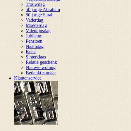
Trouwdag
50 jarige Abraham
50 jarige Sarah
Vaderdag
Moederdag
Valentijnsdag
Jubileum
Pensioen
Naamdag
Kerst
Sinterklaas
Relatie geschenk
Nieuwe woning
Bedankt zomaar
Klantenservice