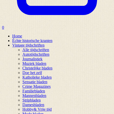
0
Home
Échte historische kranten
Vintage tijdschriften
Alle tijdschriften
Autotijdschriften
Journalistiek
Muziek bladen
Christelijke bladen
Doe het zelf
Katholieke bladen
Sensatie bladen
Crime Magazines
Familiebladen
Mannenbladen
Stripbladen
Damesbladen
Hobby& Vrije tijd
Mode bladen