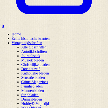
0
Home
Échte historische kranten
Vintage tijdschriften
Alle tijdschriften
Autotijdschriften
Journalistiek
Muziek bladen
Christelijke bladen
Doe het zelf
Katholieke bladen
Sensatie bladen
Crime Magazines
Familiebladen
Mannenbladen
Stripbladen
Damesbladen
Hobby& Vrije tijd
Mode bladen