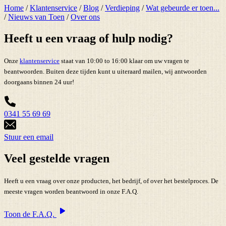
Home
/
Klantenservice
/
Blog
/
Verdieping
/
Wat gebeurde er toen...
/
Nieuws van Toen
/
Over ons
Heeft u een vraag of hulp nodig?
Onze
klantenservice
staat van 10:00 to 16:00 klaar om uw vragen te
beantwoorden. Buiten deze tijden kunt u uiteraard mailen, wij antwoorden
doorgaans binnen 24 uur!
0341 55 69 69
Stuur een email
Veel gestelde vragen
Heeft u een vraag over onze producten, het bedrijf, of over het bestelproces. De
meeste vragen worden beantwoord in onze F.A.Q.
Toon de F.A.Q.