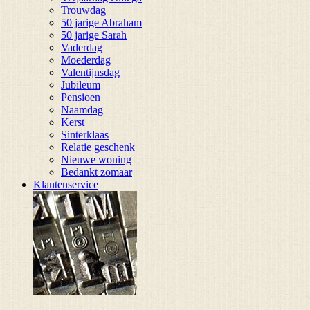
Trouwdag
50 jarige Abraham
50 jarige Sarah
Vaderdag
Moederdag
Valentijnsdag
Jubileum
Pensioen
Naamdag
Kerst
Sinterklaas
Relatie geschenk
Nieuwe woning
Bedankt zomaar
Klantenservice